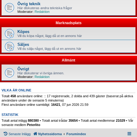
Övrig teknik
Här diskuteras andra tekniska frågor
Moderator:
Redaktion
Marknadsplats
Köpes
Vill du köpa något, lägg då ut en annons här
Säljes
Vill du sälja något, lägg då ut en annons här
Allmänt
Övrigt
Här diskuterar vi övriga ämnen.
Moderator:
Redaktion
VILKA ÄR ONLINE
Totalt
458
användare online: :: 17 registrerade, 2 dolda and 439 gäster (baserat på aktiva
användare under de senaste 5 minuterna)
Flest användare online samtidigt:
16421
, 07 jun 2026 21:59
STATISTIK
Totalt antal inlägg
880380
• Totalt antal trådar
35654
• Totalt antal medlemmar
21029
• Vår
senaste medlem
Peterlito
Senaste Inlägg
Nyhetssidorna
Forumindex