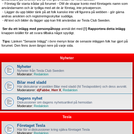
- Företag får starta trådar på forumet - OM de skapar konto med företagets namn som
användarnamn och är tydliga med att de är företag, inte privatperson.
- Lägger du upp bilder tänk på att folk kanske inte vill figurera på webben - gör gärna
andras ansikten och registreringsskyltar suddiga.
- All text och bilder du lägger upp kan fritt användas av Tesla Club Sweden.
Ser du ett inlägg med personpåhopp
anmäl det med
[!] Rapportera detta inlägg
knappen istället för att svara tillbaka något spydigt.
Tips:
Länken "Senaste Inlägg" i övre menyn listar de senaste inläggen folk har gjort på
forumet. Den finns även längst nere på varje sida.
Nyheter
Nyheter
Nyheter från Tesla Club Sweden
Moderator:
Redaktion
Bilar med sladd
Här diskuterar vi podden Bilar med sladd (fd Teslapodden) och dess avsnitt.
Moderatorer:
djFabbe
,
Herr X
,
Redaktion
Dagens nyhet
Diskussioner om dagens nyhetsartikel på hemsidan
Moderator:
Redaktion
Tesla
Företaget Tesla
Här för vi diskussioner kring själva företaget Tesla
Moderator:
Redaktion