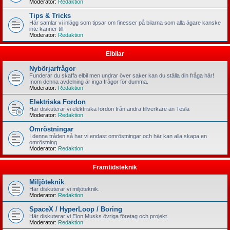
Moderator:
Redaktion
Tips & Tricks
Här samlar vi inlägg som tipsar om finesser på bilarna som alla ägare kanske
inte känner till.
Moderator:
Redaktion
Elbilar
Nybörjarfrågor
Funderar du skaffa elbil men undrar över saker kan du ställa din fråga här!
Inom denna avdelning är inga frågor för dumma.
Moderator:
Redaktion
Elektriska Fordon
Här diskuterar vi elektriska fordon från andra tillverkare än Tesla
Moderator:
Redaktion
Omröstningar
I denna tråden så har vi endast omröstningar och här kan alla skapa en
omröstning
Moderator:
Redaktion
Framtidsteknik
Miljöteknik
Här diskuterar vi miljöteknik.
Moderator:
Redaktion
SpaceX / HyperLoop / Boring
Här diskuterar vi Elon Musks övriga företag och projekt.
Moderator:
Redaktion