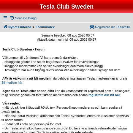
Tesla Club Sweden
Senaste Inlägg
Nyhetssidorna
Forumindex
Registrera din Tesla/elbil
Senaste besöket: 08 aug 2026 00:37
Aktuellt datum och tid: 08 aug 2026 00:37
Tesla Club Sweden - Forum
Välkommen till vårt forum! Vi har tre användarnivåer:
- oinloggade gäster kan se ett begränsat urval av forumavdelningar
- inloggade medlemmar kan se fler avdelningar och även skriva inlägg
- Teslaägare har även tillgång till exklusiva VIP-avdelningar endast synliga för dem
Alla
är välkomna att bli medlem
, du behöver inte äga en Tesla, medlemskap är gratis.
Bli medlem här
.
Äger du en Tesla eller annan elbil
kan du kostnadsfritt bli registrerad som "Teslaägare"
resp "elbilist" genom att först skaffa medlemskap och sedan
registrera din bil här
.
Våra regler:
- När du skriver inlägg
håll hövlig ton.
Personpåhopp modereras och kan resultera i
avstängning.
- Här diskuterar vi elbilar i allmänhet och Tesla i synnerhet. Andra diskussioner hänvisas
till andra forum.
- Endast ett konto per person på forumet.
- Din Tesla referralkod kan du ange i din profil. Du får inte använda referralkoder någon
annanstans på forumet! Du får inte göra reklam för referralkoder.