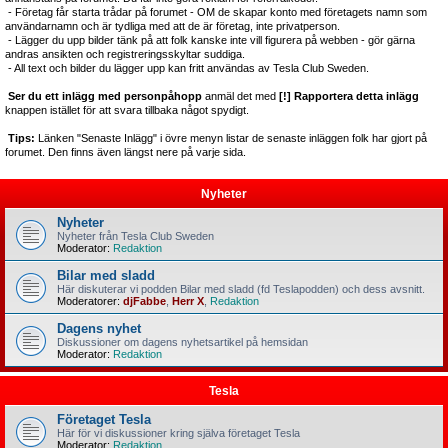
- Företag får starta trådar på forumet - OM de skapar konto med företagets namn som
användarnamn och är tydliga med att de är företag, inte privatperson.
- Lägger du upp bilder tänk på att folk kanske inte vill figurera på webben - gör gärna
andras ansikten och registreringsskyltar suddiga.
- All text och bilder du lägger upp kan fritt användas av Tesla Club Sweden.
Ser du ett inlägg med personpåhopp
anmäl det med
[!] Rapportera detta inlägg
knappen istället för att svara tillbaka något spydigt.
Tips:
Länken "Senaste Inlägg" i övre menyn listar de senaste inläggen folk har gjort på
forumet. Den finns även längst nere på varje sida.
Nyheter
Nyheter
Nyheter från Tesla Club Sweden
Moderator:
Redaktion
Bilar med sladd
Här diskuterar vi podden Bilar med sladd (fd Teslapodden) och dess avsnitt.
Moderatorer:
djFabbe
,
Herr X
,
Redaktion
Dagens nyhet
Diskussioner om dagens nyhetsartikel på hemsidan
Moderator:
Redaktion
Tesla
Företaget Tesla
Här för vi diskussioner kring själva företaget Tesla
Moderator:
Redaktion