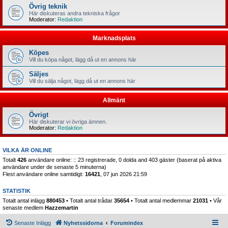
Övrig teknik
Här diskuteras andra tekniska frågor
Moderator:
Redaktion
Marknadsplats
Köpes
Vill du köpa något, lägg då ut en annons här
Säljes
Vill du sälja något, lägg då ut en annons här
Allmänt
Övrigt
Här diskuterar vi övriga ämnen.
Moderator:
Redaktion
VILKA ÄR ONLINE
Totalt
426
användare online: :: 23 registrerade, 0 dolda and 403 gäster (baserat på aktiva
användare under de senaste 5 minuterna)
Flest användare online samtidigt:
16421
, 07 jun 2026 21:59
STATISTIK
Totalt antal inlägg
880453
• Totalt antal trådar
35654
• Totalt antal medlemmar
21031
• Vår
senaste medlem
Hazzemartin
Senaste Inlägg
Nyhetssidorna
Forumindex