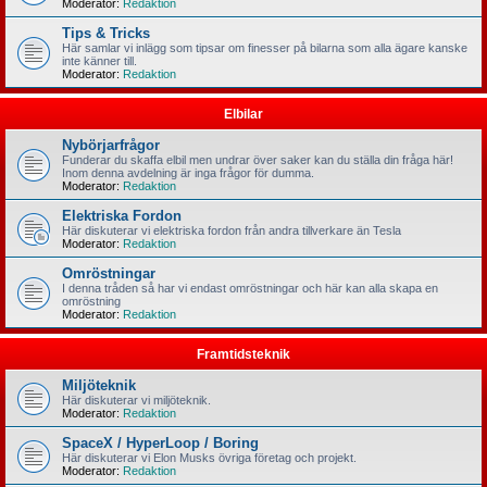
Moderator:
Redaktion
Tips & Tricks
Här samlar vi inlägg som tipsar om finesser på bilarna som alla ägare kanske
inte känner till.
Moderator:
Redaktion
Elbilar
Nybörjarfrågor
Funderar du skaffa elbil men undrar över saker kan du ställa din fråga här!
Inom denna avdelning är inga frågor för dumma.
Moderator:
Redaktion
Elektriska Fordon
Här diskuterar vi elektriska fordon från andra tillverkare än Tesla
Moderator:
Redaktion
Omröstningar
I denna tråden så har vi endast omröstningar och här kan alla skapa en
omröstning
Moderator:
Redaktion
Framtidsteknik
Miljöteknik
Här diskuterar vi miljöteknik.
Moderator:
Redaktion
SpaceX / HyperLoop / Boring
Här diskuterar vi Elon Musks övriga företag och projekt.
Moderator:
Redaktion