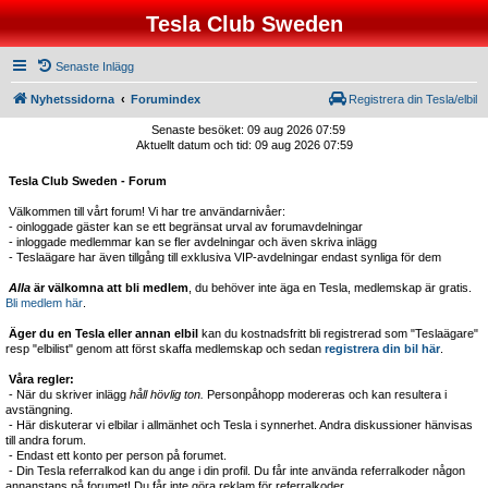
Tesla Club Sweden
Senaste Inlägg
Nyhetssidorna
Forumindex
Registrera din Tesla/elbil
Senaste besöket: 09 aug 2026 07:59
Aktuellt datum och tid: 09 aug 2026 07:59
Tesla Club Sweden - Forum
Välkommen till vårt forum! Vi har tre användarnivåer:
- oinloggade gäster kan se ett begränsat urval av forumavdelningar
- inloggade medlemmar kan se fler avdelningar och även skriva inlägg
- Teslaägare har även tillgång till exklusiva VIP-avdelningar endast synliga för dem
Alla
är välkomna att bli medlem
, du behöver inte äga en Tesla, medlemskap är gratis.
Bli medlem här
.
Äger du en Tesla eller annan elbil
kan du kostnadsfritt bli registrerad som "Teslaägare"
resp "elbilist" genom att först skaffa medlemskap och sedan
registrera din bil här
.
Våra regler:
- När du skriver inlägg
håll hövlig ton.
Personpåhopp modereras och kan resultera i
avstängning.
- Här diskuterar vi elbilar i allmänhet och Tesla i synnerhet. Andra diskussioner hänvisas
till andra forum.
- Endast ett konto per person på forumet.
- Din Tesla referralkod kan du ange i din profil. Du får inte använda referralkoder någon
annanstans på forumet! Du får inte göra reklam för referralkoder.