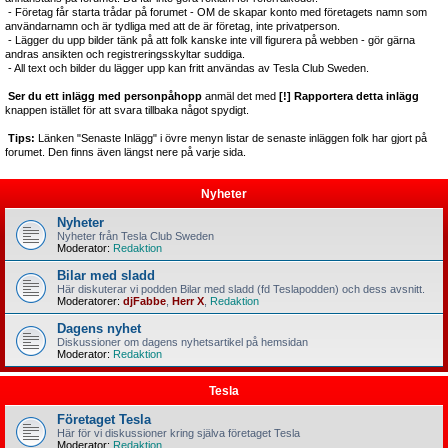
- Företag får starta trådar på forumet - OM de skapar konto med företagets namn som
användarnamn och är tydliga med att de är företag, inte privatperson.
- Lägger du upp bilder tänk på att folk kanske inte vill figurera på webben - gör gärna
andras ansikten och registreringsskyltar suddiga.
- All text och bilder du lägger upp kan fritt användas av Tesla Club Sweden.
Ser du ett inlägg med personpåhopp
anmäl det med
[!] Rapportera detta inlägg
knappen istället för att svara tillbaka något spydigt.
Tips:
Länken "Senaste Inlägg" i övre menyn listar de senaste inläggen folk har gjort på
forumet. Den finns även längst nere på varje sida.
Nyheter
Nyheter
Nyheter från Tesla Club Sweden
Moderator:
Redaktion
Bilar med sladd
Här diskuterar vi podden Bilar med sladd (fd Teslapodden) och dess avsnitt.
Moderatorer:
djFabbe
,
Herr X
,
Redaktion
Dagens nyhet
Diskussioner om dagens nyhetsartikel på hemsidan
Moderator:
Redaktion
Tesla
Företaget Tesla
Här för vi diskussioner kring själva företaget Tesla
Moderator:
Redaktion