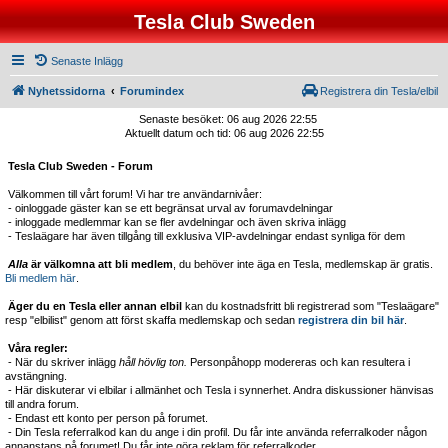
Tesla Club Sweden
Senaste Inlägg
Nyhetssidorna
Forumindex
Registrera din Tesla/elbil
Senaste besöket: 06 aug 2026 22:55
Aktuellt datum och tid: 06 aug 2026 22:55
Tesla Club Sweden - Forum
Välkommen till vårt forum! Vi har tre användarnivåer:
- oinloggade gäster kan se ett begränsat urval av forumavdelningar
- inloggade medlemmar kan se fler avdelningar och även skriva inlägg
- Teslaägare har även tillgång till exklusiva VIP-avdelningar endast synliga för dem
Alla
är välkomna att bli medlem
, du behöver inte äga en Tesla, medlemskap är gratis.
Bli medlem här
.
Äger du en Tesla eller annan elbil
kan du kostnadsfritt bli registrerad som "Teslaägare"
resp "elbilist" genom att först skaffa medlemskap och sedan
registrera din bil här
.
Våra regler:
- När du skriver inlägg
håll hövlig ton.
Personpåhopp modereras och kan resultera i
avstängning.
- Här diskuterar vi elbilar i allmänhet och Tesla i synnerhet. Andra diskussioner hänvisas
till andra forum.
- Endast ett konto per person på forumet.
- Din Tesla referralkod kan du ange i din profil. Du får inte använda referralkoder någon
annanstans på forumet! Du får inte göra reklam för referralkoder.