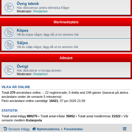
Övrig teknik
Här diskuteras andra tekniska frågor
Moderator:
Redaktion
Marknadsplats
Köpes
Vill du köpa något, lägg då ut en annons här
Säljes
Vill du sälja något, lägg då ut en annons här
Allmänt
Övrigt
Här diskuterar vi övriga ämnen.
Moderator:
Redaktion
VILKA ÄR ONLINE
Totalt
270
användare online: :: 22 registrerade, 0 dolda and 248 gäster (baserat på aktiva
användare under de senaste 5 minuterna)
Flest användare online samtidigt:
16421
, 07 jun 2026 21:59
STATISTIK
Totalt antal inlägg
880275
• Totalt antal trådar
35652
• Totalt antal medlemmar
21022
• Vår
senaste medlem
Kulanpola
Senaste Inlägg
Nyhetssidorna
Forumindex