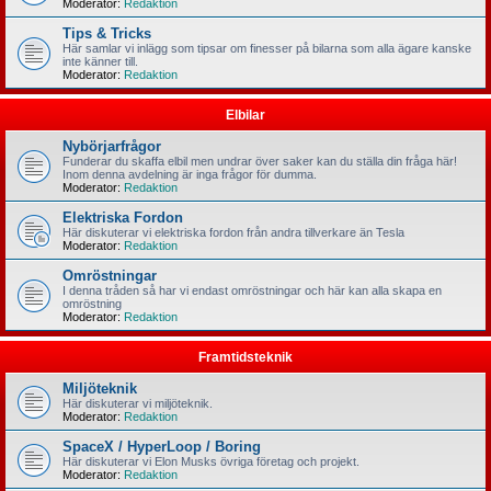
Moderator:
Redaktion
Tips & Tricks
Här samlar vi inlägg som tipsar om finesser på bilarna som alla ägare kanske
inte känner till.
Moderator:
Redaktion
Elbilar
Nybörjarfrågor
Funderar du skaffa elbil men undrar över saker kan du ställa din fråga här!
Inom denna avdelning är inga frågor för dumma.
Moderator:
Redaktion
Elektriska Fordon
Här diskuterar vi elektriska fordon från andra tillverkare än Tesla
Moderator:
Redaktion
Omröstningar
I denna tråden så har vi endast omröstningar och här kan alla skapa en
omröstning
Moderator:
Redaktion
Framtidsteknik
Miljöteknik
Här diskuterar vi miljöteknik.
Moderator:
Redaktion
SpaceX / HyperLoop / Boring
Här diskuterar vi Elon Musks övriga företag och projekt.
Moderator:
Redaktion