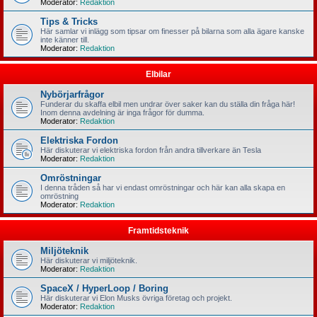
Moderator:
Redaktion
Tips & Tricks
Här samlar vi inlägg som tipsar om finesser på bilarna som alla ägare kanske
inte känner till.
Moderator:
Redaktion
Elbilar
Nybörjarfrågor
Funderar du skaffa elbil men undrar över saker kan du ställa din fråga här!
Inom denna avdelning är inga frågor för dumma.
Moderator:
Redaktion
Elektriska Fordon
Här diskuterar vi elektriska fordon från andra tillverkare än Tesla
Moderator:
Redaktion
Omröstningar
I denna tråden så har vi endast omröstningar och här kan alla skapa en
omröstning
Moderator:
Redaktion
Framtidsteknik
Miljöteknik
Här diskuterar vi miljöteknik.
Moderator:
Redaktion
SpaceX / HyperLoop / Boring
Här diskuterar vi Elon Musks övriga företag och projekt.
Moderator:
Redaktion