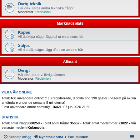
Övrig teknik
Här diskuteras andra tekniska frågor
Moderator:
Redaktion
Marknadsplats
Köpes
Vill du köpa något, lägg då ut en annons här
Säljes
Vill du sälja något, lägg då ut en annons här
Allmänt
Övrigt
Här diskuterar vi övriga ämnen.
Moderator:
Redaktion
VILKA ÄR ONLINE
Totalt
408
användare online: :: 18 registrerade, 0 dolda and 390 gäster (baserat på aktiva
användare under de senaste 5 minuterna)
Flest användare online samtidigt:
16421
, 07 jun 2026 21:59
STATISTIK
Totalt antal inlägg
880259
• Totalt antal trådar
35652
• Totalt antal medlemmar
21022
• Vår
senaste medlem
Kulanpola
Senaste Inlägg
Nyhetssidorna
Forumindex