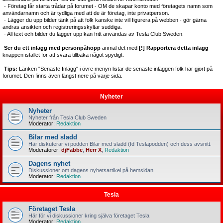
- Företag får starta trådar på forumet - OM de skapar konto med företagets namn som
användarnamn och är tydliga med att de är företag, inte privatperson.
- Lägger du upp bilder tänk på att folk kanske inte vill figurera på webben - gör gärna
andras ansikten och registreringsskyltar suddiga.
- All text och bilder du lägger upp kan fritt användas av Tesla Club Sweden.
Ser du ett inlägg med personpåhopp
anmäl det med
[!] Rapportera detta inlägg
knappen istället för att svara tillbaka något spydigt.
Tips:
Länken "Senaste Inlägg" i övre menyn listar de senaste inläggen folk har gjort på
forumet. Den finns även längst nere på varje sida.
Nyheter
Nyheter
Nyheter från Tesla Club Sweden
Moderator:
Redaktion
Bilar med sladd
Här diskuterar vi podden Bilar med sladd (fd Teslapodden) och dess avsnitt.
Moderatorer:
djFabbe
,
Herr X
,
Redaktion
Dagens nyhet
Diskussioner om dagens nyhetsartikel på hemsidan
Moderator:
Redaktion
Tesla
Företaget Tesla
Här för vi diskussioner kring själva företaget Tesla
Moderator:
Redaktion