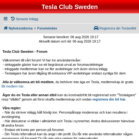
Tesla Club Sweden
Senaste Inlägg
Nyhetssidorna
Forumindex
Registrera din Tesla/elbil
Senaste besöket: 06 aug 2026 19:17
Aktuellt datum och tid: 06 aug 2026 19:17
Tesla Club Sweden - Forum
Välkommen till vårt forum! Vi har tre användarnivåer:
- oinloggade gäster kan se ett begränsat urval av forumavdelningar
- inloggade medlemmar kan se fler avdelningar och även skriva inlägg
- Teslaägare har även tillgång till exklusiva VIP-avdelningar endast synliga för dem
Alla
är välkomna att bli medlem
, du behöver inte äga en Tesla, medlemskap är gratis.
Bli medlem här
.
Äger du en Tesla eller annan elbil
kan du kostnadsfritt bli registrerad som "Teslaägare"
resp "elbilist" genom att först skaffa medlemskap och sedan
registrera din bil här
.
Våra regler:
- När du skriver inlägg
håll hövlig ton.
Personpåhopp modereras och kan resultera i
avstängning.
- Här diskuterar vi elbilar i allmänhet och Tesla i synnerhet. Andra diskussioner hänvisas
till andra forum.
- Endast ett konto per person på forumet.
- Din Tesla referralkod kan du ange i din profil. Du får inte använda referralkoder någon
annanstans på forumet! Du får inte göra reklam för referralkoder.