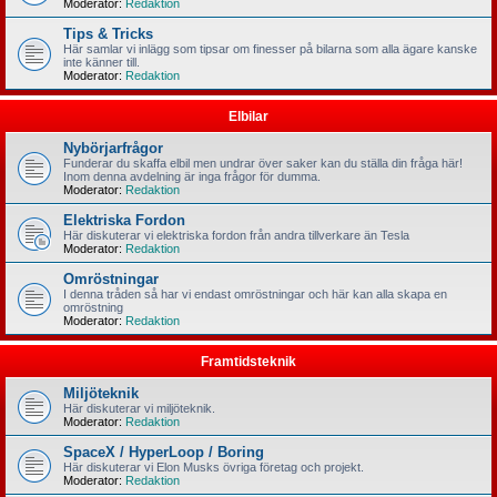
Moderator:
Redaktion
Tips & Tricks
Här samlar vi inlägg som tipsar om finesser på bilarna som alla ägare kanske
inte känner till.
Moderator:
Redaktion
Elbilar
Nybörjarfrågor
Funderar du skaffa elbil men undrar över saker kan du ställa din fråga här!
Inom denna avdelning är inga frågor för dumma.
Moderator:
Redaktion
Elektriska Fordon
Här diskuterar vi elektriska fordon från andra tillverkare än Tesla
Moderator:
Redaktion
Omröstningar
I denna tråden så har vi endast omröstningar och här kan alla skapa en
omröstning
Moderator:
Redaktion
Framtidsteknik
Miljöteknik
Här diskuterar vi miljöteknik.
Moderator:
Redaktion
SpaceX / HyperLoop / Boring
Här diskuterar vi Elon Musks övriga företag och projekt.
Moderator:
Redaktion