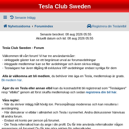
Tesla Club Sweden
Senaste Inlägg
Nyhetssidorna
Forumindex
Registrera din Tesla/elbil
Senaste besöket: 08 aug 2026 05:55
Aktuellt datum och tid: 08 aug 2026 05:55
Tesla Club Sweden - Forum
Välkommen till vårt forum! Vi har tre användarnivåer:
- oinloggade gäster kan se ett begränsat urval av forumavdelningar
- inloggade medlemmar kan se fler avdelningar och även skriva inlägg
- Teslaägare har även tillgång till exklusiva VIP-avdelningar endast synliga för dem
Alla
är välkomna att bli medlem
, du behöver inte äga en Tesla, medlemskap är gratis.
Bli medlem här
.
Äger du en Tesla eller annan elbil
kan du kostnadsfritt bli registrerad som "Teslaägare"
resp "elbilist" genom att först skaffa medlemskap och sedan
registrera din bil här
.
Våra regler:
- När du skriver inlägg
håll hövlig ton.
Personpåhopp modereras och kan resultera i
avstängning.
- Här diskuterar vi elbilar i allmänhet och Tesla i synnerhet. Andra diskussioner hänvisas
till andra forum.
- Endast ett konto per person på forumet.
- Din Tesla referralkod kan du ange i din profil. Du får inte använda referralkoder någon
annanstans på forumet! Du får inte göra reklam för referralkoder.