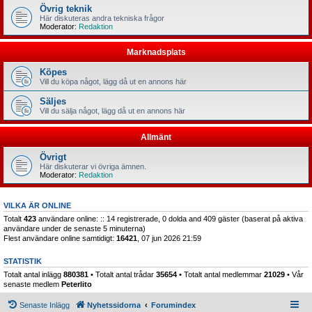
Övrig teknik
Här diskuteras andra tekniska frågor
Moderator:
Redaktion
Marknadsplats
Köpes
Vill du köpa något, lägg då ut en annons här
Säljes
Vill du sälja något, lägg då ut en annons här
Allmänt
Övrigt
Här diskuterar vi övriga ämnen.
Moderator:
Redaktion
VILKA ÄR ONLINE
Totalt
423
användare online: :: 14 registrerade, 0 dolda and 409 gäster (baserat på aktiva
användare under de senaste 5 minuterna)
Flest användare online samtidigt:
16421
, 07 jun 2026 21:59
STATISTIK
Totalt antal inlägg
880381
• Totalt antal trådar
35654
• Totalt antal medlemmar
21029
• Vår
senaste medlem
Peterlito
Senaste Inlägg
Nyhetssidorna
Forumindex