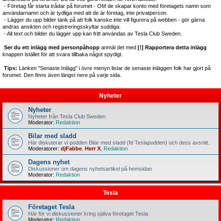
- Företag får starta trådar på forumet - OM de skapar konto med företagets namn som
användarnamn och är tydliga med att de är företag, inte privatperson.
- Lägger du upp bilder tänk på att folk kanske inte vill figurera på webben - gör gärna
andras ansikten och registreringsskyltar suddiga.
- All text och bilder du lägger upp kan fritt användas av Tesla Club Sweden.
Ser du ett inlägg med personpåhopp
anmäl det med
[!] Rapportera detta inlägg
knappen istället för att svara tillbaka något spydigt.
Tips:
Länken "Senaste Inlägg" i övre menyn listar de senaste inläggen folk har gjort på
forumet. Den finns även längst nere på varje sida.
Nyheter
Nyheter
Nyheter från Tesla Club Sweden
Moderator:
Redaktion
Bilar med sladd
Här diskuterar vi podden Bilar med sladd (fd Teslapodden) och dess avsnitt.
Moderatorer:
djFabbe
,
Herr X
,
Redaktion
Dagens nyhet
Diskussioner om dagens nyhetsartikel på hemsidan
Moderator:
Redaktion
Tesla
Företaget Tesla
Här för vi diskussioner kring själva företaget Tesla
Moderator:
Redaktion