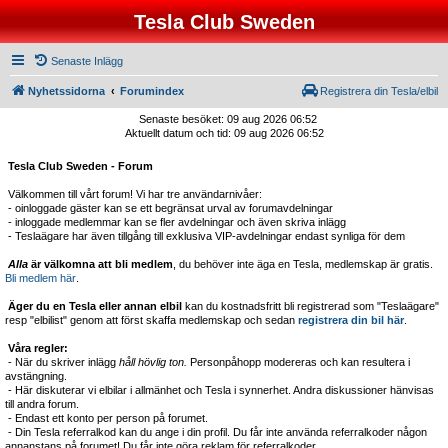
Tesla Club Sweden
Senaste Inlägg
Nyhetssidorna
Forumindex
Registrera din Tesla/elbil
Senaste besöket: 09 aug 2026 06:52
Aktuellt datum och tid: 09 aug 2026 06:52
Tesla Club Sweden - Forum
Välkommen till vårt forum! Vi har tre användarnivåer:
- oinloggade gäster kan se ett begränsat urval av forumavdelningar
- inloggade medlemmar kan se fler avdelningar och även skriva inlägg
- Teslaägare har även tillgång till exklusiva VIP-avdelningar endast synliga för dem
Alla
är välkomna att bli medlem
, du behöver inte äga en Tesla, medlemskap är gratis.
Bli medlem här
.
Äger du en Tesla eller annan elbil
kan du kostnadsfritt bli registrerad som "Teslaägare"
resp "elbilist" genom att först skaffa medlemskap och sedan
registrera din bil här
.
Våra regler:
- När du skriver inlägg
håll hövlig ton.
Personpåhopp modereras och kan resultera i
avstängning.
- Här diskuterar vi elbilar i allmänhet och Tesla i synnerhet. Andra diskussioner hänvisas
till andra forum.
- Endast ett konto per person på forumet.
- Din Tesla referralkod kan du ange i din profil. Du får inte använda referralkoder någon
annanstans på forumet! Du får inte göra reklam för referralkoder.