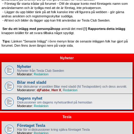
- Företag får starta trådar på forumet - OM de skapar konto med företagets namn som
användarnamn och är tydliga med att de är företag, inte privatperson.
- Lägger du upp bilder tänk på att folk kanske inte vill figurera på webben - gör gärna
andras ansikten och registreringsskyltar suddiga.
- All text och bilder du lägger upp kan fritt användas av Tesla Club Sweden.
Ser du ett inlägg med personpåhopp
anmäl det med
[!] Rapportera detta inlägg
knappen istället för att svara tillbaka något spydigt.
Tips:
Länken "Senaste Inlägg" i övre menyn listar de senaste inläggen folk har gjort på
forumet. Den finns även längst nere på varje sida.
Nyheter
Nyheter
Nyheter från Tesla Club Sweden
Moderator:
Redaktion
Bilar med sladd
Här diskuterar vi podden Bilar med sladd (fd Teslapodden) och dess avsnitt.
Moderatorer:
djFabbe
,
Herr X
,
Redaktion
Dagens nyhet
Diskussioner om dagens nyhetsartikel på hemsidan
Moderator:
Redaktion
Tesla
Företaget Tesla
Här för vi diskussioner kring själva företaget Tesla
Moderator:
Redaktion