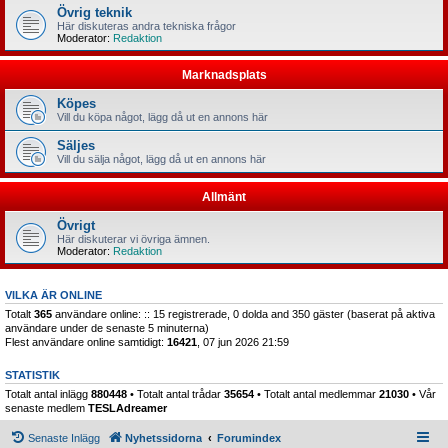
Övrig teknik
Här diskuteras andra tekniska frågor
Moderator:
Redaktion
Marknadsplats
Köpes
Vill du köpa något, lägg då ut en annons här
Säljes
Vill du sälja något, lägg då ut en annons här
Allmänt
Övrigt
Här diskuterar vi övriga ämnen.
Moderator:
Redaktion
VILKA ÄR ONLINE
Totalt
365
användare online: :: 15 registrerade, 0 dolda and 350 gäster (baserat på aktiva
användare under de senaste 5 minuterna)
Flest användare online samtidigt:
16421
, 07 jun 2026 21:59
STATISTIK
Totalt antal inlägg
880448
• Totalt antal trådar
35654
• Totalt antal medlemmar
21030
• Vår
senaste medlem
TESLAdreamer
Senaste Inlägg
Nyhetssidorna
Forumindex