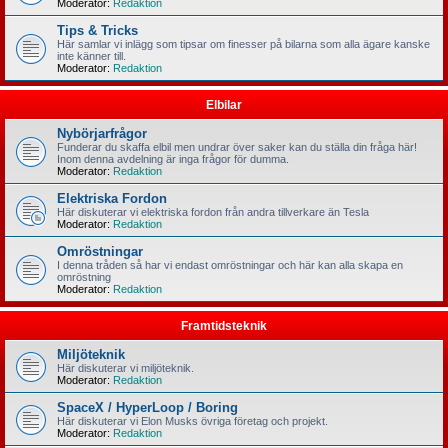
Moderator:
Redaktion
Tips & Tricks
Här samlar vi inlägg som tipsar om finesser på bilarna som alla ägare kanske
inte känner till.
Moderator:
Redaktion
Elbilar
Nybörjarfrågor
Funderar du skaffa elbil men undrar över saker kan du ställa din fråga här!
Inom denna avdelning är inga frågor för dumma.
Moderator:
Redaktion
Elektriska Fordon
Här diskuterar vi elektriska fordon från andra tillverkare än Tesla
Moderator:
Redaktion
Omröstningar
I denna tråden så har vi endast omröstningar och här kan alla skapa en
omröstning
Moderator:
Redaktion
Framtidsteknik
Miljöteknik
Här diskuterar vi miljöteknik.
Moderator:
Redaktion
SpaceX / HyperLoop / Boring
Här diskuterar vi Elon Musks övriga företag och projekt.
Moderator:
Redaktion