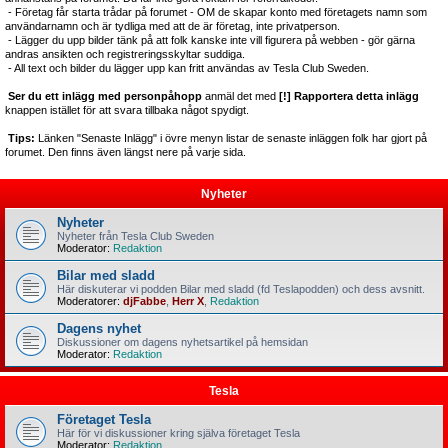
- Företag får starta trådar på forumet - OM de skapar konto med företagets namn som
användarnamn och är tydliga med att de är företag, inte privatperson.
- Lägger du upp bilder tänk på att folk kanske inte vill figurera på webben - gör gärna
andras ansikten och registreringsskyltar suddiga.
- All text och bilder du lägger upp kan fritt användas av Tesla Club Sweden.
Ser du ett inlägg med personpåhopp
anmäl det med
[!] Rapportera detta inlägg
knappen istället för att svara tillbaka något spydigt.
Tips:
Länken "Senaste Inlägg" i övre menyn listar de senaste inläggen folk har gjort på
forumet. Den finns även längst nere på varje sida.
Nyheter
Nyheter
Nyheter från Tesla Club Sweden
Moderator:
Redaktion
Bilar med sladd
Här diskuterar vi podden Bilar med sladd (fd Teslapodden) och dess avsnitt.
Moderatorer:
djFabbe
,
Herr X
,
Redaktion
Dagens nyhet
Diskussioner om dagens nyhetsartikel på hemsidan
Moderator:
Redaktion
Tesla
Företaget Tesla
Här för vi diskussioner kring själva företaget Tesla
Moderator:
Redaktion