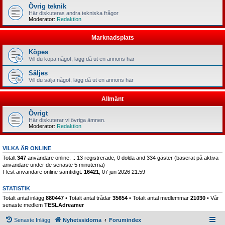
Övrig teknik
Här diskuteras andra tekniska frågor
Moderator:
Redaktion
Marknadsplats
Köpes
Vill du köpa något, lägg då ut en annons här
Säljes
Vill du sälja något, lägg då ut en annons här
Allmänt
Övrigt
Här diskuterar vi övriga ämnen.
Moderator:
Redaktion
VILKA ÄR ONLINE
Totalt
347
användare online: :: 13 registrerade, 0 dolda and 334 gäster (baserat på aktiva
användare under de senaste 5 minuterna)
Flest användare online samtidigt:
16421
, 07 jun 2026 21:59
STATISTIK
Totalt antal inlägg
880447
• Totalt antal trådar
35654
• Totalt antal medlemmar
21030
• Vår
senaste medlem
TESLAdreamer
Senaste Inlägg
Nyhetssidorna
Forumindex