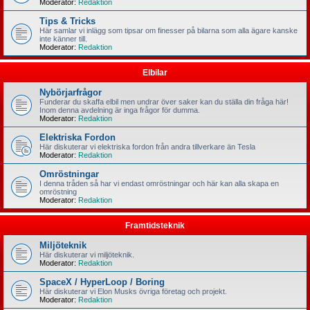
Moderator:
Redaktion
Tips & Tricks
Här samlar vi inlägg som tipsar om finesser på bilarna som alla ägare kanske
inte känner till.
Moderator:
Redaktion
Elbilar
Nybörjarfrågor
Funderar du skaffa elbil men undrar över saker kan du ställa din fråga här!
Inom denna avdelning är inga frågor för dumma.
Moderator:
Redaktion
Elektriska Fordon
Här diskuterar vi elektriska fordon från andra tillverkare än Tesla
Moderator:
Redaktion
Omröstningar
I denna tråden så har vi endast omröstningar och här kan alla skapa en
omröstning
Moderator:
Redaktion
Framtidsteknik
Miljöteknik
Här diskuterar vi miljöteknik.
Moderator:
Redaktion
SpaceX / HyperLoop / Boring
Här diskuterar vi Elon Musks övriga företag och projekt.
Moderator:
Redaktion