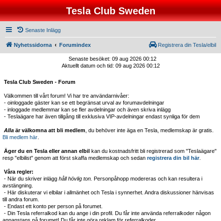
Tesla Club Sweden
Senaste Inlägg
Nyhetssidorna
Forumindex
Registrera din Tesla/elbil
Senaste besöket: 09 aug 2026 00:12
Aktuellt datum och tid: 09 aug 2026 00:12
Tesla Club Sweden - Forum
Välkommen till vårt forum! Vi har tre användarnivåer:
- oinloggade gäster kan se ett begränsat urval av forumavdelningar
- inloggade medlemmar kan se fler avdelningar och även skriva inlägg
- Teslaägare har även tillgång till exklusiva VIP-avdelningar endast synliga för dem
Alla
är välkomna att bli medlem
, du behöver inte äga en Tesla, medlemskap är gratis.
Bli medlem här
.
Äger du en Tesla eller annan elbil
kan du kostnadsfritt bli registrerad som "Teslaägare"
resp "elbilist" genom att först skaffa medlemskap och sedan
registrera din bil här
.
Våra regler:
- När du skriver inlägg
håll hövlig ton.
Personpåhopp modereras och kan resultera i
avstängning.
- Här diskuterar vi elbilar i allmänhet och Tesla i synnerhet. Andra diskussioner hänvisas
till andra forum.
- Endast ett konto per person på forumet.
- Din Tesla referralkod kan du ange i din profil. Du får inte använda referralkoder någon
annanstans på forumet! Du får inte göra reklam för referralkoder.