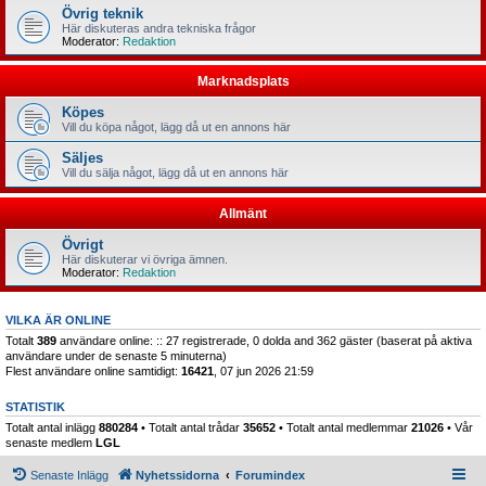
Övrig teknik
Här diskuteras andra tekniska frågor
Moderator:
Redaktion
Marknadsplats
Köpes
Vill du köpa något, lägg då ut en annons här
Säljes
Vill du sälja något, lägg då ut en annons här
Allmänt
Övrigt
Här diskuterar vi övriga ämnen.
Moderator:
Redaktion
VILKA ÄR ONLINE
Totalt
389
användare online: :: 27 registrerade, 0 dolda and 362 gäster (baserat på aktiva
användare under de senaste 5 minuterna)
Flest användare online samtidigt:
16421
, 07 jun 2026 21:59
STATISTIK
Totalt antal inlägg
880284
• Totalt antal trådar
35652
• Totalt antal medlemmar
21026
• Vår
senaste medlem
LGL
Senaste Inlägg
Nyhetssidorna
Forumindex