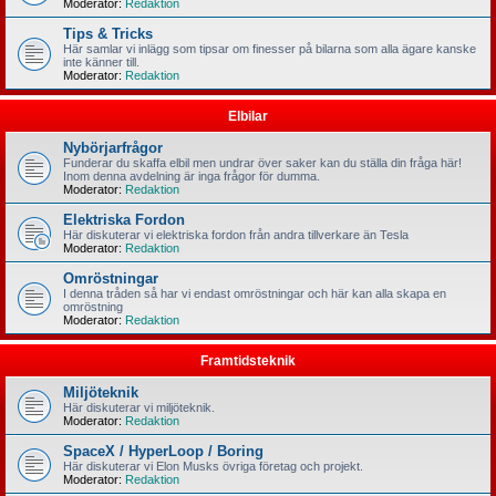
Moderator:
Redaktion
Tips & Tricks
Här samlar vi inlägg som tipsar om finesser på bilarna som alla ägare kanske
inte känner till.
Moderator:
Redaktion
Elbilar
Nybörjarfrågor
Funderar du skaffa elbil men undrar över saker kan du ställa din fråga här!
Inom denna avdelning är inga frågor för dumma.
Moderator:
Redaktion
Elektriska Fordon
Här diskuterar vi elektriska fordon från andra tillverkare än Tesla
Moderator:
Redaktion
Omröstningar
I denna tråden så har vi endast omröstningar och här kan alla skapa en
omröstning
Moderator:
Redaktion
Framtidsteknik
Miljöteknik
Här diskuterar vi miljöteknik.
Moderator:
Redaktion
SpaceX / HyperLoop / Boring
Här diskuterar vi Elon Musks övriga företag och projekt.
Moderator:
Redaktion