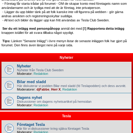
- Företag får starta trådar på forumet - OM de skapar konto med företagets namn som
användarnamn och är tydliga med att de är företag, inte privatperson.
- Lägger du upp bilder tänk på att folk kanske inte vill figurera på webben - gör gärna
andras ansikten och registreringsskyltar suddiga.
- All text och bilder du lägger upp kan fritt användas av Tesla Club Sweden.
Ser du ett inlägg med personpåhopp
anmäl det med
[!] Rapportera detta inlägg
knappen istället för att svara tillbaka något spydigt.
Tips:
Länken "Senaste Inlägg" i övre menyn listar de senaste inläggen folk har gjort på
forumet. Den finns även längst nere på varje sida.
Nyheter
Nyheter
Nyheter från Tesla Club Sweden
Moderator:
Redaktion
Bilar med sladd
Här diskuterar vi podden Bilar med sladd (fd Teslapodden) och dess avsnitt.
Moderatorer:
djFabbe
,
Herr X
,
Redaktion
Dagens nyhet
Diskussioner om dagens nyhetsartikel på hemsidan
Moderator:
Redaktion
Tesla
Företaget Tesla
Här för vi diskussioner kring själva företaget Tesla
Moderator:
Redaktion