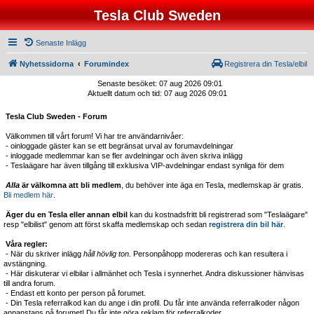
Tesla Club Sweden
Senaste Inlägg
Nyhetssidorna
Forumindex
Registrera din Tesla/elbil
Senaste besöket: 07 aug 2026 09:01
Aktuellt datum och tid: 07 aug 2026 09:01
Tesla Club Sweden - Forum
Välkommen till vårt forum! Vi har tre användarnivåer:
- oinloggade gäster kan se ett begränsat urval av forumavdelningar
- inloggade medlemmar kan se fler avdelningar och även skriva inlägg
- Teslaägare har även tillgång till exklusiva VIP-avdelningar endast synliga för dem
Alla
är välkomna att bli medlem
, du behöver inte äga en Tesla, medlemskap är gratis.
Bli medlem här
.
Äger du en Tesla eller annan elbil
kan du kostnadsfritt bli registrerad som "Teslaägare"
resp "elbilist" genom att först skaffa medlemskap och sedan
registrera din bil här
.
Våra regler:
- När du skriver inlägg
håll hövlig ton.
Personpåhopp modereras och kan resultera i
avstängning.
- Här diskuterar vi elbilar i allmänhet och Tesla i synnerhet. Andra diskussioner hänvisas
till andra forum.
- Endast ett konto per person på forumet.
- Din Tesla referralkod kan du ange i din profil. Du får inte använda referralkoder någon
annanstans på forumet! Du får inte göra reklam för referralkoder.