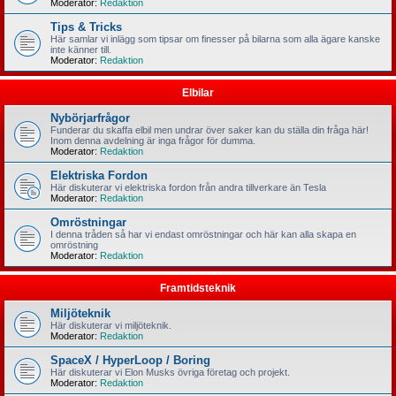
Moderator:
Redaktion
Tips & Tricks
Här samlar vi inlägg som tipsar om finesser på bilarna som alla ägare kanske
inte känner till.
Moderator:
Redaktion
Elbilar
Nybörjarfrågor
Funderar du skaffa elbil men undrar över saker kan du ställa din fråga här!
Inom denna avdelning är inga frågor för dumma.
Moderator:
Redaktion
Elektriska Fordon
Här diskuterar vi elektriska fordon från andra tillverkare än Tesla
Moderator:
Redaktion
Omröstningar
I denna tråden så har vi endast omröstningar och här kan alla skapa en
omröstning
Moderator:
Redaktion
Framtidsteknik
Miljöteknik
Här diskuterar vi miljöteknik.
Moderator:
Redaktion
SpaceX / HyperLoop / Boring
Här diskuterar vi Elon Musks övriga företag och projekt.
Moderator:
Redaktion