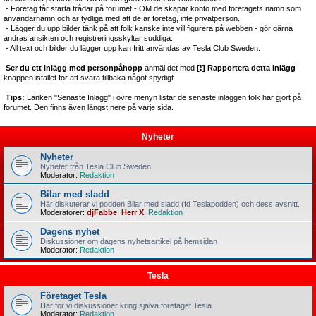
- Företag får starta trådar på forumet - OM de skapar konto med företagets namn som
användarnamn och är tydliga med att de är företag, inte privatperson.
- Lägger du upp bilder tänk på att folk kanske inte vill figurera på webben - gör gärna
andras ansikten och registreringsskyltar suddiga.
- All text och bilder du lägger upp kan fritt användas av Tesla Club Sweden.
Ser du ett inlägg med personpåhopp
anmäl det med
[!] Rapportera detta inlägg
knappen istället för att svara tillbaka något spydigt.
Tips:
Länken "Senaste Inlägg" i övre menyn listar de senaste inläggen folk har gjort på
forumet. Den finns även längst nere på varje sida.
Nyheter
Nyheter
Nyheter från Tesla Club Sweden
Moderator:
Redaktion
Bilar med sladd
Här diskuterar vi podden Bilar med sladd (fd Teslapodden) och dess avsnitt.
Moderatorer:
djFabbe
,
Herr X
,
Redaktion
Dagens nyhet
Diskussioner om dagens nyhetsartikel på hemsidan
Moderator:
Redaktion
Tesla
Företaget Tesla
Här för vi diskussioner kring själva företaget Tesla
Moderator:
Redaktion