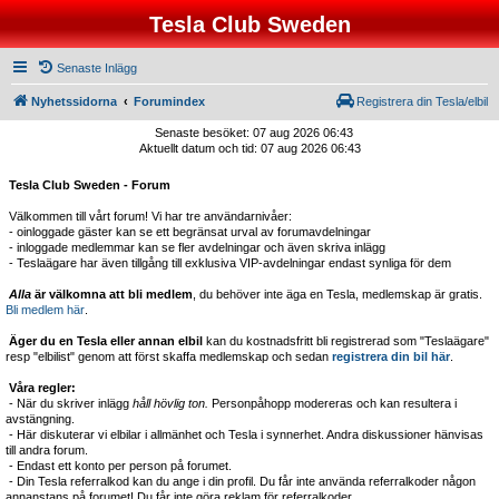
Tesla Club Sweden
Senaste Inlägg
Nyhetssidorna
Forumindex
Registrera din Tesla/elbil
Senaste besöket: 07 aug 2026 06:43
Aktuellt datum och tid: 07 aug 2026 06:43
Tesla Club Sweden - Forum
Välkommen till vårt forum! Vi har tre användarnivåer:
- oinloggade gäster kan se ett begränsat urval av forumavdelningar
- inloggade medlemmar kan se fler avdelningar och även skriva inlägg
- Teslaägare har även tillgång till exklusiva VIP-avdelningar endast synliga för dem
Alla
är välkomna att bli medlem
, du behöver inte äga en Tesla, medlemskap är gratis.
Bli medlem här
.
Äger du en Tesla eller annan elbil
kan du kostnadsfritt bli registrerad som "Teslaägare"
resp "elbilist" genom att först skaffa medlemskap och sedan
registrera din bil här
.
Våra regler:
- När du skriver inlägg
håll hövlig ton.
Personpåhopp modereras och kan resultera i
avstängning.
- Här diskuterar vi elbilar i allmänhet och Tesla i synnerhet. Andra diskussioner hänvisas
till andra forum.
- Endast ett konto per person på forumet.
- Din Tesla referralkod kan du ange i din profil. Du får inte använda referralkoder någon
annanstans på forumet! Du får inte göra reklam för referralkoder.