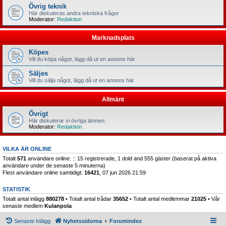
Övrig teknik
Här diskuteras andra tekniska frågor
Moderator:
Redaktion
Marknadsplats
Köpes
Vill du köpa något, lägg då ut en annons här
Säljes
Vill du sälja något, lägg då ut en annons här
Allmänt
Övrigt
Här diskuterar vi övriga ämnen.
Moderator:
Redaktion
VILKA ÄR ONLINE
Totalt
571
användare online: :: 15 registrerade, 1 dold and 555 gäster (baserat på aktiva
användare under de senaste 5 minuterna)
Flest användare online samtidigt:
16421
, 07 jun 2026 21:59
STATISTIK
Totalt antal inlägg
880278
• Totalt antal trådar
35652
• Totalt antal medlemmar
21025
• Vår
senaste medlem
Kulanpola
Senaste Inlägg
Nyhetssidorna
Forumindex