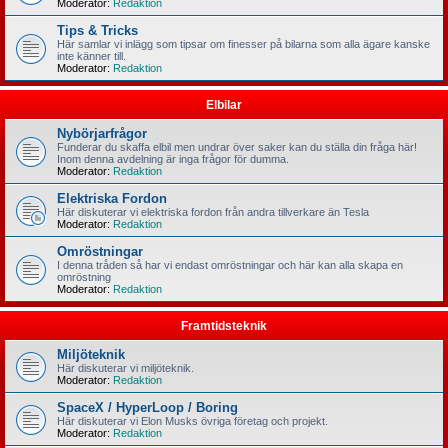
Moderator:
Redaktion
Tips & Tricks
Här samlar vi inlägg som tipsar om finesser på bilarna som alla ägare kanske
inte känner till.
Moderator:
Redaktion
Elbilar
Nybörjarfrågor
Funderar du skaffa elbil men undrar över saker kan du ställa din fråga här!
Inom denna avdelning är inga frågor för dumma.
Moderator:
Redaktion
Elektriska Fordon
Här diskuterar vi elektriska fordon från andra tillverkare än Tesla
Moderator:
Redaktion
Omröstningar
I denna tråden så har vi endast omröstningar och här kan alla skapa en
omröstning
Moderator:
Redaktion
Framtidsteknik
Miljöteknik
Här diskuterar vi miljöteknik.
Moderator:
Redaktion
SpaceX / HyperLoop / Boring
Här diskuterar vi Elon Musks övriga företag och projekt.
Moderator:
Redaktion