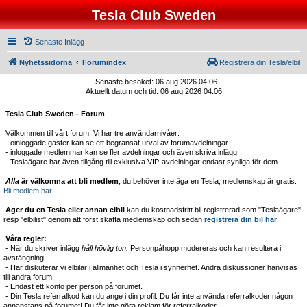
Tesla Club Sweden
Senaste Inlägg
Nyhetssidorna
Forumindex
Registrera din Tesla/elbil
Senaste besöket: 06 aug 2026 04:06
Aktuellt datum och tid: 06 aug 2026 04:06
Tesla Club Sweden - Forum
Välkommen till vårt forum! Vi har tre användarnivåer:
- oinloggade gäster kan se ett begränsat urval av forumavdelningar
- inloggade medlemmar kan se fler avdelningar och även skriva inlägg
- Teslaägare har även tillgång till exklusiva VIP-avdelningar endast synliga för dem
Alla
är välkomna att bli medlem
, du behöver inte äga en Tesla, medlemskap är gratis.
Bli medlem här
.
Äger du en Tesla eller annan elbil
kan du kostnadsfritt bli registrerad som "Teslaägare"
resp "elbilist" genom att först skaffa medlemskap och sedan
registrera din bil här
.
Våra regler:
- När du skriver inlägg
håll hövlig ton.
Personpåhopp modereras och kan resultera i
avstängning.
- Här diskuterar vi elbilar i allmänhet och Tesla i synnerhet. Andra diskussioner hänvisas
till andra forum.
- Endast ett konto per person på forumet.
- Din Tesla referralkod kan du ange i din profil. Du får inte använda referralkoder någon
annanstans på forumet! Du får inte göra reklam för referralkoder.