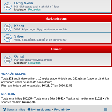
Övrig teknik
Här diskuteras andra tekniska frågor
Moderator:
Redaktion
Marknadsplats
Köpes
Vill du köpa något, lägg då ut en annons här
Säljes
Vill du sälja något, lägg då ut en annons här
Allmänt
Övrigt
Här diskuterar vi övriga ämnen.
Moderator:
Redaktion
VILKA ÄR ONLINE
Totalt
272
användare online: :: 10 registrerade, 0 dolda and 262 gäster (baserat på aktiva
användare under de senaste 5 minuterna)
Flest användare online samtidigt:
16421
, 07 jun 2026 21:59
STATISTIK
Totalt antal inlägg
880205
• Totalt antal trådar
35652
• Totalt antal medlemmar
21022
• Vår
senaste medlem
Kulanpola
Senaste Inlägg
Nyhetssidorna
Forumindex