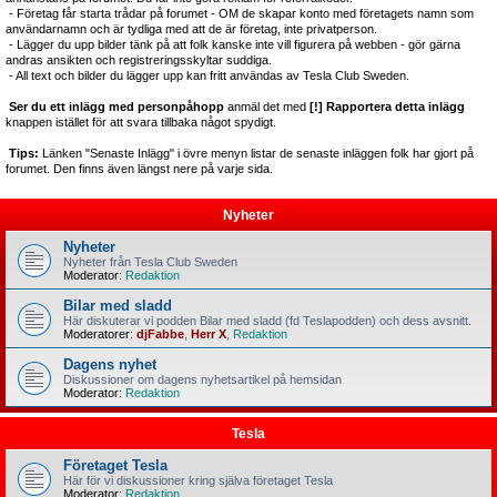
- Företag får starta trådar på forumet - OM de skapar konto med företagets namn som
användarnamn och är tydliga med att de är företag, inte privatperson.
- Lägger du upp bilder tänk på att folk kanske inte vill figurera på webben - gör gärna
andras ansikten och registreringsskyltar suddiga.
- All text och bilder du lägger upp kan fritt användas av Tesla Club Sweden.
Ser du ett inlägg med personpåhopp
anmäl det med
[!] Rapportera detta inlägg
knappen istället för att svara tillbaka något spydigt.
Tips:
Länken "Senaste Inlägg" i övre menyn listar de senaste inläggen folk har gjort på
forumet. Den finns även längst nere på varje sida.
Nyheter
Nyheter
Nyheter från Tesla Club Sweden
Moderator:
Redaktion
Bilar med sladd
Här diskuterar vi podden Bilar med sladd (fd Teslapodden) och dess avsnitt.
Moderatorer:
djFabbe
,
Herr X
,
Redaktion
Dagens nyhet
Diskussioner om dagens nyhetsartikel på hemsidan
Moderator:
Redaktion
Tesla
Företaget Tesla
Här för vi diskussioner kring själva företaget Tesla
Moderator:
Redaktion