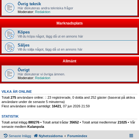
Övrig teknik
Här diskuteras andra tekniska frågor
Moderator:
Redaktion
Marknadsplats
Köpes
Vill du köpa något, lägg då ut en annons här
Säljes
Vill du sälja något, lägg då ut en annons här
Allmänt
Övrigt
Här diskuterar vi övriga ämnen.
Moderator:
Redaktion
VILKA ÄR ONLINE
Totalt
275
användare online: :: 23 registrerade, 0 dolda and 252 gäster (baserat på aktiva
användare under de senaste 5 minuterna)
Flest användare online samtidigt:
16421
, 07 jun 2026 21:59
STATISTIK
Totalt antal inlägg
880276
• Totalt antal trådar
35652
• Totalt antal medlemmar
21025
• Vår
senaste medlem
Kulanpola
Senaste Inlägg
Nyhetssidorna
Forumindex