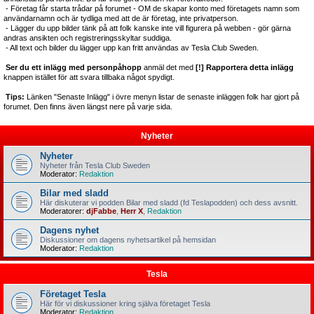
- Företag får starta trådar på forumet - OM de skapar konto med företagets namn som
användarnamn och är tydliga med att de är företag, inte privatperson.
- Lägger du upp bilder tänk på att folk kanske inte vill figurera på webben - gör gärna
andras ansikten och registreringsskyltar suddiga.
- All text och bilder du lägger upp kan fritt användas av Tesla Club Sweden.
Ser du ett inlägg med personpåhopp
anmäl det med
[!] Rapportera detta inlägg
knappen istället för att svara tillbaka något spydigt.
Tips:
Länken "Senaste Inlägg" i övre menyn listar de senaste inläggen folk har gjort på
forumet. Den finns även längst nere på varje sida.
Nyheter
Nyheter
Nyheter från Tesla Club Sweden
Moderator:
Redaktion
Bilar med sladd
Här diskuterar vi podden Bilar med sladd (fd Teslapodden) och dess avsnitt.
Moderatorer:
djFabbe
,
Herr X
,
Redaktion
Dagens nyhet
Diskussioner om dagens nyhetsartikel på hemsidan
Moderator:
Redaktion
Tesla
Företaget Tesla
Här för vi diskussioner kring själva företaget Tesla
Moderator:
Redaktion