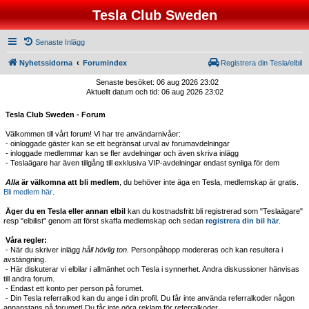
Tesla Club Sweden
Senaste Inlägg
Nyhetssidorna
Forumindex
Registrera din Tesla/elbil
Senaste besöket: 06 aug 2026 23:02
Aktuellt datum och tid: 06 aug 2026 23:02
Tesla Club Sweden - Forum
Välkommen till vårt forum! Vi har tre användarnivåer:
- oinloggade gäster kan se ett begränsat urval av forumavdelningar
- inloggade medlemmar kan se fler avdelningar och även skriva inlägg
- Teslaägare har även tillgång till exklusiva VIP-avdelningar endast synliga för dem
Alla
är välkomna att bli medlem
, du behöver inte äga en Tesla, medlemskap är gratis.
Bli medlem här
.
Äger du en Tesla eller annan elbil
kan du kostnadsfritt bli registrerad som "Teslaägare"
resp "elbilist" genom att först skaffa medlemskap och sedan
registrera din bil här
.
Våra regler:
- När du skriver inlägg
håll hövlig ton.
Personpåhopp modereras och kan resultera i
avstängning.
- Här diskuterar vi elbilar i allmänhet och Tesla i synnerhet. Andra diskussioner hänvisas
till andra forum.
- Endast ett konto per person på forumet.
- Din Tesla referralkod kan du ange i din profil. Du får inte använda referralkoder någon
annanstans på forumet! Du får inte göra reklam för referralkoder.