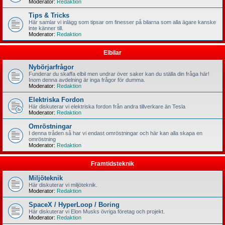
Moderator:
Redaktion
Tips & Tricks
Här samlar vi inlägg som tipsar om finesser på bilarna som alla ägare kanske
inte känner till.
Moderator:
Redaktion
Elbilar
Nybörjarfrågor
Funderar du skaffa elbil men undrar över saker kan du ställa din fråga här!
Inom denna avdelning är inga frågor för dumma.
Moderator:
Redaktion
Elektriska Fordon
Här diskuterar vi elektriska fordon från andra tillverkare än Tesla
Moderator:
Redaktion
Omröstningar
I denna tråden så har vi endast omröstningar och här kan alla skapa en
omröstning
Moderator:
Redaktion
Framtidsteknik
Miljöteknik
Här diskuterar vi miljöteknik.
Moderator:
Redaktion
SpaceX / HyperLoop / Boring
Här diskuterar vi Elon Musks övriga företag och projekt.
Moderator:
Redaktion