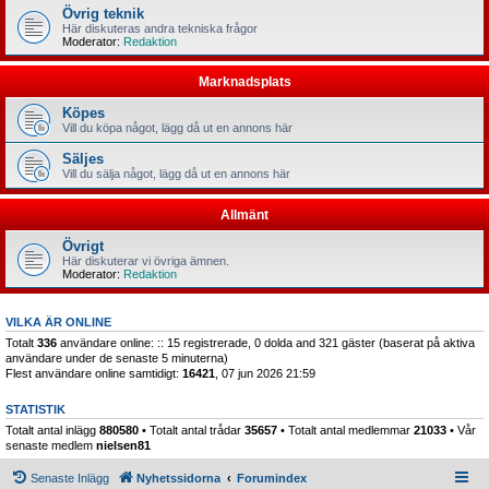
Övrig teknik
Här diskuteras andra tekniska frågor
Moderator:
Redaktion
Marknadsplats
Köpes
Vill du köpa något, lägg då ut en annons här
Säljes
Vill du sälja något, lägg då ut en annons här
Allmänt
Övrigt
Här diskuterar vi övriga ämnen.
Moderator:
Redaktion
VILKA ÄR ONLINE
Totalt
336
användare online: :: 15 registrerade, 0 dolda and 321 gäster (baserat på aktiva
användare under de senaste 5 minuterna)
Flest användare online samtidigt:
16421
, 07 jun 2026 21:59
STATISTIK
Totalt antal inlägg
880580
• Totalt antal trådar
35657
• Totalt antal medlemmar
21033
• Vår
senaste medlem
nielsen81
Senaste Inlägg
Nyhetssidorna
Forumindex