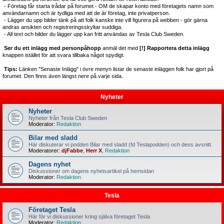
- Företag får starta trådar på forumet - OM de skapar konto med företagets namn som
användarnamn och är tydliga med att de är företag, inte privatperson.
- Lägger du upp bilder tänk på att folk kanske inte vill figurera på webben - gör gärna
andras ansikten och registreringsskyltar suddiga.
- All text och bilder du lägger upp kan fritt användas av Tesla Club Sweden.
Ser du ett inlägg med personpåhopp
anmäl det med
[!] Rapportera detta inlägg
knappen istället för att svara tillbaka något spydigt.
Tips:
Länken "Senaste Inlägg" i övre menyn listar de senaste inläggen folk har gjort på
forumet. Den finns även längst nere på varje sida.
Nyheter
Nyheter
Nyheter från Tesla Club Sweden
Moderator:
Redaktion
Bilar med sladd
Här diskuterar vi podden Bilar med sladd (fd Teslapodden) och dess avsnitt.
Moderatorer:
djFabbe
,
Herr X
,
Redaktion
Dagens nyhet
Diskussioner om dagens nyhetsartikel på hemsidan
Moderator:
Redaktion
Tesla
Företaget Tesla
Här för vi diskussioner kring själva företaget Tesla
Moderator:
Redaktion