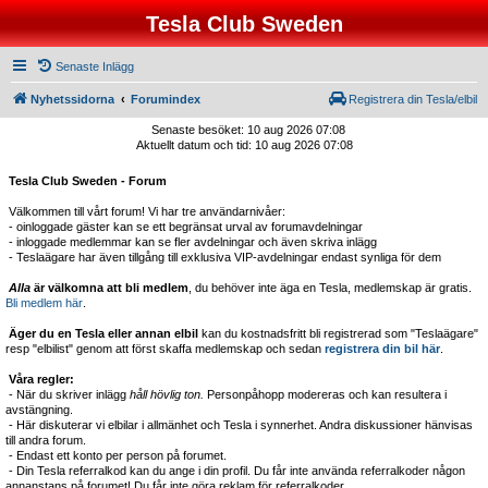
Tesla Club Sweden
Senaste Inlägg
Nyhetssidorna
Forumindex
Registrera din Tesla/elbil
Senaste besöket: 10 aug 2026 07:08
Aktuellt datum och tid: 10 aug 2026 07:08
Tesla Club Sweden - Forum
Välkommen till vårt forum! Vi har tre användarnivåer:
- oinloggade gäster kan se ett begränsat urval av forumavdelningar
- inloggade medlemmar kan se fler avdelningar och även skriva inlägg
- Teslaägare har även tillgång till exklusiva VIP-avdelningar endast synliga för dem
Alla
är välkomna att bli medlem
, du behöver inte äga en Tesla, medlemskap är gratis.
Bli medlem här
.
Äger du en Tesla eller annan elbil
kan du kostnadsfritt bli registrerad som "Teslaägare"
resp "elbilist" genom att först skaffa medlemskap och sedan
registrera din bil här
.
Våra regler:
- När du skriver inlägg
håll hövlig ton.
Personpåhopp modereras och kan resultera i
avstängning.
- Här diskuterar vi elbilar i allmänhet och Tesla i synnerhet. Andra diskussioner hänvisas
till andra forum.
- Endast ett konto per person på forumet.
- Din Tesla referralkod kan du ange i din profil. Du får inte använda referralkoder någon
annanstans på forumet! Du får inte göra reklam för referralkoder.