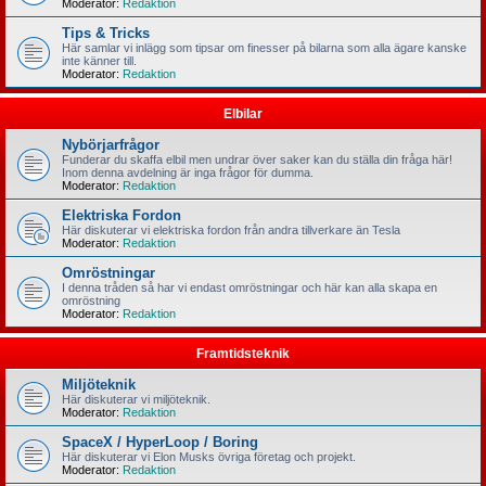
Moderator:
Redaktion
Tips & Tricks
Här samlar vi inlägg som tipsar om finesser på bilarna som alla ägare kanske
inte känner till.
Moderator:
Redaktion
Elbilar
Nybörjarfrågor
Funderar du skaffa elbil men undrar över saker kan du ställa din fråga här!
Inom denna avdelning är inga frågor för dumma.
Moderator:
Redaktion
Elektriska Fordon
Här diskuterar vi elektriska fordon från andra tillverkare än Tesla
Moderator:
Redaktion
Omröstningar
I denna tråden så har vi endast omröstningar och här kan alla skapa en
omröstning
Moderator:
Redaktion
Framtidsteknik
Miljöteknik
Här diskuterar vi miljöteknik.
Moderator:
Redaktion
SpaceX / HyperLoop / Boring
Här diskuterar vi Elon Musks övriga företag och projekt.
Moderator:
Redaktion