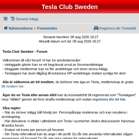
Tesla Club Sweden
Senaste Inlägg
Nyhetssidorna
Forumindex
Registrera din Tesla/elbil
Senaste besöket: 08 aug 2026 18:27
Aktuellt datum och tid: 08 aug 2026 18:27
Tesla Club Sweden - Forum
Välkommen till vårt forum! Vi har tre användarnivåer:
- oinloggade gäster kan se ett begränsat urval av forumavdelningar
- inloggade medlemmar kan se fler avdelningar och även skriva inlägg
- Teslaägare har även tillgång till exklusiva VIP-avdelningar endast synliga för dem
Alla
är välkomna att bli medlem
, du behöver inte äga en Tesla, medlemskap är gratis.
Bli medlem här
.
Äger du en Tesla eller annan elbil
kan du kostnadsfritt bli registrerad som "Teslaägare"
resp "elbilist" genom att först skaffa medlemskap och sedan
registrera din bil här
.
Våra regler:
- När du skriver inlägg
håll hövlig ton.
Personpåhopp modereras och kan resultera i
avstängning.
- Här diskuterar vi elbilar i allmänhet och Tesla i synnerhet. Andra diskussioner hänvisas
till andra forum.
- Endast ett konto per person på forumet.
- Din Tesla referralkod kan du ange i din profil. Du får inte använda referralkoder någon
annanstans på forumet! Du får inte göra reklam för referralkoder.