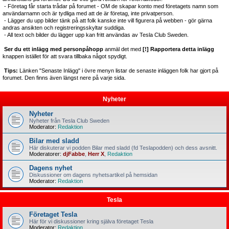
- Företag får starta trådar på forumet - OM de skapar konto med företagets namn som
användarnamn och är tydliga med att de är företag, inte privatperson.
- Lägger du upp bilder tänk på att folk kanske inte vill figurera på webben - gör gärna
andras ansikten och registreringsskyltar suddiga.
- All text och bilder du lägger upp kan fritt användas av Tesla Club Sweden.
Ser du ett inlägg med personpåhopp
anmäl det med
[!] Rapportera detta inlägg
knappen istället för att svara tillbaka något spydigt.
Tips:
Länken "Senaste Inlägg" i övre menyn listar de senaste inläggen folk har gjort på
forumet. Den finns även längst nere på varje sida.
Nyheter
Nyheter
Nyheter från Tesla Club Sweden
Moderator:
Redaktion
Bilar med sladd
Här diskuterar vi podden Bilar med sladd (fd Teslapodden) och dess avsnitt.
Moderatorer:
djFabbe
,
Herr X
,
Redaktion
Dagens nyhet
Diskussioner om dagens nyhetsartikel på hemsidan
Moderator:
Redaktion
Tesla
Företaget Tesla
Här för vi diskussioner kring själva företaget Tesla
Moderator:
Redaktion