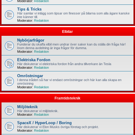
Moderator:
Redaktion
Tips & Tricks
Här samlar vi inlägg som tipsar om finesser på bilarna som alla ägare kanske
inte känner till.
Moderator:
Redaktion
Elbilar
Nybörjarfrågor
Funderar du skaffa elbil men undrar över saker kan du ställa din fråga här!
Inom denna avdelning är inga frågor för dumma.
Moderator:
Redaktion
Elektriska Fordon
Här diskuterar vi elektriska fordon från andra tillverkare än Tesla
Moderator:
Redaktion
Omröstningar
I denna tråden så har vi endast omröstningar och här kan alla skapa en
omröstning
Moderator:
Redaktion
Framtidsteknik
Miljöteknik
Här diskuterar vi miljöteknik.
Moderator:
Redaktion
SpaceX / HyperLoop / Boring
Här diskuterar vi Elon Musks övriga företag och projekt.
Moderator:
Redaktion