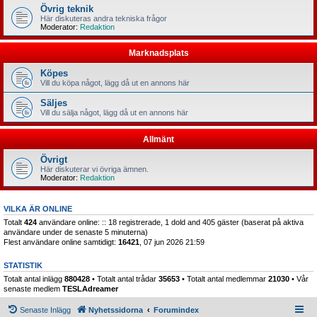
Övrig teknik
Här diskuteras andra tekniska frågor
Moderator:
Redaktion
Marknadsplats
Köpes
Vill du köpa något, lägg då ut en annons här
Säljes
Vill du sälja något, lägg då ut en annons här
Allmänt
Övrigt
Här diskuterar vi övriga ämnen.
Moderator:
Redaktion
VILKA ÄR ONLINE
Totalt
424
användare online: :: 18 registrerade, 1 dold and 405 gäster (baserat på aktiva
användare under de senaste 5 minuterna)
Flest användare online samtidigt:
16421
, 07 jun 2026 21:59
STATISTIK
Totalt antal inlägg
880428
• Totalt antal trådar
35653
• Totalt antal medlemmar
21030
• Vår
senaste medlem
TESLAdreamer
Senaste Inlägg
Nyhetssidorna
Forumindex