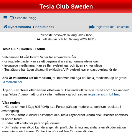
Tesla Club Sweden
Senaste Inlägg
Nyhetssidorna
Forumindex
Registrera din Tesla/elbil
Senaste besöket: 07 aug 2026 16:25
Aktuellt datum och tid: 07 aug 2026 16:25
Tesla Club Sweden - Forum
Välkommen till vårt forum! Vi har tre användarnivåer:
- oinloggade gäster kan se ett begränsat urval av forumavdelningar
- inloggade medlemmar kan se fler avdelningar och även skriva inlägg
- Teslaägare har även tillgång till exklusiva VIP-avdelningar endast synliga för dem
Alla
är välkomna att bli medlem
, du behöver inte äga en Tesla, medlemskap är gratis.
Bli medlem här
.
Äger du en Tesla eller annan elbil
kan du kostnadsfritt bli registrerad som "Teslaägare"
resp "elbilist" genom att först skaffa medlemskap och sedan
registrera din bil här
.
Våra regler:
- När du skriver inlägg
håll hövlig ton.
Personpåhopp modereras och kan resultera i
avstängning.
- Här diskuterar vi elbilar i allmänhet och Tesla i synnerhet. Andra diskussioner hänvisas
till andra forum.
- Endast ett konto per person på forumet.
- Din Tesla referralkod kan du ange i din profil. Du får inte använda referralkoder någon
annanstans på forumet! Du får inte göra reklam för referralkoder.