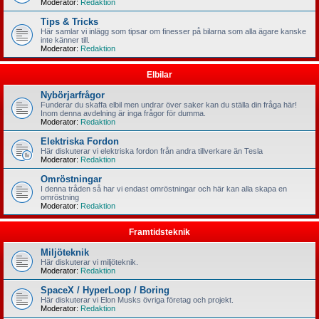
Moderator:
Redaktion
Tips & Tricks
Här samlar vi inlägg som tipsar om finesser på bilarna som alla ägare kanske
inte känner till.
Moderator:
Redaktion
Elbilar
Nybörjarfrågor
Funderar du skaffa elbil men undrar över saker kan du ställa din fråga här!
Inom denna avdelning är inga frågor för dumma.
Moderator:
Redaktion
Elektriska Fordon
Här diskuterar vi elektriska fordon från andra tillverkare än Tesla
Moderator:
Redaktion
Omröstningar
I denna tråden så har vi endast omröstningar och här kan alla skapa en
omröstning
Moderator:
Redaktion
Framtidsteknik
Miljöteknik
Här diskuterar vi miljöteknik.
Moderator:
Redaktion
SpaceX / HyperLoop / Boring
Här diskuterar vi Elon Musks övriga företag och projekt.
Moderator:
Redaktion