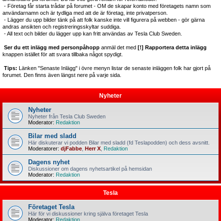
- Företag får starta trådar på forumet - OM de skapar konto med företagets namn som
användarnamn och är tydliga med att de är företag, inte privatperson.
- Lägger du upp bilder tänk på att folk kanske inte vill figurera på webben - gör gärna
andras ansikten och registreringsskyltar suddiga.
- All text och bilder du lägger upp kan fritt användas av Tesla Club Sweden.
Ser du ett inlägg med personpåhopp
anmäl det med
[!] Rapportera detta inlägg
knappen istället för att svara tillbaka något spydigt.
Tips:
Länken "Senaste Inlägg" i övre menyn listar de senaste inläggen folk har gjort på
forumet. Den finns även längst nere på varje sida.
Nyheter
Nyheter
Nyheter från Tesla Club Sweden
Moderator:
Redaktion
Bilar med sladd
Här diskuterar vi podden Bilar med sladd (fd Teslapodden) och dess avsnitt.
Moderatorer:
djFabbe
,
Herr X
,
Redaktion
Dagens nyhet
Diskussioner om dagens nyhetsartikel på hemsidan
Moderator:
Redaktion
Tesla
Företaget Tesla
Här för vi diskussioner kring själva företaget Tesla
Moderator:
Redaktion