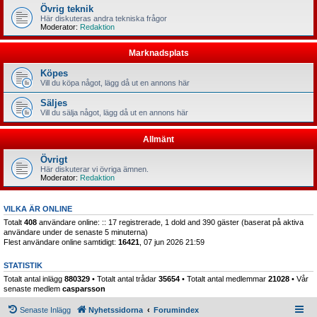
Övrig teknik
Här diskuteras andra tekniska frågor
Moderator:
Redaktion
Marknadsplats
Köpes
Vill du köpa något, lägg då ut en annons här
Säljes
Vill du sälja något, lägg då ut en annons här
Allmänt
Övrigt
Här diskuterar vi övriga ämnen.
Moderator:
Redaktion
VILKA ÄR ONLINE
Totalt
408
användare online: :: 17 registrerade, 1 dold and 390 gäster (baserat på aktiva
användare under de senaste 5 minuterna)
Flest användare online samtidigt:
16421
, 07 jun 2026 21:59
STATISTIK
Totalt antal inlägg
880329
• Totalt antal trådar
35654
• Totalt antal medlemmar
21028
• Vår
senaste medlem
casparsson
Senaste Inlägg
Nyhetssidorna
Forumindex