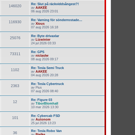
Re: Slut på räckviddsångest?!
146020
av
AAKEE
06 aug 2026 23:01
Re: Varning för sönderrostade…
116930
av
Xious
07 aug 2026 16:18
Re: Byte drivaxlar
25076
av
Lizwinter
24 jul 2026 03:33
Re: GPS
73311
av
niclaslw
08 aug 2026 09:17
Re: Tesla Semi Truck
1102
av
AAKEE
04 aug 2026 20:28
Re: Tesla Cybertruck
2363
av
Pius
07 aug 2026 08:40
Re: Figure 03
12
av
TiborBlomhall
10 mar 2026 13:30
Re: Cybercab FSD
101
av
Autonom
25 jul 2026 13:23
Re: Tesla Robo Van
36
av
Bjelke