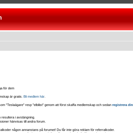
n
iga för dem
mskap är gratis.
Bli medlem här
.
d som "Teslaägare" resp "elbilist" genom att först skaffa medlemskap och sedan
registrera din
esultera i avstängning.
sioner hänvisas till andra forum.
erralkoder någon annanstans på forumet! Du får inte göra reklam för referralkoder.