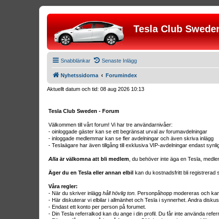
Tesla Club Swede
Snabblänkar
Senaste Inlägg
Nyhetssidorna
Forumindex
Aktuellt datum och tid: 08 aug 2026 10:13
Tesla Club Sweden - Forum
Välkommen till vårt forum! Vi har tre användarnivåer:
- oinloggade gäster kan se ett begränsat urval av forumavdelningar
- inloggade medlemmar kan se fler avdelningar och även skriva inlägg
- Teslaägare har även tillgång till exklusiva VIP-avdelningar endast synl
Alla
är välkomna att bli medlem
, du behöver inte äga en Tesla, medle
Äger du en Tesla eller annan elbil
kan du kostnadsfritt bli registrera
Våra regler:
- När du skriver inlägg
håll hövlig ton.
Personpåhopp modereras och kan r
- Här diskuterar vi elbilar i allmänhet och Tesla i synnerhet. Andra diskus
- Endast ett konto per person på forumet.
- Din Tesla referralkod kan du ange i din profil. Du får inte använda ref