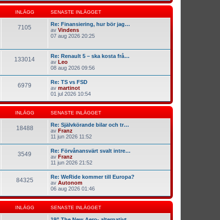
INLÄGG
SENASTE INLÄGGET
Re: Finansiering, hur bör jag…
7105
av
Vindens
07 aug 2026 20:25
Re: Renault 5 – ska kosta frå…
133014
av
Leo
08 aug 2026 09:56
Re: TS vs FSD
6979
av
martinot
01 jul 2026 10:54
INLÄGG
SENASTE INLÄGGET
Re: Självkörande bilar och tr…
18488
av
Franz
11 jun 2026 11:52
Re: Förvånansvärt svalt intre…
3549
av
Franz
11 jun 2026 21:52
Re: WeRide kommer till Europa?
84325
av
Autonom
06 aug 2026 01:46
INLÄGG
SENASTE INLÄGGET
19” The New Aero- alternativt…