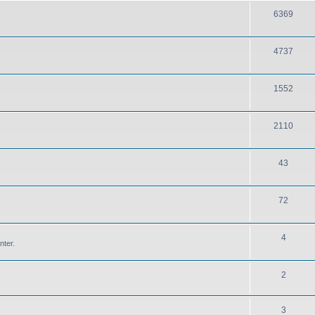
6369
4737
1552
2110
43
72
4
nter.
2
3