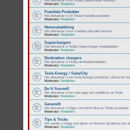
Här diskuterar vi om Teslas självkörande minibuss
Moderator:
Redaktion
Framtida Produkter
Här diskuterar vi om Teslas framtida produkter
Moderator:
Redaktion
Hemmaladdning
Här diskuterar vi hur vi laddar våra bilar hemma.
Moderator:
Redaktion
Superchargers
Här diskuterar vi Teslas Supercharger snabbladdare.
Moderator:
Redaktion
Destination chargers
Här diskuterar vi Teslas destinationsladdare
Moderator:
Redaktion
Tesla Energy / SolarCity
Här diskuterar vi om Tesla Energys produkter, såsom tex hem
Moderator:
Redaktion
Do It Yourself
Här diskuterar vi hur man lagar och modifierar sin Tesla.
Moderator:
Redaktion
Generellt
Här diskuterar vi frågor som berör flera av Teslas produkter.
Moderator:
Redaktion
Tips & Tricks
Här samlar vi inlägg som tipsar om finesser på bilarna som all
Moderator:
Redaktion