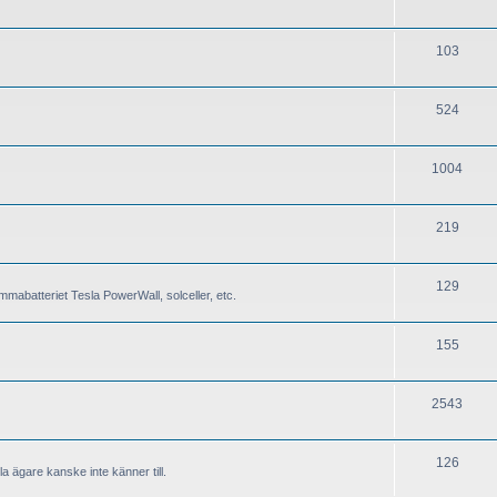
103
524
1004
219
129
mabatteriet Tesla PowerWall, solceller, etc.
155
2543
126
a ägare kanske inte känner till.