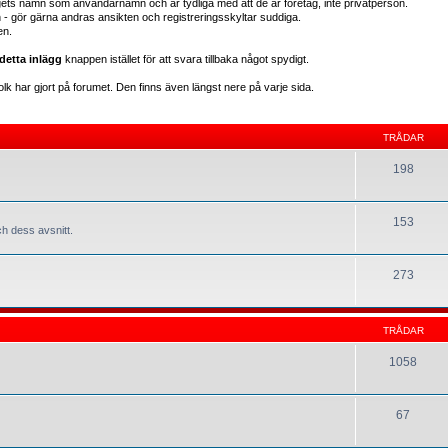
gets namn som användarnamn och är tydliga med att de är företag, inte privatperson.
en - gör gärna andras ansikten och registreringsskyltar suddiga.
en.
detta inlägg
knappen istället för att svara tillbaka något spydigt.
lk har gjort på forumet. Den finns även längst nere på varje sida.
TRÅDAR
198
153
h dess avsnitt.
273
TRÅDAR
1058
67