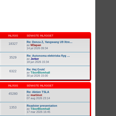
INLÄGG
SENASTE INLÄGGET
Re: Denza Z, Yangwang U9 Xtre…
18327
av
M3apan
14 jul 2026 09:34
Re: Autonoma elektriska flyg …
3529
av
Jerker
18 jun 2026 15:34
Re: Hej Grok!
6322
av
TiborBlomhall
30 jul 2026 15:00
INLÄGG
SENASTE INLÄGGET
Re: Aktien TSLA
45280
av
martinot
07 aug 2026 23:14
Roadster presentation
1353
av
TiborBlomhall
17 mar 2026 16:45