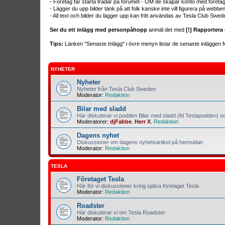
- Företag får starta trådar på forumet - OM de skapar konto med företa
- Lägger du upp bilder tänk på att folk kanske inte vill figurera på webb
- All text och bilder du lägger upp kan fritt användas av Tesla Club Swed
Ser du ett inlägg med personpåhopp
anmäl det med
[!] Rapportera 
Tips:
Länken "Senaste Inlägg" i övre menyn listar de senaste inläggen fo
NYHETER
Nyheter
Nyheter från Tesla Club Sweden
Moderator:
Redaktion
Bilar med sladd
Här diskuterar vi podden Bilar med sladd (fd Teslapodden) oc
Moderatorer:
djFabbe
,
Herr X
,
Redaktion
Dagens nyhet
Diskussioner om dagens nyhetsartikel på hemsidan
Moderator:
Redaktion
TESLA
Företaget Tesla
Här för vi diskussioner kring själva företaget Tesla
Moderator:
Redaktion
Roadster
Här diskuterar vi om Tesla Roadster
Moderator:
Redaktion