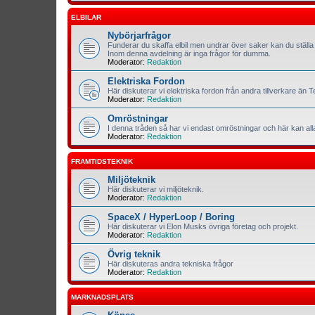
ELBILAR
Nybörjarfrågor
Funderar du skaffa elbil men undrar över saker kan du ställa 
Inom denna avdelning är inga frågor för dumma.
Moderator:
Redaktion
Elektriska Fordon
Här diskuterar vi elektriska fordon från andra tillverkare än T
Moderator:
Redaktion
Omröstningar
I denna tråden så har vi endast omröstningar och här kan al
Moderator:
Redaktion
FRAMTIDSTEKNIK
Miljöteknik
Här diskuterar vi miljöteknik.
Moderator:
Redaktion
SpaceX / HyperLoop / Boring
Här diskuterar vi Elon Musks övriga företag och projekt.
Moderator:
Redaktion
Övrig teknik
Här diskuteras andra tekniska frågor
Moderator:
Redaktion
MARKNADSPLATS