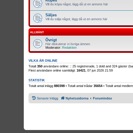
Köpes
Vill du köpa något, lägg då ut en annons här
Säljes
Vill du sälja något, lägg då ut en annons här
ALLMÄNT
Övrigt
Här diskuterar vi övriga ämnen.
Moderator:
Redaktion
VILKA ÄR ONLINE
Totalt
350
användare online: :: 25 registrerade, 1 dold and 324 gäster (
Flest användare online samtidigt:
16421
, 07 jun 2026 21:59
STATISTIK
Totalt antal inlägg
880398
• Totalt antal trådar
35654
• Totalt antal medl
Senaste Inlägg
Nyhetssidorna
Forumindex