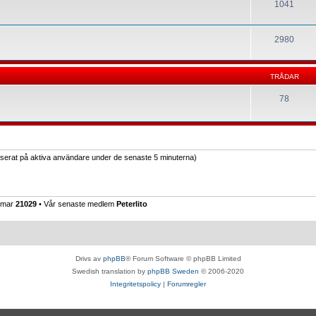
1041
2980
TRÅDAR
78
baserat på aktiva användare under de senaste 5 minuterna)
emmar
21029
• Vår senaste medlem
Peterlito
Drivs av
phpBB
® Forum Software © phpBB Limited
Swedish translation by
phpBB Sweden
© 2006-2020
Integritetspolicy
|
Forumregler