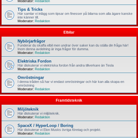
Moderator:
Redaktion
Tips & Tricks
Här samlar vi inlägg som tipsar om finesser på bilarna som alla ägare kanske
inte känner till.
Moderator:
Redaktion
Elbilar
Nybörjarfrågor
Funderar du skaffa elbil men undrar över saker kan du ställa din fråga här!
Inom denna avdelning är inga frågor för dumma.
Moderator:
Redaktion
Elektriska Fordon
Här diskuterar vi elektriska fordon från andra tillverkare än Tesla
Moderator:
Redaktion
Omröstningar
I denna tråden så har vi endast omröstningar och här kan alla skapa en
omröstning
Moderator:
Redaktion
Framtidsteknik
Miljöteknik
Här diskuterar vi miljöteknik.
Moderator:
Redaktion
SpaceX / HyperLoop / Boring
Här diskuterar vi Elon Musks övriga företag och projekt.
Moderator:
Redaktion