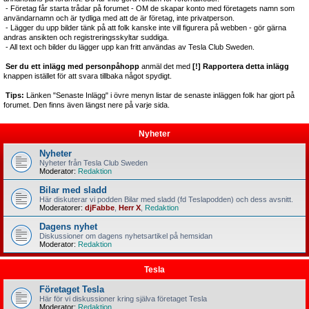
- Företag får starta trådar på forumet - OM de skapar konto med företagets namn som
användarnamn och är tydliga med att de är företag, inte privatperson.
- Lägger du upp bilder tänk på att folk kanske inte vill figurera på webben - gör gärna
andras ansikten och registreringsskyltar suddiga.
- All text och bilder du lägger upp kan fritt användas av Tesla Club Sweden.
Ser du ett inlägg med personpåhopp
anmäl det med
[!] Rapportera detta inlägg
knappen istället för att svara tillbaka något spydigt.
Tips:
Länken "Senaste Inlägg" i övre menyn listar de senaste inläggen folk har gjort på
forumet. Den finns även längst nere på varje sida.
Nyheter
Nyheter
Nyheter från Tesla Club Sweden
Moderator:
Redaktion
Bilar med sladd
Här diskuterar vi podden Bilar med sladd (fd Teslapodden) och dess avsnitt.
Moderatorer:
djFabbe
,
Herr X
,
Redaktion
Dagens nyhet
Diskussioner om dagens nyhetsartikel på hemsidan
Moderator:
Redaktion
Tesla
Företaget Tesla
Här för vi diskussioner kring själva företaget Tesla
Moderator:
Redaktion