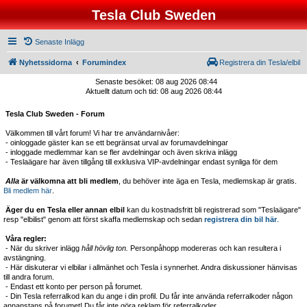
Tesla Club Sweden
Senaste Inlägg
Nyhetssidorna
Forumindex
Registrera din Tesla/elbil
Senaste besöket: 08 aug 2026 08:44
Aktuellt datum och tid: 08 aug 2026 08:44
Tesla Club Sweden - Forum
Välkommen till vårt forum! Vi har tre användarnivåer:
- oinloggade gäster kan se ett begränsat urval av forumavdelningar
- inloggade medlemmar kan se fler avdelningar och även skriva inlägg
- Teslaägare har även tillgång till exklusiva VIP-avdelningar endast synliga för dem
Alla
är välkomna att bli medlem
, du behöver inte äga en Tesla, medlemskap är gratis.
Bli medlem här
.
Äger du en Tesla eller annan elbil
kan du kostnadsfritt bli registrerad som "Teslaägare"
resp "elbilist" genom att först skaffa medlemskap och sedan
registrera din bil här
.
Våra regler:
- När du skriver inlägg
håll hövlig ton.
Personpåhopp modereras och kan resultera i
avstängning.
- Här diskuterar vi elbilar i allmänhet och Tesla i synnerhet. Andra diskussioner hänvisas
till andra forum.
- Endast ett konto per person på forumet.
- Din Tesla referralkod kan du ange i din profil. Du får inte använda referralkoder någon
annanstans på forumet! Du får inte göra reklam för referralkoder.