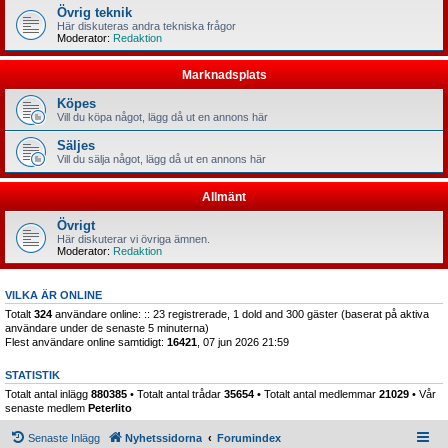
Övrig teknik
Här diskuteras andra tekniska frågor
Moderator:
Redaktion
Marknadsplats
Köpes
Vill du köpa något, lägg då ut en annons här
Säljes
Vill du sälja något, lägg då ut en annons här
Allmänt
Övrigt
Här diskuterar vi övriga ämnen.
Moderator:
Redaktion
VILKA ÄR ONLINE
Totalt
324
användare online: :: 23 registrerade, 1 dold and 300 gäster (baserat på aktiva
användare under de senaste 5 minuterna)
Flest användare online samtidigt:
16421
, 07 jun 2026 21:59
STATISTIK
Totalt antal inlägg
880385
• Totalt antal trådar
35654
• Totalt antal medlemmar
21029
• Vår
senaste medlem
Peterlito
Senaste Inlägg
Nyhetssidorna
Forumindex