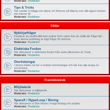
Moderator:
Redaktion
Tips & Tricks
Här samlar vi inlägg som tipsar om finesser på bilarna som alla ägare kanske
inte känner till.
Moderator:
Redaktion
Elbilar
Nybörjarfrågor
Funderar du skaffa elbil men undrar över saker kan du ställa din fråga här!
Inom denna avdelning är inga frågor för dumma.
Moderator:
Redaktion
Elektriska Fordon
Här diskuterar vi elektriska fordon från andra tillverkare än Tesla
Moderator:
Redaktion
Omröstningar
I denna tråden så har vi endast omröstningar och här kan alla skapa en
omröstning
Moderator:
Redaktion
Framtidsteknik
Miljöteknik
Här diskuterar vi miljöteknik.
Moderator:
Redaktion
SpaceX / HyperLoop / Boring
Här diskuterar vi Elon Musks övriga företag och projekt.
Moderator:
Redaktion