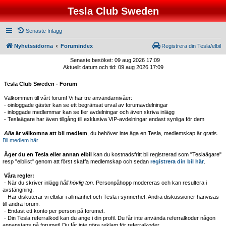
Tesla Club Sweden
Senaste Inlägg
Nyhetssidorna
Forumindex
Registrera din Tesla/elbil
Senaste besöket: 09 aug 2026 17:09
Aktuellt datum och tid: 09 aug 2026 17:09
Tesla Club Sweden - Forum
Välkommen till vårt forum! Vi har tre användarnivåer:
- oinloggade gäster kan se ett begränsat urval av forumavdelningar
- inloggade medlemmar kan se fler avdelningar och även skriva inlägg
- Teslaägare har även tillgång till exklusiva VIP-avdelningar endast synliga för dem
Alla
är välkomna att bli medlem
, du behöver inte äga en Tesla, medlemskap är gratis.
Bli medlem här
.
Äger du en Tesla eller annan elbil
kan du kostnadsfritt bli registrerad som "Teslaägare"
resp "elbilist" genom att först skaffa medlemskap och sedan
registrera din bil här
.
Våra regler:
- När du skriver inlägg
håll hövlig ton.
Personpåhopp modereras och kan resultera i
avstängning.
- Här diskuterar vi elbilar i allmänhet och Tesla i synnerhet. Andra diskussioner hänvisas
till andra forum.
- Endast ett konto per person på forumet.
- Din Tesla referralkod kan du ange i din profil. Du får inte använda referralkoder någon
annanstans på forumet! Du får inte göra reklam för referralkoder.