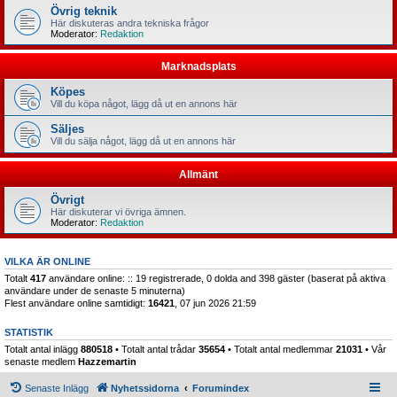
Övrig teknik
Här diskuteras andra tekniska frågor
Moderator:
Redaktion
Marknadsplats
Köpes
Vill du köpa något, lägg då ut en annons här
Säljes
Vill du sälja något, lägg då ut en annons här
Allmänt
Övrigt
Här diskuterar vi övriga ämnen.
Moderator:
Redaktion
VILKA ÄR ONLINE
Totalt
417
användare online: :: 19 registrerade, 0 dolda and 398 gäster (baserat på aktiva
användare under de senaste 5 minuterna)
Flest användare online samtidigt:
16421
, 07 jun 2026 21:59
STATISTIK
Totalt antal inlägg
880518
• Totalt antal trådar
35654
• Totalt antal medlemmar
21031
• Vår
senaste medlem
Hazzemartin
Senaste Inlägg
Nyhetssidorna
Forumindex