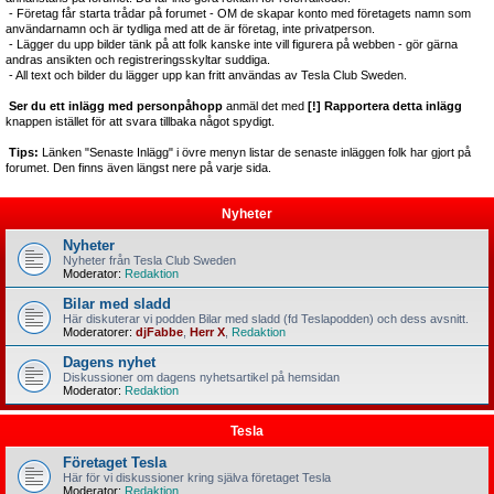
- Företag får starta trådar på forumet - OM de skapar konto med företagets namn som
användarnamn och är tydliga med att de är företag, inte privatperson.
- Lägger du upp bilder tänk på att folk kanske inte vill figurera på webben - gör gärna
andras ansikten och registreringsskyltar suddiga.
- All text och bilder du lägger upp kan fritt användas av Tesla Club Sweden.
Ser du ett inlägg med personpåhopp
anmäl det med
[!] Rapportera detta inlägg
knappen istället för att svara tillbaka något spydigt.
Tips:
Länken "Senaste Inlägg" i övre menyn listar de senaste inläggen folk har gjort på
forumet. Den finns även längst nere på varje sida.
Nyheter
Nyheter
Nyheter från Tesla Club Sweden
Moderator:
Redaktion
Bilar med sladd
Här diskuterar vi podden Bilar med sladd (fd Teslapodden) och dess avsnitt.
Moderatorer:
djFabbe
,
Herr X
,
Redaktion
Dagens nyhet
Diskussioner om dagens nyhetsartikel på hemsidan
Moderator:
Redaktion
Tesla
Företaget Tesla
Här för vi diskussioner kring själva företaget Tesla
Moderator:
Redaktion