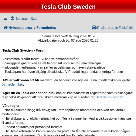
Tesla Club Sweden
Senaste Inlägg
Nyhetssidorna
Forumindex
Registrera din Tesla/elbil
Senaste besöket: 07 aug 2026 01:26
Aktuellt datum och tid: 07 aug 2026 01:26
Tesla Club Sweden - Forum
Välkommen till vårt forum! Vi har tre användarnivåer:
- oinloggade gäster kan se ett begränsat urval av forumavdelningar
- inloggade medlemmar kan se fler avdelningar och även skriva inlägg
- Teslaägare har även tillgång till exklusiva VIP-avdelningar endast synliga för dem
Alla
är välkomna att bli medlem
, du behöver inte äga en Tesla, medlemskap är gratis.
Bli medlem här
.
Äger du en Tesla eller annan elbil
kan du kostnadsfritt bli registrerad som "Teslaägare"
resp "elbilist" genom att först skaffa medlemskap och sedan
registrera din bil här
.
Våra regler:
- När du skriver inlägg
håll hövlig ton.
Personpåhopp modereras och kan resultera i
avstängning.
- Här diskuterar vi elbilar i allmänhet och Tesla i synnerhet. Andra diskussioner hänvisas
till andra forum.
- Endast ett konto per person på forumet.
- Din Tesla referralkod kan du ange i din profil. Du får inte använda referralkoder någon
annanstans på forumet! Du får inte göra reklam för referralkoder.