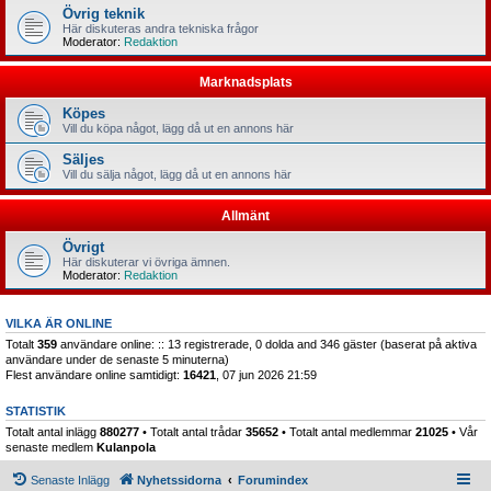
Övrig teknik
Här diskuteras andra tekniska frågor
Moderator:
Redaktion
Marknadsplats
Köpes
Vill du köpa något, lägg då ut en annons här
Säljes
Vill du sälja något, lägg då ut en annons här
Allmänt
Övrigt
Här diskuterar vi övriga ämnen.
Moderator:
Redaktion
VILKA ÄR ONLINE
Totalt
359
användare online: :: 13 registrerade, 0 dolda and 346 gäster (baserat på aktiva
användare under de senaste 5 minuterna)
Flest användare online samtidigt:
16421
, 07 jun 2026 21:59
STATISTIK
Totalt antal inlägg
880277
• Totalt antal trådar
35652
• Totalt antal medlemmar
21025
• Vår
senaste medlem
Kulanpola
Senaste Inlägg
Nyhetssidorna
Forumindex