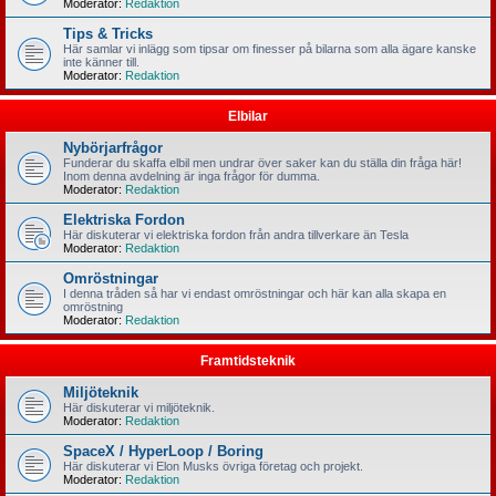
Moderator:
Redaktion
Tips & Tricks
Här samlar vi inlägg som tipsar om finesser på bilarna som alla ägare kanske
inte känner till.
Moderator:
Redaktion
Elbilar
Nybörjarfrågor
Funderar du skaffa elbil men undrar över saker kan du ställa din fråga här!
Inom denna avdelning är inga frågor för dumma.
Moderator:
Redaktion
Elektriska Fordon
Här diskuterar vi elektriska fordon från andra tillverkare än Tesla
Moderator:
Redaktion
Omröstningar
I denna tråden så har vi endast omröstningar och här kan alla skapa en
omröstning
Moderator:
Redaktion
Framtidsteknik
Miljöteknik
Här diskuterar vi miljöteknik.
Moderator:
Redaktion
SpaceX / HyperLoop / Boring
Här diskuterar vi Elon Musks övriga företag och projekt.
Moderator:
Redaktion