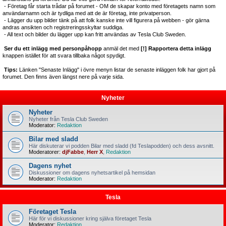
- Företag får starta trådar på forumet - OM de skapar konto med företagets namn som
användarnamn och är tydliga med att de är företag, inte privatperson.
- Lägger du upp bilder tänk på att folk kanske inte vill figurera på webben - gör gärna
andras ansikten och registreringsskyltar suddiga.
- All text och bilder du lägger upp kan fritt användas av Tesla Club Sweden.
Ser du ett inlägg med personpåhopp
anmäl det med
[!] Rapportera detta inlägg
knappen istället för att svara tillbaka något spydigt.
Tips:
Länken "Senaste Inlägg" i övre menyn listar de senaste inläggen folk har gjort på
forumet. Den finns även längst nere på varje sida.
Nyheter
Nyheter
Nyheter från Tesla Club Sweden
Moderator:
Redaktion
Bilar med sladd
Här diskuterar vi podden Bilar med sladd (fd Teslapodden) och dess avsnitt.
Moderatorer:
djFabbe
,
Herr X
,
Redaktion
Dagens nyhet
Diskussioner om dagens nyhetsartikel på hemsidan
Moderator:
Redaktion
Tesla
Företaget Tesla
Här för vi diskussioner kring själva företaget Tesla
Moderator:
Redaktion