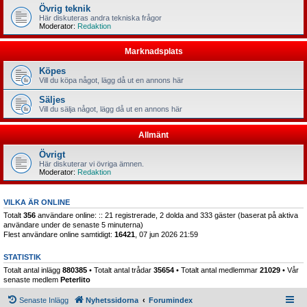
Övrig teknik
Här diskuteras andra tekniska frågor
Moderator:
Redaktion
Marknadsplats
Köpes
Vill du köpa något, lägg då ut en annons här
Säljes
Vill du sälja något, lägg då ut en annons här
Allmänt
Övrigt
Här diskuterar vi övriga ämnen.
Moderator:
Redaktion
VILKA ÄR ONLINE
Totalt
356
användare online: :: 21 registrerade, 2 dolda and 333 gäster (baserat på aktiva
användare under de senaste 5 minuterna)
Flest användare online samtidigt:
16421
, 07 jun 2026 21:59
STATISTIK
Totalt antal inlägg
880385
• Totalt antal trådar
35654
• Totalt antal medlemmar
21029
• Vår
senaste medlem
Peterlito
Senaste Inlägg
Nyhetssidorna
Forumindex