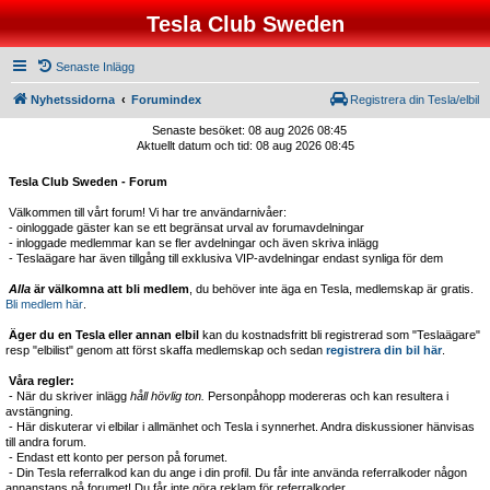
Tesla Club Sweden
Senaste Inlägg
Nyhetssidorna
Forumindex
Registrera din Tesla/elbil
Senaste besöket: 08 aug 2026 08:45
Aktuellt datum och tid: 08 aug 2026 08:45
Tesla Club Sweden - Forum
Välkommen till vårt forum! Vi har tre användarnivåer:
- oinloggade gäster kan se ett begränsat urval av forumavdelningar
- inloggade medlemmar kan se fler avdelningar och även skriva inlägg
- Teslaägare har även tillgång till exklusiva VIP-avdelningar endast synliga för dem
Alla
är välkomna att bli medlem
, du behöver inte äga en Tesla, medlemskap är gratis.
Bli medlem här
.
Äger du en Tesla eller annan elbil
kan du kostnadsfritt bli registrerad som "Teslaägare"
resp "elbilist" genom att först skaffa medlemskap och sedan
registrera din bil här
.
Våra regler:
- När du skriver inlägg
håll hövlig ton.
Personpåhopp modereras och kan resultera i
avstängning.
- Här diskuterar vi elbilar i allmänhet och Tesla i synnerhet. Andra diskussioner hänvisas
till andra forum.
- Endast ett konto per person på forumet.
- Din Tesla referralkod kan du ange i din profil. Du får inte använda referralkoder någon
annanstans på forumet! Du får inte göra reklam för referralkoder.