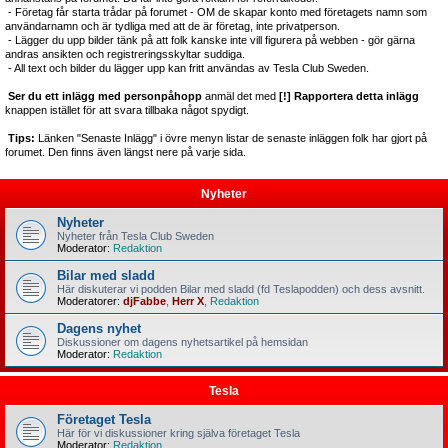
- Företag får starta trådar på forumet - OM de skapar konto med företagets namn som
användarnamn och är tydliga med att de är företag, inte privatperson.
- Lägger du upp bilder tänk på att folk kanske inte vill figurera på webben - gör gärna
andras ansikten och registreringsskyltar suddiga.
- All text och bilder du lägger upp kan fritt användas av Tesla Club Sweden.
Ser du ett inlägg med personpåhopp
anmäl det med
[!] Rapportera detta inlägg
knappen istället för att svara tillbaka något spydigt.
Tips:
Länken "Senaste Inlägg" i övre menyn listar de senaste inläggen folk har gjort på
forumet. Den finns även längst nere på varje sida.
Nyheter
Nyheter
Nyheter från Tesla Club Sweden
Moderator:
Redaktion
Bilar med sladd
Här diskuterar vi podden Bilar med sladd (fd Teslapodden) och dess avsnitt.
Moderatorer:
djFabbe
,
Herr X
,
Redaktion
Dagens nyhet
Diskussioner om dagens nyhetsartikel på hemsidan
Moderator:
Redaktion
Tesla
Företaget Tesla
Här för vi diskussioner kring själva företaget Tesla
Moderator:
Redaktion