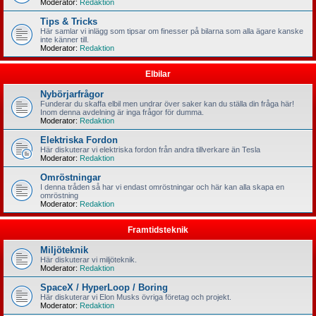
Moderator:
Redaktion
Tips & Tricks
Här samlar vi inlägg som tipsar om finesser på bilarna som alla ägare kanske
inte känner till.
Moderator:
Redaktion
Elbilar
Nybörjarfrågor
Funderar du skaffa elbil men undrar över saker kan du ställa din fråga här!
Inom denna avdelning är inga frågor för dumma.
Moderator:
Redaktion
Elektriska Fordon
Här diskuterar vi elektriska fordon från andra tillverkare än Tesla
Moderator:
Redaktion
Omröstningar
I denna tråden så har vi endast omröstningar och här kan alla skapa en
omröstning
Moderator:
Redaktion
Framtidsteknik
Miljöteknik
Här diskuterar vi miljöteknik.
Moderator:
Redaktion
SpaceX / HyperLoop / Boring
Här diskuterar vi Elon Musks övriga företag och projekt.
Moderator:
Redaktion