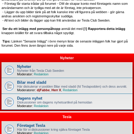
- Företag får starta trådar på forumet - OM de skapar konto med företagets namn som
användarnamn och är tydliga med att de är företag, inte privatperson.
- Lägger du upp bilder tänk på att folk kanske inte vill figurera på webben - gör gärna
andras ansikten och registreringsskyltar suddiga.
- All text och bilder du lägger upp kan fritt användas av Tesla Club Sweden.
Ser du ett inlägg med personpåhopp
anmäl det med
[!] Rapportera detta inlägg
knappen istället för att svara tillbaka något spydigt.
Tips:
Länken "Senaste Inlägg" i övre menyn listar de senaste inläggen folk har gjort på
forumet. Den finns även längst nere på varje sida.
Nyheter
Nyheter
Nyheter från Tesla Club Sweden
Moderator:
Redaktion
Bilar med sladd
Här diskuterar vi podden Bilar med sladd (fd Teslapodden) och dess avsnitt.
Moderatorer:
djFabbe
,
Herr X
,
Redaktion
Dagens nyhet
Diskussioner om dagens nyhetsartikel på hemsidan
Moderator:
Redaktion
Tesla
Företaget Tesla
Här för vi diskussioner kring själva företaget Tesla
Moderator:
Redaktion