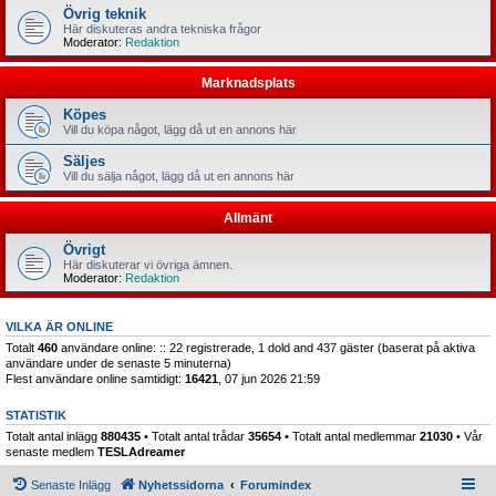
Övrig teknik
Här diskuteras andra tekniska frågor
Moderator:
Redaktion
Marknadsplats
Köpes
Vill du köpa något, lägg då ut en annons här
Säljes
Vill du sälja något, lägg då ut en annons här
Allmänt
Övrigt
Här diskuterar vi övriga ämnen.
Moderator:
Redaktion
VILKA ÄR ONLINE
Totalt
460
användare online: :: 22 registrerade, 1 dold and 437 gäster (baserat på aktiva
användare under de senaste 5 minuterna)
Flest användare online samtidigt:
16421
, 07 jun 2026 21:59
STATISTIK
Totalt antal inlägg
880435
• Totalt antal trådar
35654
• Totalt antal medlemmar
21030
• Vår
senaste medlem
TESLAdreamer
Senaste Inlägg
Nyhetssidorna
Forumindex