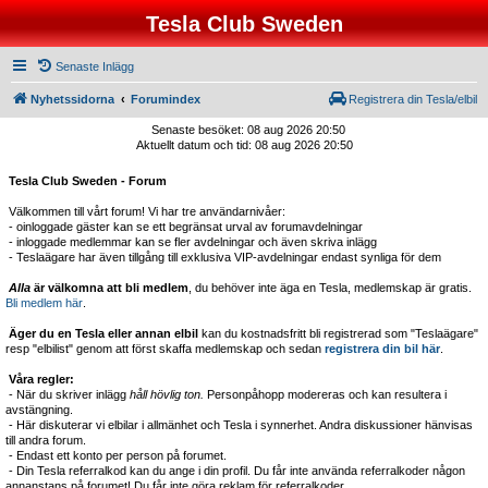
Tesla Club Sweden
Senaste Inlägg
Nyhetssidorna
Forumindex
Registrera din Tesla/elbil
Senaste besöket: 08 aug 2026 20:50
Aktuellt datum och tid: 08 aug 2026 20:50
Tesla Club Sweden - Forum
Välkommen till vårt forum! Vi har tre användarnivåer:
- oinloggade gäster kan se ett begränsat urval av forumavdelningar
- inloggade medlemmar kan se fler avdelningar och även skriva inlägg
- Teslaägare har även tillgång till exklusiva VIP-avdelningar endast synliga för dem
Alla
är välkomna att bli medlem
, du behöver inte äga en Tesla, medlemskap är gratis.
Bli medlem här
.
Äger du en Tesla eller annan elbil
kan du kostnadsfritt bli registrerad som "Teslaägare"
resp "elbilist" genom att först skaffa medlemskap och sedan
registrera din bil här
.
Våra regler:
- När du skriver inlägg
håll hövlig ton.
Personpåhopp modereras och kan resultera i
avstängning.
- Här diskuterar vi elbilar i allmänhet och Tesla i synnerhet. Andra diskussioner hänvisas
till andra forum.
- Endast ett konto per person på forumet.
- Din Tesla referralkod kan du ange i din profil. Du får inte använda referralkoder någon
annanstans på forumet! Du får inte göra reklam för referralkoder.