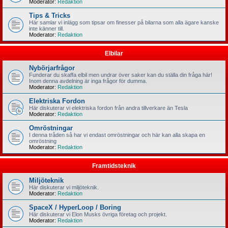
Moderator:
Redaktion
Tips & Tricks
Här samlar vi inlägg som tipsar om finesser på bilarna som alla ägare kanske
inte känner till.
Moderator:
Redaktion
Elbilar
Nybörjarfrågor
Funderar du skaffa elbil men undrar över saker kan du ställa din fråga här!
Inom denna avdelning är inga frågor för dumma.
Moderator:
Redaktion
Elektriska Fordon
Här diskuterar vi elektriska fordon från andra tillverkare än Tesla
Moderator:
Redaktion
Omröstningar
I denna tråden så har vi endast omröstningar och här kan alla skapa en
omröstning
Moderator:
Redaktion
Framtidsteknik
Miljöteknik
Här diskuterar vi miljöteknik.
Moderator:
Redaktion
SpaceX / HyperLoop / Boring
Här diskuterar vi Elon Musks övriga företag och projekt.
Moderator:
Redaktion