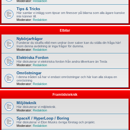
Moderator:
Redaktion
Tips & Tricks
Här samlar vi inlägg som tipsar om finesser på bilarna som alla ägare kanske
inte känner till.
Moderator:
Redaktion
Elbilar
Nybörjarfrågor
Funderar du skaffa elbil men undrar över saker kan du ställa din fråga här!
Inom denna avdelning är inga frågor för dumma.
Moderator:
Redaktion
Elektriska Fordon
Här diskuterar vi elektriska fordon från andra tillverkare än Tesla
Moderator:
Redaktion
Omröstningar
I denna tråden så har vi endast omröstningar och här kan alla skapa en
omröstning
Moderator:
Redaktion
Framtidsteknik
Miljöteknik
Här diskuterar vi miljöteknik.
Moderator:
Redaktion
SpaceX / HyperLoop / Boring
Här diskuterar vi Elon Musks övriga företag och projekt.
Moderator:
Redaktion