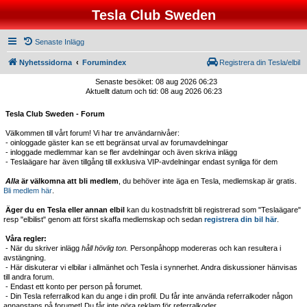
Tesla Club Sweden
Senaste Inlägg
Nyhetssidorna
Forumindex
Registrera din Tesla/elbil
Senaste besöket: 08 aug 2026 06:23
Aktuellt datum och tid: 08 aug 2026 06:23
Tesla Club Sweden - Forum
Välkommen till vårt forum! Vi har tre användarnivåer:
- oinloggade gäster kan se ett begränsat urval av forumavdelningar
- inloggade medlemmar kan se fler avdelningar och även skriva inlägg
- Teslaägare har även tillgång till exklusiva VIP-avdelningar endast synliga för dem
Alla
är välkomna att bli medlem
, du behöver inte äga en Tesla, medlemskap är gratis.
Bli medlem här
.
Äger du en Tesla eller annan elbil
kan du kostnadsfritt bli registrerad som "Teslaägare"
resp "elbilist" genom att först skaffa medlemskap och sedan
registrera din bil här
.
Våra regler:
- När du skriver inlägg
håll hövlig ton.
Personpåhopp modereras och kan resultera i
avstängning.
- Här diskuterar vi elbilar i allmänhet och Tesla i synnerhet. Andra diskussioner hänvisas
till andra forum.
- Endast ett konto per person på forumet.
- Din Tesla referralkod kan du ange i din profil. Du får inte använda referralkoder någon
annanstans på forumet! Du får inte göra reklam för referralkoder.