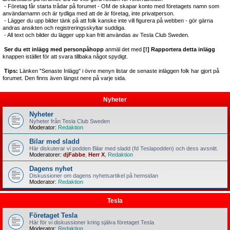
- Företag får starta trådar på forumet - OM de skapar konto med företagets namn som
användarnamn och är tydliga med att de är företag, inte privatperson.
- Lägger du upp bilder tänk på att folk kanske inte vill figurera på webben - gör gärna
andras ansikten och registreringsskyltar suddiga.
- All text och bilder du lägger upp kan fritt användas av Tesla Club Sweden.
Ser du ett inlägg med personpåhopp
anmäl det med
[!] Rapportera detta inlägg
knappen istället för att svara tillbaka något spydigt.
Tips:
Länken "Senaste Inlägg" i övre menyn listar de senaste inläggen folk har gjort på
forumet. Den finns även längst nere på varje sida.
Nyheter
Nyheter
Nyheter från Tesla Club Sweden
Moderator:
Redaktion
Bilar med sladd
Här diskuterar vi podden Bilar med sladd (fd Teslapodden) och dess avsnitt.
Moderatorer:
djFabbe
,
Herr X
,
Redaktion
Dagens nyhet
Diskussioner om dagens nyhetsartikel på hemsidan
Moderator:
Redaktion
Tesla
Företaget Tesla
Här för vi diskussioner kring själva företaget Tesla
Moderator:
Redaktion