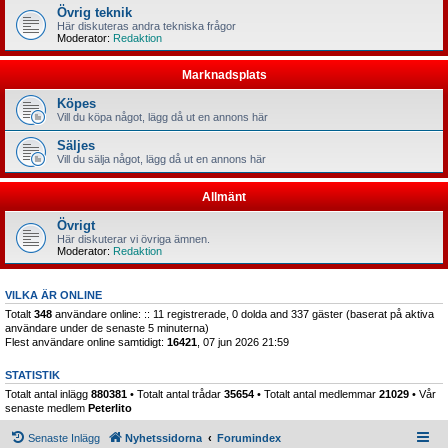
Övrig teknik
Här diskuteras andra tekniska frågor
Moderator:
Redaktion
Marknadsplats
Köpes
Vill du köpa något, lägg då ut en annons här
Säljes
Vill du sälja något, lägg då ut en annons här
Allmänt
Övrigt
Här diskuterar vi övriga ämnen.
Moderator:
Redaktion
VILKA ÄR ONLINE
Totalt
348
användare online: :: 11 registrerade, 0 dolda and 337 gäster (baserat på aktiva
användare under de senaste 5 minuterna)
Flest användare online samtidigt:
16421
, 07 jun 2026 21:59
STATISTIK
Totalt antal inlägg
880381
• Totalt antal trådar
35654
• Totalt antal medlemmar
21029
• Vår
senaste medlem
Peterlito
Senaste Inlägg
Nyhetssidorna
Forumindex