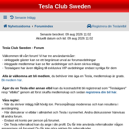
Tesla Club Sweden
Senaste Inlägg
Nyhetssidorna
Forumindex
Registrera din Tesla/elbil
Senaste besöket: 09 aug 2026 11:02
Aktuellt datum och tid: 09 aug 2026 11:02
Tesla Club Sweden - Forum
Välkommen till vårt forum! Vi har tre användarnivåer:
- oinloggade gäster kan se ett begränsat urval av forumavdelningar
- inloggade medlemmar kan se fler avdelningar och även skriva inlägg
- Teslaägare har även tillgång till exklusiva VIP-avdelningar endast synliga för dem
Alla
är välkomna att bli medlem
, du behöver inte äga en Tesla, medlemskap är gratis.
Bli medlem här
.
Äger du en Tesla eller annan elbil
kan du kostnadsfritt bli registrerad som "Teslaägare"
resp "elbilist" genom att först skaffa medlemskap och sedan
registrera din bil här
.
Våra regler:
- När du skriver inlägg
håll hövlig ton.
Personpåhopp modereras och kan resultera i
avstängning.
- Här diskuterar vi elbilar i allmänhet och Tesla i synnerhet. Andra diskussioner hänvisas
till andra forum.
- Endast ett konto per person på forumet.
- Din Tesla referralkod kan du ange i din profil. Du får inte använda referralkoder någon
annanstans på forumet! Du får inte göra reklam för referralkoder.