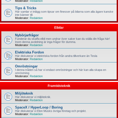
Moderator:
Redaktion
Tips & Tricks
Här samlar vi inlägg som tipsar om finesser på bilarna som alla ägare kanske
inte känner till.
Moderator:
Redaktion
Elbilar
Nybörjarfrågor
Funderar du skaffa elbil men undrar över saker kan du ställa din fråga här!
Inom denna avdelning är inga frågor för dumma.
Moderator:
Redaktion
Elektriska Fordon
Här diskuterar vi elektriska fordon från andra tillverkare än Tesla
Moderator:
Redaktion
Omröstningar
I denna tråden så har vi endast omröstningar och här kan alla skapa en
omröstning
Moderator:
Redaktion
Framtidsteknik
Miljöteknik
Här diskuterar vi miljöteknik.
Moderator:
Redaktion
SpaceX / HyperLoop / Boring
Här diskuterar vi Elon Musks övriga företag och projekt.
Moderator:
Redaktion