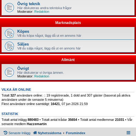
Övrig teknik
Här diskuteras andra tekniska frågor
Moderator:
Redaktion
Marknadsplats
Köpes
Vill du köpa något, lägg då ut en annons här
Säljes
Vill du sälja något, lägg då ut en annons här
Allmänt
Övrigt
Här diskuterar vi övriga ämnen.
Moderator:
Redaktion
VILKA ÄR ONLINE
Totalt
327
användare online: :: 19 registrerade, 1 dold and 307 gäster (baserat på aktiva
användare under de senaste 5 minuterna)
Flest användare online samtidigt:
16421
, 07 jun 2026 21:59
STATISTIK
Totalt antal inlägg
880483
• Totalt antal trådar
35654
• Totalt antal medlemmar
21031
• Vår
senaste medlem
Hazzemartin
Senaste Inlägg
Nyhetssidorna
Forumindex