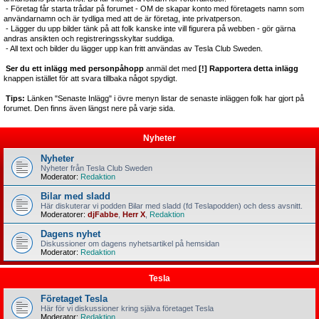
- Företag får starta trådar på forumet - OM de skapar konto med företagets namn som
användarnamn och är tydliga med att de är företag, inte privatperson.
- Lägger du upp bilder tänk på att folk kanske inte vill figurera på webben - gör gärna
andras ansikten och registreringsskyltar suddiga.
- All text och bilder du lägger upp kan fritt användas av Tesla Club Sweden.
Ser du ett inlägg med personpåhopp
anmäl det med
[!] Rapportera detta inlägg
knappen istället för att svara tillbaka något spydigt.
Tips:
Länken "Senaste Inlägg" i övre menyn listar de senaste inläggen folk har gjort på
forumet. Den finns även längst nere på varje sida.
Nyheter
Nyheter
Nyheter från Tesla Club Sweden
Moderator:
Redaktion
Bilar med sladd
Här diskuterar vi podden Bilar med sladd (fd Teslapodden) och dess avsnitt.
Moderatorer:
djFabbe
,
Herr X
,
Redaktion
Dagens nyhet
Diskussioner om dagens nyhetsartikel på hemsidan
Moderator:
Redaktion
Tesla
Företaget Tesla
Här för vi diskussioner kring själva företaget Tesla
Moderator:
Redaktion