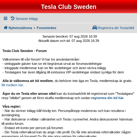
Tesla Club Sweden
Senaste Inlägg
Nyhetssidorna
Forumindex
Registrera din Tesla/elbil
Senaste besöket: 07 aug 2026 16:39
Aktuellt datum och tid: 07 aug 2026 16:39
Tesla Club Sweden - Forum
Välkommen till vårt forum! Vi har tre användarnivåer:
- oinloggade gäster kan se ett begränsat urval av forumavdelningar
- inloggade medlemmar kan se fler avdelningar och även skriva inlägg
- Teslaägare har även tillgång till exklusiva VIP-avdelningar endast synliga för dem
Alla
är välkomna att bli medlem
, du behöver inte äga en Tesla, medlemskap är gratis.
Bli medlem här
.
Äger du en Tesla eller annan elbil
kan du kostnadsfritt bli registrerad som "Teslaägare"
resp "elbilist" genom att först skaffa medlemskap och sedan
registrera din bil här
.
Våra regler:
- När du skriver inlägg
håll hövlig ton.
Personpåhopp modereras och kan resultera i
avstängning.
- Här diskuterar vi elbilar i allmänhet och Tesla i synnerhet. Andra diskussioner hänvisas
till andra forum.
- Endast ett konto per person på forumet.
- Din Tesla referralkod kan du ange i din profil. Du får inte använda referralkoder någon
annanstans på forumet! Du får inte göra reklam för referralkoder.