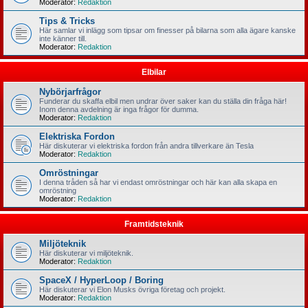
Moderator:
Redaktion
Tips & Tricks
Här samlar vi inlägg som tipsar om finesser på bilarna som alla ägare kanske
inte känner till.
Moderator:
Redaktion
Elbilar
Nybörjarfrågor
Funderar du skaffa elbil men undrar över saker kan du ställa din fråga här!
Inom denna avdelning är inga frågor för dumma.
Moderator:
Redaktion
Elektriska Fordon
Här diskuterar vi elektriska fordon från andra tillverkare än Tesla
Moderator:
Redaktion
Omröstningar
I denna tråden så har vi endast omröstningar och här kan alla skapa en
omröstning
Moderator:
Redaktion
Framtidsteknik
Miljöteknik
Här diskuterar vi miljöteknik.
Moderator:
Redaktion
SpaceX / HyperLoop / Boring
Här diskuterar vi Elon Musks övriga företag och projekt.
Moderator:
Redaktion