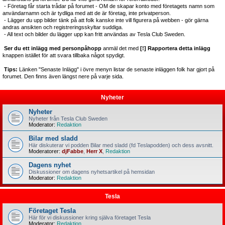
- Företag får starta trådar på forumet - OM de skapar konto med företagets namn som
användarnamn och är tydliga med att de är företag, inte privatperson.
- Lägger du upp bilder tänk på att folk kanske inte vill figurera på webben - gör gärna
andras ansikten och registreringsskyltar suddiga.
- All text och bilder du lägger upp kan fritt användas av Tesla Club Sweden.
Ser du ett inlägg med personpåhopp
anmäl det med
[!] Rapportera detta inlägg
knappen istället för att svara tillbaka något spydigt.
Tips:
Länken "Senaste Inlägg" i övre menyn listar de senaste inläggen folk har gjort på
forumet. Den finns även längst nere på varje sida.
Nyheter
Nyheter
Nyheter från Tesla Club Sweden
Moderator:
Redaktion
Bilar med sladd
Här diskuterar vi podden Bilar med sladd (fd Teslapodden) och dess avsnitt.
Moderatorer:
djFabbe
,
Herr X
,
Redaktion
Dagens nyhet
Diskussioner om dagens nyhetsartikel på hemsidan
Moderator:
Redaktion
Tesla
Företaget Tesla
Här för vi diskussioner kring själva företaget Tesla
Moderator:
Redaktion