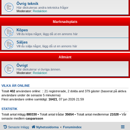
Övrig teknik
Här diskuteras andra tekniska frågor
Moderator:
Redaktion
Marknadsplats
Köpes
Vill du köpa något, lägg då ut en annons här
Säljes
Vill du sälja något, lägg då ut en annons här
Allmänt
Övrigt
Här diskuterar vi övriga ämnen.
Moderator:
Redaktion
VILKA ÄR ONLINE
Totalt
402
användare online: :: 21 registrerade, 2 dolda and 379 gäster (baserat på aktiva
användare under de senaste 5 minuterna)
Flest användare online samtidigt:
16421
, 07 jun 2026 21:59
STATISTIK
Totalt antal inlägg
880330
• Totalt antal trådar
35654
• Totalt antal medlemmar
21028
• Vår
senaste medlem
casparsson
Senaste Inlägg
Nyhetssidorna
Forumindex