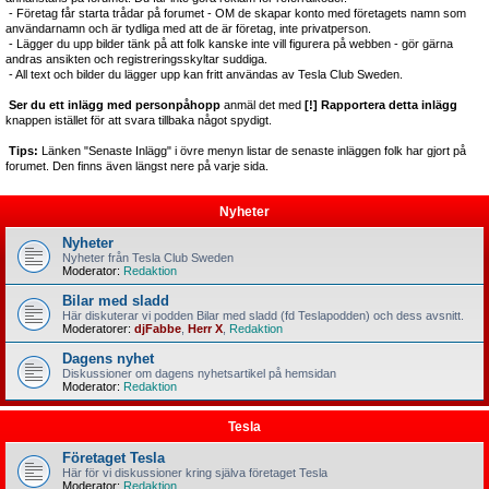
- Företag får starta trådar på forumet - OM de skapar konto med företagets namn som
användarnamn och är tydliga med att de är företag, inte privatperson.
- Lägger du upp bilder tänk på att folk kanske inte vill figurera på webben - gör gärna
andras ansikten och registreringsskyltar suddiga.
- All text och bilder du lägger upp kan fritt användas av Tesla Club Sweden.
Ser du ett inlägg med personpåhopp
anmäl det med
[!] Rapportera detta inlägg
knappen istället för att svara tillbaka något spydigt.
Tips:
Länken "Senaste Inlägg" i övre menyn listar de senaste inläggen folk har gjort på
forumet. Den finns även längst nere på varje sida.
Nyheter
Nyheter
Nyheter från Tesla Club Sweden
Moderator:
Redaktion
Bilar med sladd
Här diskuterar vi podden Bilar med sladd (fd Teslapodden) och dess avsnitt.
Moderatorer:
djFabbe
,
Herr X
,
Redaktion
Dagens nyhet
Diskussioner om dagens nyhetsartikel på hemsidan
Moderator:
Redaktion
Tesla
Företaget Tesla
Här för vi diskussioner kring själva företaget Tesla
Moderator:
Redaktion