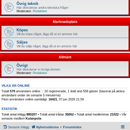
Övrig teknik
Här diskuteras andra tekniska frågor
Moderator:
Redaktion
Marknadsplats
Köpes
Vill du köpa något, lägg då ut en annons här
Säljes
Vill du sälja något, lägg då ut en annons här
Allmänt
Övrigt
Här diskuterar vi övriga ämnen.
Moderator:
Redaktion
VILKA ÄR ONLINE
Totalt
579
användare online: :: 20 registrerade, 1 dold and 558 gäster (baserat på aktiva
användare under de senaste 5 minuterna)
Flest användare online samtidigt:
16421
, 07 jun 2026 21:59
STATISTIK
Totalt antal inlägg
880207
• Totalt antal trådar
35652
• Totalt antal medlemmar
21022
• Vår
senaste medlem
Kulanpola
Senaste Inlägg
Nyhetssidorna
Forumindex