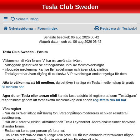
Tesla Club Sweden
Senaste Inlägg
Nyhetssidorna
Forumindex
Registrera din Tesla/elbil
Senaste besöket: 06 aug 2026 06:42
Aktuellt datum och tid: 06 aug 2026 06:42
Tesla Club Sweden - Forum
Välkommen till vårt forum! Vi har tre användarnivåer:
- oinloggade gäster kan se ett begränsat urval av forumavdelningar
- inloggade medlemmar kan se fler avdelningar och även skriva inlägg
- Teslaägare har även tillgång till exklusiva VIP-avdelningar endast synliga för dem
Alla
är välkomna att bli medlem
, du behöver inte äga en Tesla, medlemskap är gratis.
Bli medlem här
.
Äger du en Tesla eller annan elbil
kan du kostnadsfritt bli registrerad som "Teslaägare"
resp "elbilist" genom att först skaffa medlemskap och sedan
registrera din bil här
.
Våra regler:
- När du skriver inlägg
håll hövlig ton.
Personpåhopp modereras och kan resultera i
avstängning.
- Här diskuterar vi elbilar i allmänhet och Tesla i synnerhet. Andra diskussioner hänvisas
till andra forum.
- Endast ett konto per person på forumet.
- Din Tesla referralkod kan du ange i din profil. Du får inte använda referralkoder någon
annanstans på forumet! Du får inte göra reklam för referralkoder.