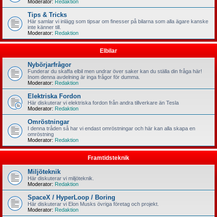
Moderator:
Redaktion
Tips & Tricks
Här samlar vi inlägg som tipsar om finesser på bilarna som alla ägare kanske
inte känner till.
Moderator:
Redaktion
Elbilar
Nybörjarfrågor
Funderar du skaffa elbil men undrar över saker kan du ställa din fråga här!
Inom denna avdelning är inga frågor för dumma.
Moderator:
Redaktion
Elektriska Fordon
Här diskuterar vi elektriska fordon från andra tillverkare än Tesla
Moderator:
Redaktion
Omröstningar
I denna tråden så har vi endast omröstningar och här kan alla skapa en
omröstning
Moderator:
Redaktion
Framtidsteknik
Miljöteknik
Här diskuterar vi miljöteknik.
Moderator:
Redaktion
SpaceX / HyperLoop / Boring
Här diskuterar vi Elon Musks övriga företag och projekt.
Moderator:
Redaktion