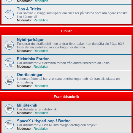
Moderator:
Redaktion
Tips & Tricks
Här samlar vi inlägg som tipsar om finesser på bilarna som alla ägare kanske
inte känner till.
Moderator:
Redaktion
Elbilar
Nybörjarfrågor
Funderar du skaffa elbil men undrar över saker kan du ställa din fråga här!
Inom denna avdelning är inga frågor för dumma.
Moderator:
Redaktion
Elektriska Fordon
Här diskuterar vi elektriska fordon från andra tillverkare än Tesla
Moderator:
Redaktion
Omröstningar
I denna tråden så har vi endast omröstningar och här kan alla skapa en
omröstning
Moderator:
Redaktion
Framtidsteknik
Miljöteknik
Här diskuterar vi miljöteknik.
Moderator:
Redaktion
SpaceX / HyperLoop / Boring
Här diskuterar vi Elon Musks övriga företag och projekt.
Moderator:
Redaktion