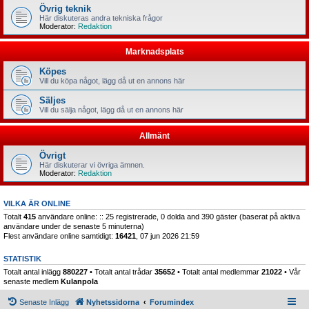
Övrig teknik
Här diskuteras andra tekniska frågor
Moderator:
Redaktion
Marknadsplats
Köpes
Vill du köpa något, lägg då ut en annons här
Säljes
Vill du sälja något, lägg då ut en annons här
Allmänt
Övrigt
Här diskuterar vi övriga ämnen.
Moderator:
Redaktion
VILKA ÄR ONLINE
Totalt
415
användare online: :: 25 registrerade, 0 dolda and 390 gäster (baserat på aktiva
användare under de senaste 5 minuterna)
Flest användare online samtidigt:
16421
, 07 jun 2026 21:59
STATISTIK
Totalt antal inlägg
880227
• Totalt antal trådar
35652
• Totalt antal medlemmar
21022
• Vår
senaste medlem
Kulanpola
Senaste Inlägg
Nyhetssidorna
Forumindex