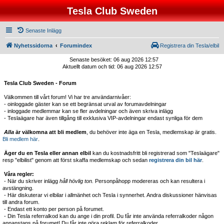
Tesla Club Sweden
Senaste Inlägg
Nyhetssidorna
Forumindex
Registrera din Tesla/elbil
Senaste besöket: 06 aug 2026 12:57
Aktuellt datum och tid: 06 aug 2026 12:57
Tesla Club Sweden - Forum
Välkommen till vårt forum! Vi har tre användarnivåer:
- oinloggade gäster kan se ett begränsat urval av forumavdelningar
- inloggade medlemmar kan se fler avdelningar och även skriva inlägg
- Teslaägare har även tillgång till exklusiva VIP-avdelningar endast synliga för dem
Alla
är välkomna att bli medlem
, du behöver inte äga en Tesla, medlemskap är gratis.
Bli medlem här
.
Äger du en Tesla eller annan elbil
kan du kostnadsfritt bli registrerad som "Teslaägare"
resp "elbilist" genom att först skaffa medlemskap och sedan
registrera din bil här
.
Våra regler:
- När du skriver inlägg
håll hövlig ton.
Personpåhopp modereras och kan resultera i
avstängning.
- Här diskuterar vi elbilar i allmänhet och Tesla i synnerhet. Andra diskussioner hänvisas
till andra forum.
- Endast ett konto per person på forumet.
- Din Tesla referralkod kan du ange i din profil. Du får inte använda referralkoder någon
annanstans på forumet! Du får inte göra reklam för referralkoder.