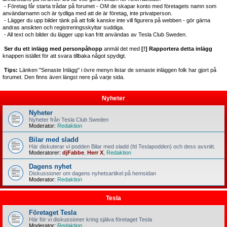
- Företag får starta trådar på forumet - OM de skapar konto med företagets namn som
användarnamn och är tydliga med att de är företag, inte privatperson.
- Lägger du upp bilder tänk på att folk kanske inte vill figurera på webben - gör gärna
andras ansikten och registreringsskyltar suddiga.
- All text och bilder du lägger upp kan fritt användas av Tesla Club Sweden.
Ser du ett inlägg med personpåhopp
anmäl det med
[!] Rapportera detta inlägg
knappen istället för att svara tillbaka något spydigt.
Tips:
Länken "Senaste Inlägg" i övre menyn listar de senaste inläggen folk har gjort på
forumet. Den finns även längst nere på varje sida.
Nyheter
Nyheter
Nyheter från Tesla Club Sweden
Moderator:
Redaktion
Bilar med sladd
Här diskuterar vi podden Bilar med sladd (fd Teslapodden) och dess avsnitt.
Moderatorer:
djFabbe
,
Herr X
,
Redaktion
Dagens nyhet
Diskussioner om dagens nyhetsartikel på hemsidan
Moderator:
Redaktion
Tesla
Företaget Tesla
Här för vi diskussioner kring själva företaget Tesla
Moderator:
Redaktion