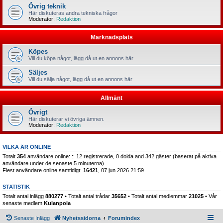
Övrig teknik
Här diskuteras andra tekniska frågor
Moderator:
Redaktion
Marknadsplats
Köpes
Vill du köpa något, lägg då ut en annons här
Säljes
Vill du sälja något, lägg då ut en annons här
Allmänt
Övrigt
Här diskuterar vi övriga ämnen.
Moderator:
Redaktion
VILKA ÄR ONLINE
Totalt
354
användare online: :: 12 registrerade, 0 dolda and 342 gäster (baserat på aktiva
användare under de senaste 5 minuterna)
Flest användare online samtidigt:
16421
, 07 jun 2026 21:59
STATISTIK
Totalt antal inlägg
880277
• Totalt antal trådar
35652
• Totalt antal medlemmar
21025
• Vår
senaste medlem
Kulanpola
Senaste Inlägg
Nyhetssidorna
Forumindex