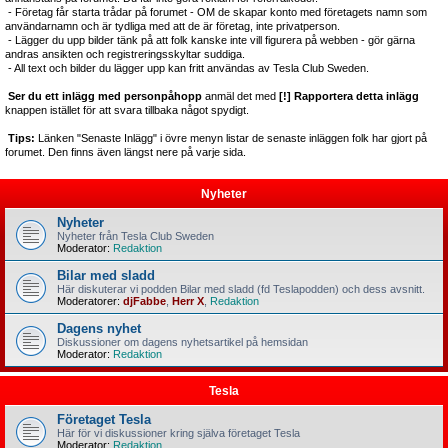
- Företag får starta trådar på forumet - OM de skapar konto med företagets namn som
användarnamn och är tydliga med att de är företag, inte privatperson.
- Lägger du upp bilder tänk på att folk kanske inte vill figurera på webben - gör gärna
andras ansikten och registreringsskyltar suddiga.
- All text och bilder du lägger upp kan fritt användas av Tesla Club Sweden.
Ser du ett inlägg med personpåhopp
anmäl det med
[!] Rapportera detta inlägg
knappen istället för att svara tillbaka något spydigt.
Tips:
Länken "Senaste Inlägg" i övre menyn listar de senaste inläggen folk har gjort på
forumet. Den finns även längst nere på varje sida.
Nyheter
Nyheter
Nyheter från Tesla Club Sweden
Moderator:
Redaktion
Bilar med sladd
Här diskuterar vi podden Bilar med sladd (fd Teslapodden) och dess avsnitt.
Moderatorer:
djFabbe
,
Herr X
,
Redaktion
Dagens nyhet
Diskussioner om dagens nyhetsartikel på hemsidan
Moderator:
Redaktion
Tesla
Företaget Tesla
Här för vi diskussioner kring själva företaget Tesla
Moderator:
Redaktion