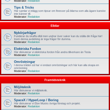
Moderator:
Redaktion
Tips & Tricks
Här samlar vi inlägg som tipsar om finesser på bilarna som alla ägare kanske
inte känner till.
Moderator:
Redaktion
Elbilar
Nybörjarfrågor
Funderar du skaffa elbil men undrar över saker kan du ställa din fråga här!
Inom denna avdelning är inga frågor för dumma.
Moderator:
Redaktion
Elektriska Fordon
Här diskuterar vi elektriska fordon från andra tillverkare än Tesla
Moderator:
Redaktion
Omröstningar
I denna tråden så har vi endast omröstningar och här kan alla skapa en
omröstning
Moderator:
Redaktion
Framtidsteknik
Miljöteknik
Här diskuterar vi miljöteknik.
Moderator:
Redaktion
SpaceX / HyperLoop / Boring
Här diskuterar vi Elon Musks övriga företag och projekt.
Moderator:
Redaktion