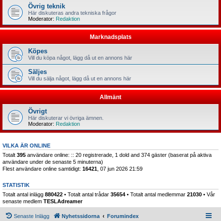
Övrig teknik
Här diskuteras andra tekniska frågor
Moderator:
Redaktion
Marknadsplats
Köpes
Vill du köpa något, lägg då ut en annons här
Säljes
Vill du sälja något, lägg då ut en annons här
Allmänt
Övrigt
Här diskuterar vi övriga ämnen.
Moderator:
Redaktion
VILKA ÄR ONLINE
Totalt
395
användare online: :: 20 registrerade, 1 dold and 374 gäster (baserat på aktiva
användare under de senaste 5 minuterna)
Flest användare online samtidigt:
16421
, 07 jun 2026 21:59
STATISTIK
Totalt antal inlägg
880422
• Totalt antal trådar
35654
• Totalt antal medlemmar
21030
• Vår
senaste medlem
TESLAdreamer
Senaste Inlägg
Nyhetssidorna
Forumindex