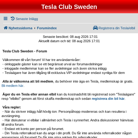
Tesla Club Sweden
Senaste Inlägg
Nyhetssidorna
Forumindex
Registrera din Tesla/elbil
Senaste besöket: 08 aug 2026 17:01
Aktuellt datum och tid: 08 aug 2026 17:01
Tesla Club Sweden - Forum
Välkommen till vårt forum! Vi har tre användarnivåer:
- oinloggade gäster kan se ett begränsat urval av forumavdelningar
- inloggade medlemmar kan se fler avdelningar och även skriva inlägg
- Teslaägare har även tillgång till exklusiva VIP-avdelningar endast synliga för dem
Alla
är välkomna att bli medlem
, du behöver inte äga en Tesla, medlemskap är gratis.
Bli medlem här
.
Äger du en Tesla eller annan elbil
kan du kostnadsfritt bli registrerad som "Teslaägare"
resp "elbilist" genom att först skaffa medlemskap och sedan
registrera din bil här
.
Våra regler:
- När du skriver inlägg
håll hövlig ton.
Personpåhopp modereras och kan resultera i
avstängning.
- Här diskuterar vi elbilar i allmänhet och Tesla i synnerhet. Andra diskussioner hänvisas
till andra forum.
- Endast ett konto per person på forumet.
- Din Tesla referralkod kan du ange i din profil. Du får inte använda referralkoder någon
annanstans på forumet! Du får inte göra reklam för referralkoder.