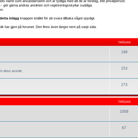
gets namn som användarnamn och är tydliga med att de är företag, inte privatperson.
en - gör gärna andras ansikten och registreringsskyltar suddiga.
en.
detta inlägg
knappen istället för att svara tillbaka något spydigt.
lk har gjort på forumet. Den finns även längst nere på varje sida.
TRÅDAR
198
153
h dess avsnitt.
273
TRÅDAR
1058
67