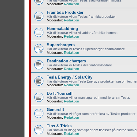
Här diskuterar vi om Teslas självkörande minibuss
Moderator:
Redaktion
Framtida Produkter
Här diskuterar vi om Teslas framtida produkter
Moderator:
Redaktion
Hemmaladdning
Här diskuterar vi hur vi laddar våra bilar hemma.
Moderator:
Redaktion
Superchargers
Här diskuterar vi Teslas Supercharger snabbladdare.
Moderator:
Redaktion
Destination chargers
Här diskuterar vi Teslas destinationsladdare
Moderator:
Redaktion
Tesla Energy / SolarCity
Här diskuterar vi om Tesla Energys produkter, såsom tex hem
Moderator:
Redaktion
Do It Yourself
Här diskuterar vi hur man lagar och modifierar sin Tesla.
Moderator:
Redaktion
Generellt
Här diskuterar vi frågor som berör flera av Teslas produkter.
Moderator:
Redaktion
Tips & Tricks
Här samlar vi inlägg som tipsar om finesser på bilarna som all
Moderator:
Redaktion