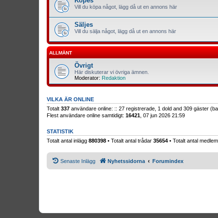
Köpes
Vill du köpa något, lägg då ut en annons här
Säljes
Vill du sälja något, lägg då ut en annons här
ALLMÄNT
Övrigt
Här diskuterar vi övriga ämnen.
Moderator:
Redaktion
VILKA ÄR ONLINE
Totalt
337
användare online: :: 27 registrerade, 1 dold and 309 gäster (
Flest användare online samtidigt:
16421
, 07 jun 2026 21:59
STATISTIK
Totalt antal inlägg
880398
• Totalt antal trådar
35654
• Totalt antal medl
Senaste Inlägg
Nyhetssidorna
Forumindex