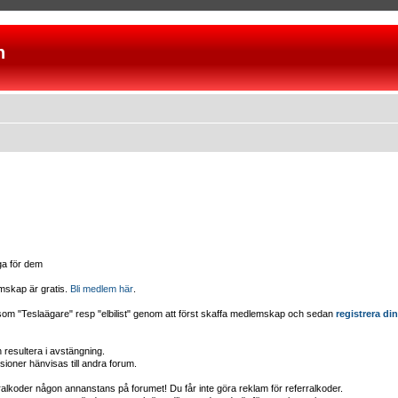
n
iga för dem
mskap är gratis.
Bli medlem här
.
d som "Teslaägare" resp "elbilist" genom att först skaffa medlemskap och sedan
registrera din
esultera i avstängning.
sioner hänvisas till andra forum.
erralkoder någon annanstans på forumet! Du får inte göra reklam för referralkoder.