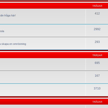
TRÅDAR
412
din fråga här!
2992
esla
293
la skapa en omröstning
TRÅDAR
695
167
3710
TRÅDAR