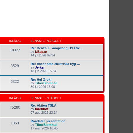
INLÄGG
SENASTE INLÄGGET
Re: Denza Z, Yangwang U9 Xtre…
18327
av
M3apan
14 jul 2026 09:34
Re: Autonoma elektriska flyg …
3529
av
Jerker
18 jun 2026 15:34
Re: Hej Grok!
6322
av
TiborBlomhall
30 jul 2026 15:00
INLÄGG
SENASTE INLÄGGET
Re: Aktien TSLA
45280
av
martinot
07 aug 2026 23:14
Roadster presentation
1353
av
TiborBlomhall
17 mar 2026 16:45