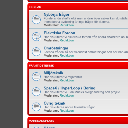
ELBILAR
Nybörjarfrågor
Funderar du skaffa elbil men undrar över saker kan du ställa 
Inom denna avdelning är inga frågor för dumma.
Moderator:
Redaktion
Elektriska Fordon
Här diskuterar vi elektriska fordon från andra tillverkare än T
Moderator:
Redaktion
Omröstningar
I denna tråden så har vi endast omröstningar och här kan al
Moderator:
Redaktion
FRAMTIDSTEKNIK
Miljöteknik
Här diskuterar vi miljöteknik.
Moderator:
Redaktion
SpaceX / HyperLoop / Boring
Här diskuterar vi Elon Musks övriga företag och projekt.
Moderator:
Redaktion
Övrig teknik
Här diskuteras andra tekniska frågor
Moderator:
Redaktion
MARKNADSPLATS