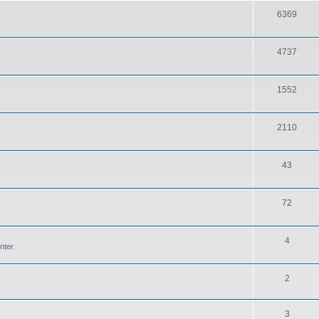
6369
4737
1552
2110
43
72
4
nter.
2
3