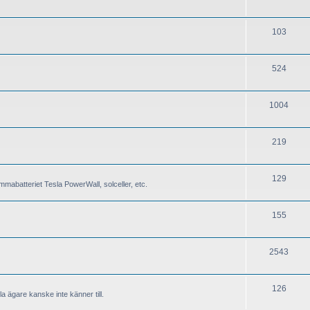
103
524
1004
219
129
mabatteriet Tesla PowerWall, solceller, etc.
155
2543
126
a ägare kanske inte känner till.