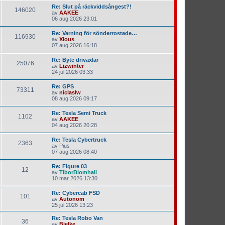
Re: Slut på räckviddsångest?!
146020
av
AAKEE
06 aug 2026 23:01
Re: Varning för sönderrostade…
116930
av
Xious
07 aug 2026 16:18
Re: Byte drivaxlar
25076
av
Lizwinter
24 jul 2026 03:33
Re: GPS
73311
av
niclaslw
08 aug 2026 09:17
Re: Tesla Semi Truck
1102
av
AAKEE
04 aug 2026 20:28
Re: Tesla Cybertruck
2363
av
Pius
07 aug 2026 08:40
Re: Figure 03
12
av
TiborBlomhall
10 mar 2026 13:30
Re: Cybercab FSD
101
av
Autonom
25 jul 2026 13:23
Re: Tesla Robo Van
36
av
Bjelke