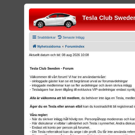
Tesla Club Swede
Snabblänkar
Senaste Inlägg
Nyhetssidorna
Forumindex
Aktuellt datum och tid: 08 aug 2026 10:08
Tesla Club Sweden - Forum
Välkommen till vårt forum! Vi har tre användarnivåer:
- oinloggade gäster kan se ett begränsat urval av forumavdelningar
- inloggade medlemmar kan se fler avdelningar och även skriva inlägg
- Teslaägare har även tillgång till exklusiva VIP-avdelningar endast synl
Alla
är välkomna att bli medlem
, du behöver inte äga en Tesla, medle
Äger du en Tesla eller annan elbil
kan du kostnadsfritt bli registrera
Våra regler:
- När du skriver inlägg
håll hövlig ton.
Personpåhopp modereras och kan r
- Här diskuterar vi elbilar i allmänhet och Tesla i synnerhet. Andra diskus
- Endast ett konto per person på forumet.
- Din Tesla referralkod kan du ange i din profil. Du får inte använda ref