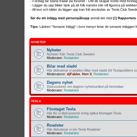
- Företag får starta trådar på forumet - OM de skapar konto med företa
- Lägger du upp bilder tänk på att folk kanske inte vill figurera på webb
- All text och bilder du lägger upp kan fritt användas av Tesla Club Swed
Ser du ett inlägg med personpåhopp
anmäl det med
[!] Rapportera 
Tips:
Länken "Senaste Inlägg" i övre menyn listar de senaste inläggen fo
NYHETER
Nyheter
Nyheter från Tesla Club Sweden
Moderator:
Redaktion
Bilar med sladd
Här diskuterar vi podden Bilar med sladd (fd Teslapodden) oc
Moderatorer:
djFabbe
,
Herr X
,
Redaktion
Dagens nyhet
Diskussioner om dagens nyhetsartikel på hemsidan
Moderator:
Redaktion
TESLA
Företaget Tesla
Här för vi diskussioner kring själva företaget Tesla
Moderator:
Redaktion
Roadster
Här diskuterar vi om Tesla Roadster
Moderator:
Redaktion