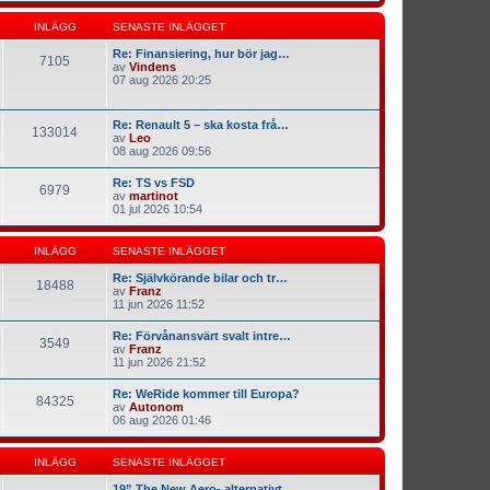
INLÄGG
SENASTE INLÄGGET
Re: Finansiering, hur bör jag…
7105
av
Vindens
07 aug 2026 20:25
Re: Renault 5 – ska kosta frå…
133014
av
Leo
08 aug 2026 09:56
Re: TS vs FSD
6979
av
martinot
01 jul 2026 10:54
INLÄGG
SENASTE INLÄGGET
Re: Självkörande bilar och tr…
18488
av
Franz
11 jun 2026 11:52
Re: Förvånansvärt svalt intre…
3549
av
Franz
11 jun 2026 21:52
Re: WeRide kommer till Europa?
84325
av
Autonom
06 aug 2026 01:46
INLÄGG
SENASTE INLÄGGET
19” The New Aero- alternativt…