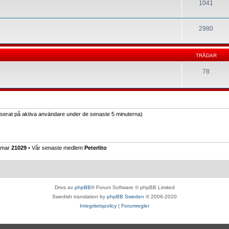
1041
2980
TRÅDAR
78
baserat på aktiva användare under de senaste 5 minuterna)
emmar
21029
• Vår senaste medlem
Peterlito
Drivs av
phpBB
® Forum Software © phpBB Limited
Swedish translation by
phpBB Sweden
© 2006-2020
Integritetspolicy
|
Forumregler