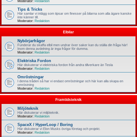
Moderator:
Redaktion
Tips & Tricks
Här samlar vi inlägg som tipsar om finesser på bilarna som alla ägare kanske
inte känner till.
Moderator:
Redaktion
Elbilar
Nybörjarfrågor
Funderar du skaffa elbil men undrar över saker kan du ställa din fråga här!
Inom denna avdelning är inga frågor för dumma.
Moderator:
Redaktion
Elektriska Fordon
Här diskuterar vi elektriska fordon från andra tillverkare än Tesla
Moderator:
Redaktion
Omröstningar
I denna tråden så har vi endast omröstningar och här kan alla skapa en
omröstning
Moderator:
Redaktion
Framtidsteknik
Miljöteknik
Här diskuterar vi miljöteknik.
Moderator:
Redaktion
SpaceX / HyperLoop / Boring
Här diskuterar vi Elon Musks övriga företag och projekt.
Moderator:
Redaktion