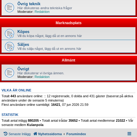
Övrig teknik
Här diskuteras andra tekniska frågor
Moderator:
Redaktion
Marknadsplats
Köpes
Vill du köpa något, lägg då ut en annons här
Säljes
Vill du sälja något, lägg då ut en annons här
Allmänt
Övrigt
Här diskuterar vi övriga ämnen.
Moderator:
Redaktion
VILKA ÄR ONLINE
Totalt
443
användare online: :: 12 registrerade, 0 dolda and 431 gäster (baserat på aktiva
användare under de senaste 5 minuterna)
Flest användare online samtidigt:
16421
, 07 jun 2026 21:59
STATISTIK
Totalt antal inlägg
880205
• Totalt antal trådar
35652
• Totalt antal medlemmar
21022
• Vår
senaste medlem
Kulanpola
Senaste Inlägg
Nyhetssidorna
Forumindex