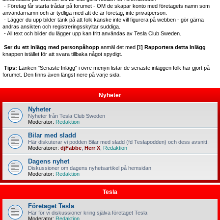
- Företag får starta trådar på forumet - OM de skapar konto med företagets namn som
användarnamn och är tydliga med att de är företag, inte privatperson.
- Lägger du upp bilder tänk på att folk kanske inte vill figurera på webben - gör gärna
andras ansikten och registreringsskyltar suddiga.
- All text och bilder du lägger upp kan fritt användas av Tesla Club Sweden.
Ser du ett inlägg med personpåhopp
anmäl det med
[!] Rapportera detta inlägg
knappen istället för att svara tillbaka något spydigt.
Tips:
Länken "Senaste Inlägg" i övre menyn listar de senaste inläggen folk har gjort på
forumet. Den finns även längst nere på varje sida.
Nyheter
Nyheter
Nyheter från Tesla Club Sweden
Moderator:
Redaktion
Bilar med sladd
Här diskuterar vi podden Bilar med sladd (fd Teslapodden) och dess avsnitt.
Moderatorer:
djFabbe
,
Herr X
,
Redaktion
Dagens nyhet
Diskussioner om dagens nyhetsartikel på hemsidan
Moderator:
Redaktion
Tesla
Företaget Tesla
Här för vi diskussioner kring själva företaget Tesla
Moderator:
Redaktion