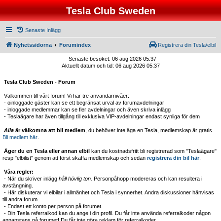
Tesla Club Sweden
Senaste Inlägg
Nyhetssidorna
Forumindex
Registrera din Tesla/elbil
Senaste besöket: 06 aug 2026 05:37
Aktuellt datum och tid: 06 aug 2026 05:37
Tesla Club Sweden - Forum
Välkommen till vårt forum! Vi har tre användarnivåer:
- oinloggade gäster kan se ett begränsat urval av forumavdelningar
- inloggade medlemmar kan se fler avdelningar och även skriva inlägg
- Teslaägare har även tillgång till exklusiva VIP-avdelningar endast synliga för dem
Alla
är välkomna att bli medlem
, du behöver inte äga en Tesla, medlemskap är gratis.
Bli medlem här
.
Äger du en Tesla eller annan elbil
kan du kostnadsfritt bli registrerad som "Teslaägare"
resp "elbilist" genom att först skaffa medlemskap och sedan
registrera din bil här
.
Våra regler:
- När du skriver inlägg
håll hövlig ton.
Personpåhopp modereras och kan resultera i
avstängning.
- Här diskuterar vi elbilar i allmänhet och Tesla i synnerhet. Andra diskussioner hänvisas
till andra forum.
- Endast ett konto per person på forumet.
- Din Tesla referralkod kan du ange i din profil. Du får inte använda referralkoder någon
annanstans på forumet! Du får inte göra reklam för referralkoder.