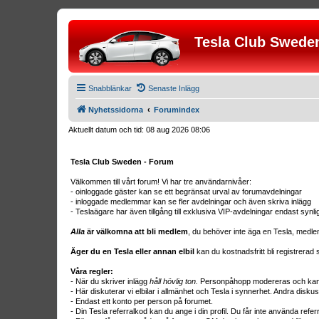
Tesla Club Swede
Snabblänkar
Senaste Inlägg
Nyhetssidorna
Forumindex
Aktuellt datum och tid: 08 aug 2026 08:06
Tesla Club Sweden - Forum
Välkommen till vårt forum! Vi har tre användarnivåer:
- oinloggade gäster kan se ett begränsat urval av forumavdelningar
- inloggade medlemmar kan se fler avdelningar och även skriva inlägg
- Teslaägare har även tillgång till exklusiva VIP-avdelningar endast synl
Alla
är välkomna att bli medlem
, du behöver inte äga en Tesla, medle
Äger du en Tesla eller annan elbil
kan du kostnadsfritt bli registrera
Våra regler:
- När du skriver inlägg
håll hövlig ton.
Personpåhopp modereras och kan r
- Här diskuterar vi elbilar i allmänhet och Tesla i synnerhet. Andra diskus
- Endast ett konto per person på forumet.
- Din Tesla referralkod kan du ange i din profil. Du får inte använda ref