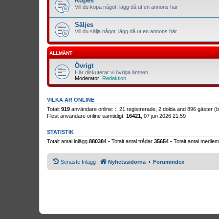
Köpes
Vill du köpa något, lägg då ut en annons här
Säljes
Vill du sälja något, lägg då ut en annons här
ALLMÄNT
Övrigt
Här diskuterar vi övriga ämnen.
Moderator:
Redaktion
VILKA ÄR ONLINE
Totalt
919
användare online: :: 21 registrerade, 2 dolda and 896 gäster 
Flest användare online samtidigt:
16421
, 07 jun 2026 21:59
STATISTIK
Totalt antal inlägg
880384
• Totalt antal trådar
35654
• Totalt antal medl
Senaste Inlägg
Nyhetssidorna
Forumindex