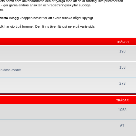
gets namn som användarnamn och är tydliga med att de är företag, inte privatperson.
en - gör gärna andras ansikten och registreringsskyltar suddiga.
en.
detta inlägg
knappen istället för att svara tillbaka något spydigt.
lk har gjort på forumet. Den finns även längst nere på varje sida.
TRÅDAR
198
153
h dess avsnitt.
273
TRÅDAR
1058
67