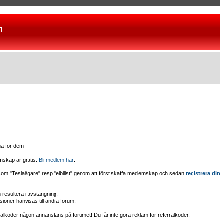
n
iga för dem
mskap är gratis.
Bli medlem här
.
d som "Teslaägare" resp "elbilist" genom att först skaffa medlemskap och sedan
registrera din
esultera i avstängning.
sioner hänvisas till andra forum.
erralkoder någon annanstans på forumet! Du får inte göra reklam för referralkoder.