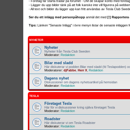
- Företag får starta trådar på forumet - OM de skapar konto med företa
- Lägger du upp bilder tänk på att folk kanske inte vill figurera på webb
- All text och bilder du lägger upp kan fritt användas av Tesla Club Swed
Ser du ett inlägg med personpåhopp
anmäl det med
[!] Rapportera 
Tips:
Länken "Senaste Inlägg" i övre menyn listar de senaste inläggen fo
NYHETER
Nyheter
Nyheter från Tesla Club Sweden
Moderator:
Redaktion
Bilar med sladd
Här diskuterar vi podden Bilar med sladd (fd Teslapodden) oc
Moderatorer:
djFabbe
,
Herr X
,
Redaktion
Dagens nyhet
Diskussioner om dagens nyhetsartikel på hemsidan
Moderator:
Redaktion
TESLA
Företaget Tesla
Här för vi diskussioner kring själva företaget Tesla
Moderator:
Redaktion
Roadster
Här diskuterar vi om Tesla Roadster
Moderator:
Redaktion