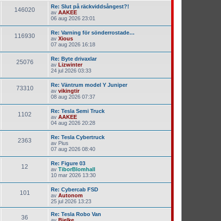
Re: Slut på räckviddsångest?!
146020
av
AAKEE
06 aug 2026 23:01
Re: Varning för sönderrostade…
116930
av
Xious
07 aug 2026 16:18
Re: Byte drivaxlar
25076
av
Lizwinter
24 jul 2026 03:33
Re: Väntrum model Y Juniper
73310
av
vikingtir
08 aug 2026 07:37
Re: Tesla Semi Truck
1102
av
AAKEE
04 aug 2026 20:28
Re: Tesla Cybertruck
2363
av
Pius
07 aug 2026 08:40
Re: Figure 03
12
av
TiborBlomhall
10 mar 2026 13:30
Re: Cybercab FSD
101
av
Autonom
25 jul 2026 13:23
Re: Tesla Robo Van
36
av
Bjelke