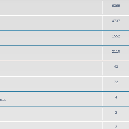
6369
4737
1552
2110
43
72
4
nter.
2
3