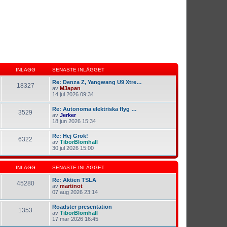
INLÄGG
SENASTE INLÄGGET
Re: Denza Z, Yangwang U9 Xtre…
18327
av
M3apan
14 jul 2026 09:34
Re: Autonoma elektriska flyg …
3529
av
Jerker
18 jun 2026 15:34
Re: Hej Grok!
6322
av
TiborBlomhall
30 jul 2026 15:00
INLÄGG
SENASTE INLÄGGET
Re: Aktien TSLA
45280
av
martinot
07 aug 2026 23:14
Roadster presentation
1353
av
TiborBlomhall
17 mar 2026 16:45