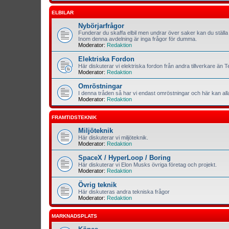
ELBILAR
Nybörjarfrågor
Funderar du skaffa elbil men undrar över saker kan du ställa 
Inom denna avdelning är inga frågor för dumma.
Moderator:
Redaktion
Elektriska Fordon
Här diskuterar vi elektriska fordon från andra tillverkare än T
Moderator:
Redaktion
Omröstningar
I denna tråden så har vi endast omröstningar och här kan al
Moderator:
Redaktion
FRAMTIDSTEKNIK
Miljöteknik
Här diskuterar vi miljöteknik.
Moderator:
Redaktion
SpaceX / HyperLoop / Boring
Här diskuterar vi Elon Musks övriga företag och projekt.
Moderator:
Redaktion
Övrig teknik
Här diskuteras andra tekniska frågor
Moderator:
Redaktion
MARKNADSPLATS