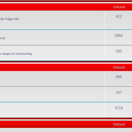
TRÅDAR
412
din fråga här!
2992
esla
293
la skapa en omröstning
TRÅDAR
695
167
3710
TRÅDAR