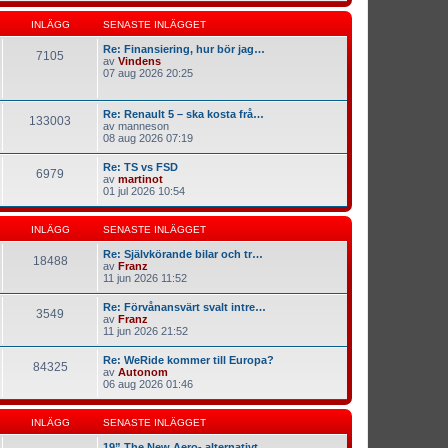
INLÄGG
SENASTE INLÄGGET
Re: Finansiering, hur bör jag…
7105
av
Vindens
07 aug 2026 20:25
Re: Renault 5 – ska kosta frå…
133003
av
manneson
08 aug 2026 07:19
Re: TS vs FSD
6979
av
martinot
01 jul 2026 10:54
INLÄGG
SENASTE INLÄGGET
Re: Självkörande bilar och tr…
18488
av
Franz
11 jun 2026 11:52
Re: Förvånansvärt svalt intre…
3549
av
Franz
11 jun 2026 21:52
Re: WeRide kommer till Europa?
84325
av
Autonom
06 aug 2026 01:46
INLÄGG
SENASTE INLÄGGET
19” The New Aero- alternativt…