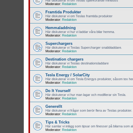
Här diskuterar vi om Teslas självkörande minibuss
Moderator:
Redaktion
Framtida Produkter
Här diskuterar vi om Teslas framtida produkter
Moderator:
Redaktion
Hemmaladdning
Här diskuterar vi hur vi laddar våra bilar hemma.
Moderator:
Redaktion
Superchargers
Här diskuterar vi Teslas Supercharger snabbladdare.
Moderator:
Redaktion
Destination chargers
Här diskuterar vi Teslas destinationsladdare
Moderator:
Redaktion
Tesla Energy / SolarCity
Här diskuterar vi om Tesla Energys produkter, såsom tex hem
Moderator:
Redaktion
Do It Yourself
Här diskuterar vi hur man lagar och modifierar sin Tesla.
Moderator:
Redaktion
Generellt
Här diskuterar vi frågor som berör flera av Teslas produkter.
Moderator:
Redaktion
Tips & Tricks
Här samlar vi inlägg som tipsar om finesser på bilarna som all
Moderator:
Redaktion