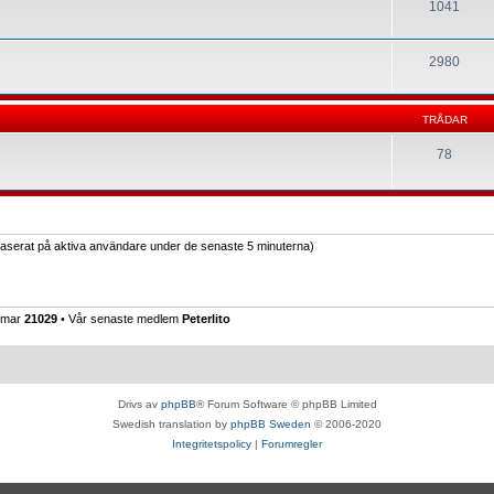
1041
2980
TRÅDAR
78
(baserat på aktiva användare under de senaste 5 minuterna)
emmar
21029
• Vår senaste medlem
Peterlito
Drivs av
phpBB
® Forum Software © phpBB Limited
Swedish translation by
phpBB Sweden
© 2006-2020
Integritetspolicy
|
Forumregler