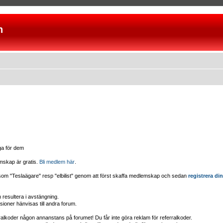
n
iga för dem
mskap är gratis.
Bli medlem här
.
d som "Teslaägare" resp "elbilist" genom att först skaffa medlemskap och sedan
registrera din
esultera i avstängning.
sioner hänvisas till andra forum.
erralkoder någon annanstans på forumet! Du får inte göra reklam för referralkoder.