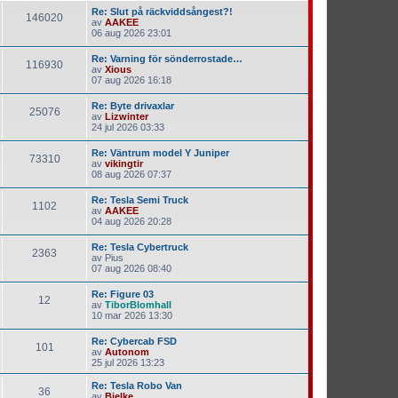
Re: Slut på räckviddsångest?!
146020
av
AAKEE
06 aug 2026 23:01
Re: Varning för sönderrostade…
116930
av
Xious
07 aug 2026 16:18
Re: Byte drivaxlar
25076
av
Lizwinter
24 jul 2026 03:33
Re: Väntrum model Y Juniper
73310
av
vikingtir
08 aug 2026 07:37
Re: Tesla Semi Truck
1102
av
AAKEE
04 aug 2026 20:28
Re: Tesla Cybertruck
2363
av
Pius
07 aug 2026 08:40
Re: Figure 03
12
av
TiborBlomhall
10 mar 2026 13:30
Re: Cybercab FSD
101
av
Autonom
25 jul 2026 13:23
Re: Tesla Robo Van
36
av
Bjelke