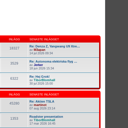
INLÄGG
SENASTE INLÄGGET
Re: Denza Z, Yangwang U9 Xtre…
18327
av
M3apan
14 jul 2026 09:34
Re: Autonoma elektriska flyg …
3529
av
Jerker
18 jun 2026 15:34
Re: Hej Grok!
6322
av
TiborBlomhall
30 jul 2026 15:00
INLÄGG
SENASTE INLÄGGET
Re: Aktien TSLA
45280
av
martinot
07 aug 2026 23:14
Roadster presentation
1353
av
TiborBlomhall
17 mar 2026 16:45