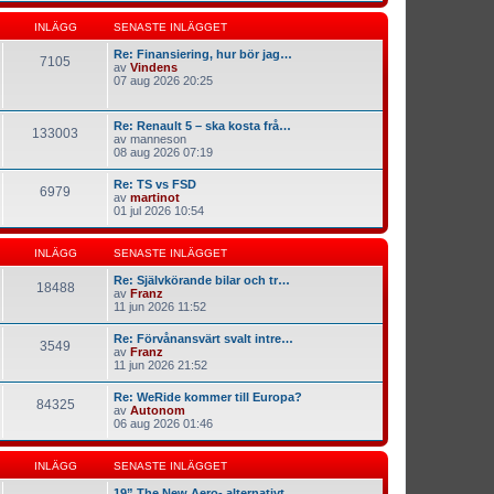
INLÄGG
SENASTE INLÄGGET
Re: Finansiering, hur bör jag…
7105
av
Vindens
07 aug 2026 20:25
Re: Renault 5 – ska kosta frå…
133003
av
manneson
08 aug 2026 07:19
Re: TS vs FSD
6979
av
martinot
01 jul 2026 10:54
INLÄGG
SENASTE INLÄGGET
Re: Självkörande bilar och tr…
18488
av
Franz
11 jun 2026 11:52
Re: Förvånansvärt svalt intre…
3549
av
Franz
11 jun 2026 21:52
Re: WeRide kommer till Europa?
84325
av
Autonom
06 aug 2026 01:46
INLÄGG
SENASTE INLÄGGET
19” The New Aero- alternativt…