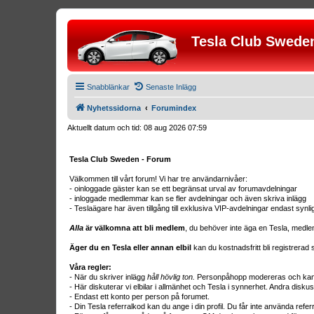
Tesla Club Swede
Snabblänkar
Senaste Inlägg
Nyhetssidorna
Forumindex
Aktuellt datum och tid: 08 aug 2026 07:59
Tesla Club Sweden - Forum
Välkommen till vårt forum! Vi har tre användarnivåer:
- oinloggade gäster kan se ett begränsat urval av forumavdelningar
- inloggade medlemmar kan se fler avdelningar och även skriva inlägg
- Teslaägare har även tillgång till exklusiva VIP-avdelningar endast synl
Alla
är välkomna att bli medlem
, du behöver inte äga en Tesla, medle
Äger du en Tesla eller annan elbil
kan du kostnadsfritt bli registrera
Våra regler:
- När du skriver inlägg
håll hövlig ton.
Personpåhopp modereras och kan r
- Här diskuterar vi elbilar i allmänhet och Tesla i synnerhet. Andra diskus
- Endast ett konto per person på forumet.
- Din Tesla referralkod kan du ange i din profil. Du får inte använda ref