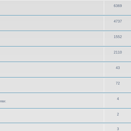
6369
4737
1552
2110
43
72
4
nter.
2
3