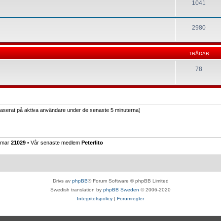
1041
2980
TRÅDAR
78
(baserat på aktiva användare under de senaste 5 minuterna)
emmar
21029
• Vår senaste medlem
Peterlito
Drivs av
phpBB
® Forum Software © phpBB Limited
Swedish translation by
phpBB Sweden
© 2006-2020
Integritetspolicy
|
Forumregler