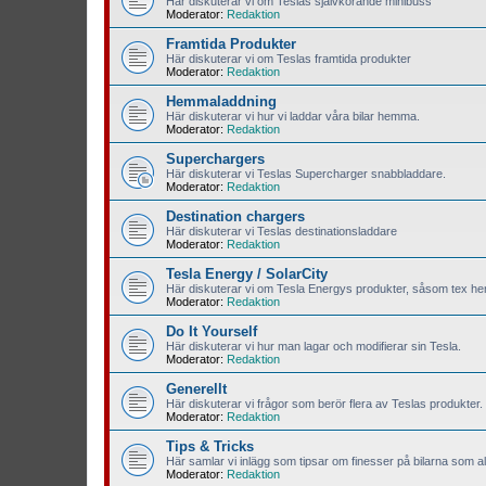
Här diskuterar vi om Teslas självkörande minibuss
Moderator:
Redaktion
Framtida Produkter
Här diskuterar vi om Teslas framtida produkter
Moderator:
Redaktion
Hemmaladdning
Här diskuterar vi hur vi laddar våra bilar hemma.
Moderator:
Redaktion
Superchargers
Här diskuterar vi Teslas Supercharger snabbladdare.
Moderator:
Redaktion
Destination chargers
Här diskuterar vi Teslas destinationsladdare
Moderator:
Redaktion
Tesla Energy / SolarCity
Här diskuterar vi om Tesla Energys produkter, såsom tex hem
Moderator:
Redaktion
Do It Yourself
Här diskuterar vi hur man lagar och modifierar sin Tesla.
Moderator:
Redaktion
Generellt
Här diskuterar vi frågor som berör flera av Teslas produkter.
Moderator:
Redaktion
Tips & Tricks
Här samlar vi inlägg som tipsar om finesser på bilarna som all
Moderator:
Redaktion