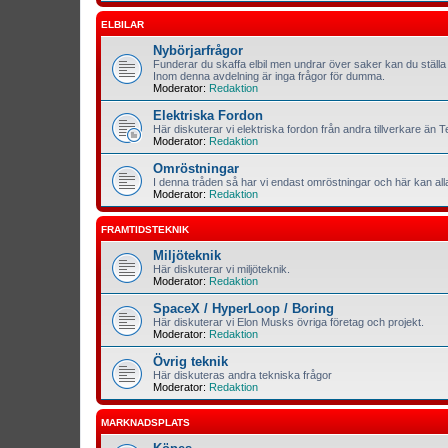
ELBILAR
Nybörjarfrågor
Funderar du skaffa elbil men undrar över saker kan du ställa 
Inom denna avdelning är inga frågor för dumma.
Moderator:
Redaktion
Elektriska Fordon
Här diskuterar vi elektriska fordon från andra tillverkare än T
Moderator:
Redaktion
Omröstningar
I denna tråden så har vi endast omröstningar och här kan al
Moderator:
Redaktion
FRAMTIDSTEKNIK
Miljöteknik
Här diskuterar vi miljöteknik.
Moderator:
Redaktion
SpaceX / HyperLoop / Boring
Här diskuterar vi Elon Musks övriga företag och projekt.
Moderator:
Redaktion
Övrig teknik
Här diskuteras andra tekniska frågor
Moderator:
Redaktion
MARKNADSPLATS