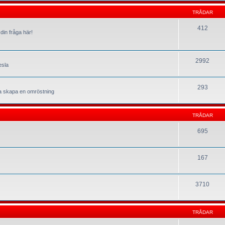
TRÅDAR
412
din fråga här!
2992
esla
293
la skapa en omröstning
TRÅDAR
695
167
3710
TRÅDAR