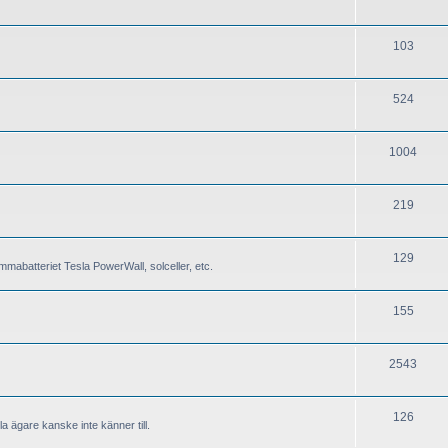
103
524
1004
219
129
mabatteriet Tesla PowerWall, solceller, etc.
155
2543
126
a ägare kanske inte känner till.