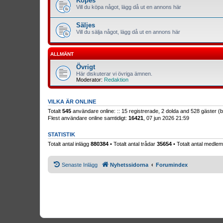
Köpes
Vill du köpa något, lägg då ut en annons här
Säljes
Vill du sälja något, lägg då ut en annons här
ALLMÄNT
Övrigt
Här diskuterar vi övriga ämnen.
Moderator:
Redaktion
VILKA ÄR ONLINE
Totalt
545
användare online: :: 15 registrerade, 2 dolda and 528 gäster 
Flest användare online samtidigt:
16421
, 07 jun 2026 21:59
STATISTIK
Totalt antal inlägg
880384
• Totalt antal trådar
35654
• Totalt antal medl
Senaste Inlägg
Nyhetssidorna
Forumindex