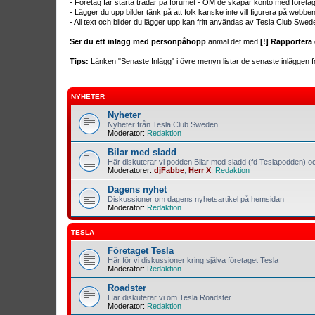
- Företag får starta trådar på forumet - OM de skapar konto med företa
- Lägger du upp bilder tänk på att folk kanske inte vill figurera på webb
- All text och bilder du lägger upp kan fritt användas av Tesla Club Swed
Ser du ett inlägg med personpåhopp
anmäl det med
[!] Rapportera 
Tips:
Länken "Senaste Inlägg" i övre menyn listar de senaste inläggen fo
NYHETER
Nyheter
Nyheter från Tesla Club Sweden
Moderator:
Redaktion
Bilar med sladd
Här diskuterar vi podden Bilar med sladd (fd Teslapodden) oc
Moderatorer:
djFabbe
,
Herr X
,
Redaktion
Dagens nyhet
Diskussioner om dagens nyhetsartikel på hemsidan
Moderator:
Redaktion
TESLA
Företaget Tesla
Här för vi diskussioner kring själva företaget Tesla
Moderator:
Redaktion
Roadster
Här diskuterar vi om Tesla Roadster
Moderator:
Redaktion