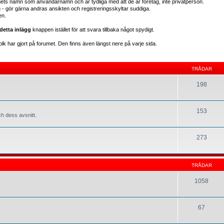
gets namn som användarnamn och är tydliga med att de är företag, inte privatperson.
en - gör gärna andras ansikten och registreringsskyltar suddiga.
en.
detta inlägg
knappen istället för att svara tillbaka något spydigt.
lk har gjort på forumet. Den finns även längst nere på varje sida.
TRÅDAR
198
153
h dess avsnitt.
273
TRÅDAR
1058
67