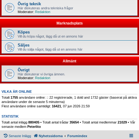
Övrig teknik
Här diskuteras andra tekniska frågor
Moderator:
Redaktion
Marknadsplats
Köpes
Vill du köpa något, lägg då ut en annons här
Säljes
Vill du sälja något, lägg då ut en annons här
Allmänt
Övrigt
Här diskuterar vi övriga ämnen.
Moderator:
Redaktion
VILKA ÄR ONLINE
Totalt
1755
användare online: :: 22 registrerade, 1 dold and 1732 gäster (baserat på aktiva
användare under de senaste 5 minuterna)
Flest användare online samtidigt:
16421
, 07 jun 2026 21:59
STATISTIK
Totalt antal inlägg
880405
• Totalt antal trådar
35654
• Totalt antal medlemmar
21029
• Vår
senaste medlem
Peterlito
Senaste Inlägg
Nyhetssidorna
Forumindex