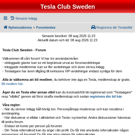
Tesla Club Sweden
Senaste Inlägg
Nyhetssidorna
Forumindex
Registrera din Tesla/elbil
Senaste besöket: 08 aug 2026 11:23
Aktuellt datum och tid: 08 aug 2026 11:23
Tesla Club Sweden - Forum
Välkommen till vårt forum! Vi har tre användarnivåer:
- oinloggade gäster kan se ett begränsat urval av forumavdelningar
- inloggade medlemmar kan se fler avdelningar och även skriva inlägg
- Teslaägare har även tillgång till exklusiva VIP-avdelningar endast synliga för dem
Alla
är välkomna att bli medlem
, du behöver inte äga en Tesla, medlemskap är gratis.
Bli medlem här
.
Äger du en Tesla eller annan elbil
kan du kostnadsfritt bli registrerad som "Teslaägare"
resp "elbilist" genom att först skaffa medlemskap och sedan
registrera din bil här
.
Våra regler:
- När du skriver inlägg
håll hövlig ton.
Personpåhopp modereras och kan resultera i
avstängning.
- Här diskuterar vi elbilar i allmänhet och Tesla i synnerhet. Andra diskussioner hänvisas
till andra forum.
- Endast ett konto per person på forumet.
- Din Tesla referralkod kan du ange i din profil. Du får inte använda referralkoder någon
annanstans på forumet! Du får inte göra reklam för referralkoder.