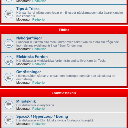
Moderator:
Redaktion
Tips & Tricks
Här samlar vi inlägg som tipsar om finesser på bilarna som alla ägare kanske
inte känner till.
Moderator:
Redaktion
Elbilar
Nybörjarfrågor
Funderar du skaffa elbil men undrar över saker kan du ställa din fråga här!
Inom denna avdelning är inga frågor för dumma.
Moderator:
Redaktion
Elektriska Fordon
Här diskuterar vi elektriska fordon från andra tillverkare än Tesla
Moderator:
Redaktion
Omröstningar
I denna tråden så har vi endast omröstningar och här kan alla skapa en
omröstning
Moderator:
Redaktion
Framtidsteknik
Miljöteknik
Här diskuterar vi miljöteknik.
Moderator:
Redaktion
SpaceX / HyperLoop / Boring
Här diskuterar vi Elon Musks övriga företag och projekt.
Moderator:
Redaktion