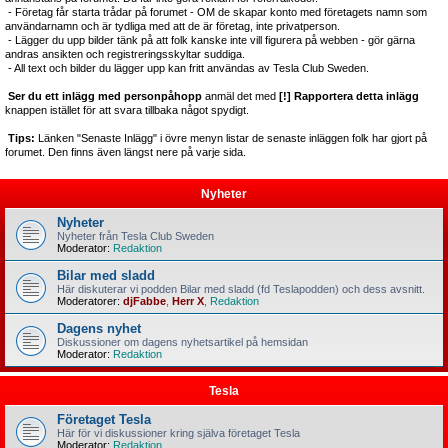
- Företag får starta trådar på forumet - OM de skapar konto med företagets namn som
användarnamn och är tydliga med att de är företag, inte privatperson.
- Lägger du upp bilder tänk på att folk kanske inte vill figurera på webben - gör gärna
andras ansikten och registreringsskyltar suddiga.
- All text och bilder du lägger upp kan fritt användas av Tesla Club Sweden.
Ser du ett inlägg med personpåhopp
anmäl det med
[!] Rapportera detta inlägg
knappen istället för att svara tillbaka något spydigt.
Tips:
Länken "Senaste Inlägg" i övre menyn listar de senaste inläggen folk har gjort på
forumet. Den finns även längst nere på varje sida.
Nyheter
Nyheter
Nyheter från Tesla Club Sweden
Moderator:
Redaktion
Bilar med sladd
Här diskuterar vi podden Bilar med sladd (fd Teslapodden) och dess avsnitt.
Moderatorer:
djFabbe
,
Herr X
,
Redaktion
Dagens nyhet
Diskussioner om dagens nyhetsartikel på hemsidan
Moderator:
Redaktion
Tesla
Företaget Tesla
Här för vi diskussioner kring själva företaget Tesla
Moderator:
Redaktion