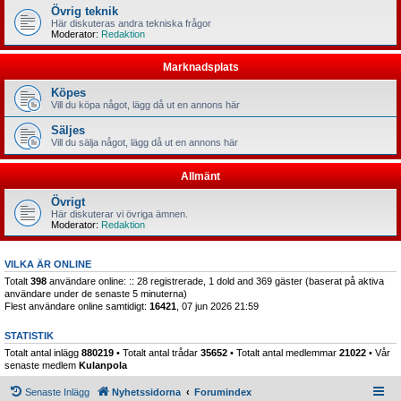
Övrig teknik
Här diskuteras andra tekniska frågor
Moderator:
Redaktion
Marknadsplats
Köpes
Vill du köpa något, lägg då ut en annons här
Säljes
Vill du sälja något, lägg då ut en annons här
Allmänt
Övrigt
Här diskuterar vi övriga ämnen.
Moderator:
Redaktion
VILKA ÄR ONLINE
Totalt
398
användare online: :: 28 registrerade, 1 dold and 369 gäster (baserat på aktiva
användare under de senaste 5 minuterna)
Flest användare online samtidigt:
16421
, 07 jun 2026 21:59
STATISTIK
Totalt antal inlägg
880219
• Totalt antal trådar
35652
• Totalt antal medlemmar
21022
• Vår
senaste medlem
Kulanpola
Senaste Inlägg
Nyhetssidorna
Forumindex