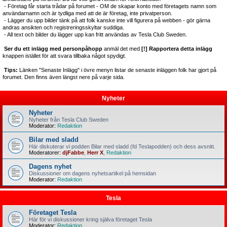
- Företag får starta trådar på forumet - OM de skapar konto med företagets namn som
användarnamn och är tydliga med att de är företag, inte privatperson.
- Lägger du upp bilder tänk på att folk kanske inte vill figurera på webben - gör gärna
andras ansikten och registreringsskyltar suddiga.
- All text och bilder du lägger upp kan fritt användas av Tesla Club Sweden.
Ser du ett inlägg med personpåhopp
anmäl det med
[!] Rapportera detta inlägg
knappen istället för att svara tillbaka något spydigt.
Tips:
Länken "Senaste Inlägg" i övre menyn listar de senaste inläggen folk har gjort på
forumet. Den finns även längst nere på varje sida.
Nyheter
Nyheter
Nyheter från Tesla Club Sweden
Moderator:
Redaktion
Bilar med sladd
Här diskuterar vi podden Bilar med sladd (fd Teslapodden) och dess avsnitt.
Moderatorer:
djFabbe
,
Herr X
,
Redaktion
Dagens nyhet
Diskussioner om dagens nyhetsartikel på hemsidan
Moderator:
Redaktion
Tesla
Företaget Tesla
Här för vi diskussioner kring själva företaget Tesla
Moderator:
Redaktion