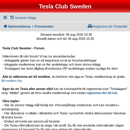
Tesla Club Sweden
Senaste Inlägg
Nyhetssidorna
Forumindex
Registrera din Tesla/elbil
Senaste besöket: 06 aug 2026 10:35
Aktuellt datum och tid: 06 aug 2026 10:35
Tesla Club Sweden - Forum
Välkommen till vårt forum! Vi har tre användarnivåer:
- oinloggade gäster kan se ett begränsat urval av forumavdelningar
- inloggade medlemmar kan se fler avdelningar och även skriva inlägg
- Teslaägare har även tillgång till exklusiva VIP-avdelningar endast synliga för dem
Alla
är välkomna att bli medlem
, du behöver inte äga en Tesla, medlemskap är gratis.
Bli medlem här
.
Äger du en Tesla eller annan elbil
kan du kostnadsfritt bli registrerad som "Teslaägare"
resp "elbilist" genom att först skaffa medlemskap och sedan
registrera din bil här
.
Våra regler:
- När du skriver inlägg
håll hövlig ton.
Personpåhopp modereras och kan resultera i
avstängning.
- Här diskuterar vi elbilar i allmänhet och Tesla i synnerhet. Andra diskussioner hänvisas
till andra forum.
- Endast ett konto per person på forumet.
- Din Tesla referralkod kan du ange i din profil. Du får inte använda referralkoder någon
annanstans på forumet! Du får inte göra reklam för referralkoder.