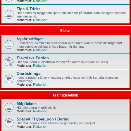
Moderator:
Redaktion
Tips & Tricks
Här samlar vi inlägg som tipsar om finesser på bilarna som alla ägare kanske
inte känner till.
Moderator:
Redaktion
Elbilar
Nybörjarfrågor
Funderar du skaffa elbil men undrar över saker kan du ställa din fråga här!
Inom denna avdelning är inga frågor för dumma.
Moderator:
Redaktion
Elektriska Fordon
Här diskuterar vi elektriska fordon från andra tillverkare än Tesla
Moderator:
Redaktion
Omröstningar
I denna tråden så har vi endast omröstningar och här kan alla skapa en
omröstning
Moderator:
Redaktion
Framtidsteknik
Miljöteknik
Här diskuterar vi miljöteknik.
Moderator:
Redaktion
SpaceX / HyperLoop / Boring
Här diskuterar vi Elon Musks övriga företag och projekt.
Moderator:
Redaktion