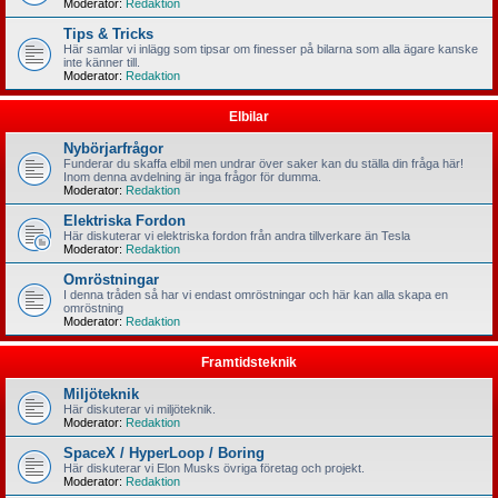
Moderator:
Redaktion
Tips & Tricks
Här samlar vi inlägg som tipsar om finesser på bilarna som alla ägare kanske
inte känner till.
Moderator:
Redaktion
Elbilar
Nybörjarfrågor
Funderar du skaffa elbil men undrar över saker kan du ställa din fråga här!
Inom denna avdelning är inga frågor för dumma.
Moderator:
Redaktion
Elektriska Fordon
Här diskuterar vi elektriska fordon från andra tillverkare än Tesla
Moderator:
Redaktion
Omröstningar
I denna tråden så har vi endast omröstningar och här kan alla skapa en
omröstning
Moderator:
Redaktion
Framtidsteknik
Miljöteknik
Här diskuterar vi miljöteknik.
Moderator:
Redaktion
SpaceX / HyperLoop / Boring
Här diskuterar vi Elon Musks övriga företag och projekt.
Moderator:
Redaktion