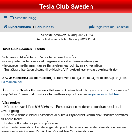
Tesla Club Sweden
Senaste Inlägg
Nyhetssidorna
Forumindex
Registrera din Tesla/elbil
Senaste besöket: 07 aug 2026 11:34
Aktuellt datum och tid: 07 aug 2026 11:34
Tesla Club Sweden - Forum
Välkommen till vårt forum! Vi har tre användarnivåer:
- oinloggade gäster kan se ett begränsat urval av forumavdelningar
- inloggade medlemmar kan se fler avdelningar och även skriva inlägg
- Teslaägare har även tillgång till exklusiva VIP-avdelningar endast synliga för dem
Alla
är välkomna att bli medlem
, du behöver inte äga en Tesla, medlemskap är gratis.
Bli medlem här
.
Äger du en Tesla eller annan elbil
kan du kostnadsfritt bli registrerad som "Teslaägare"
resp "elbilist" genom att först skaffa medlemskap och sedan
registrera din bil här
.
Våra regler:
- När du skriver inlägg
håll hövlig ton.
Personpåhopp modereras och kan resultera i
avstängning.
- Här diskuterar vi elbilar i allmänhet och Tesla i synnerhet. Andra diskussioner hänvisas
till andra forum.
- Endast ett konto per person på forumet.
- Din Tesla referralkod kan du ange i din profil. Du får inte använda referralkoder någon
annanstans på forumet! Du får inte göra reklam för referralkoder.