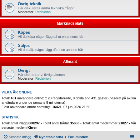
Övrig teknik
Här diskuteras andra tekniska frågor
Moderator:
Redaktion
Marknadsplats
Köpes
Vill du köpa något, lägg då ut en annons här
Säljes
Vill du sälja något, lägg då ut en annons här
Allmänt
Övrigt
Här diskuterar vi övriga ämnen.
Moderator:
Redaktion
VILKA ÄR ONLINE
Totalt
451
användare online: :: 20 registrerade, 0 dolda and 431 gäster (baserat på aktiva
användare under de senaste 5 minuterna)
Flest användare online samtidigt:
16421
, 07 jun 2026 21:59
STATISTIK
Totalt antal inlägg
880297
• Totalt antal trådar
35653
• Totalt antal medlemmar
21027
• Vår
senaste medlem
Kirren
Senaste Inlägg
Nyhetssidorna
Forumindex