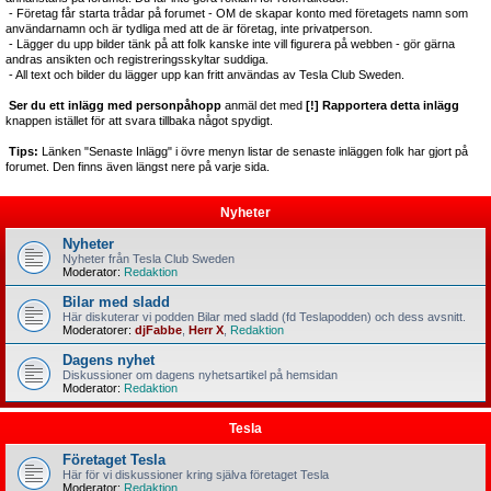
- Företag får starta trådar på forumet - OM de skapar konto med företagets namn som
användarnamn och är tydliga med att de är företag, inte privatperson.
- Lägger du upp bilder tänk på att folk kanske inte vill figurera på webben - gör gärna
andras ansikten och registreringsskyltar suddiga.
- All text och bilder du lägger upp kan fritt användas av Tesla Club Sweden.
Ser du ett inlägg med personpåhopp
anmäl det med
[!] Rapportera detta inlägg
knappen istället för att svara tillbaka något spydigt.
Tips:
Länken "Senaste Inlägg" i övre menyn listar de senaste inläggen folk har gjort på
forumet. Den finns även längst nere på varje sida.
Nyheter
Nyheter
Nyheter från Tesla Club Sweden
Moderator:
Redaktion
Bilar med sladd
Här diskuterar vi podden Bilar med sladd (fd Teslapodden) och dess avsnitt.
Moderatorer:
djFabbe
,
Herr X
,
Redaktion
Dagens nyhet
Diskussioner om dagens nyhetsartikel på hemsidan
Moderator:
Redaktion
Tesla
Företaget Tesla
Här för vi diskussioner kring själva företaget Tesla
Moderator:
Redaktion