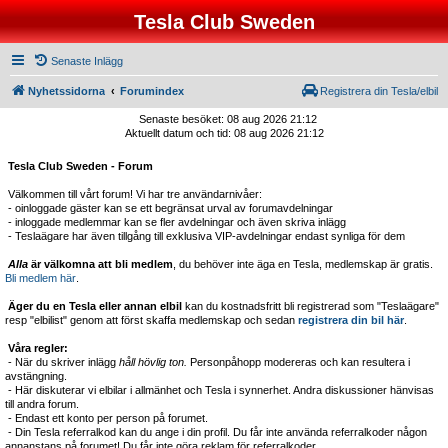
Tesla Club Sweden
Senaste Inlägg
Nyhetssidorna
Forumindex
Registrera din Tesla/elbil
Senaste besöket: 08 aug 2026 21:12
Aktuellt datum och tid: 08 aug 2026 21:12
Tesla Club Sweden - Forum
Välkommen till vårt forum! Vi har tre användarnivåer:
- oinloggade gäster kan se ett begränsat urval av forumavdelningar
- inloggade medlemmar kan se fler avdelningar och även skriva inlägg
- Teslaägare har även tillgång till exklusiva VIP-avdelningar endast synliga för dem
Alla
är välkomna att bli medlem
, du behöver inte äga en Tesla, medlemskap är gratis.
Bli medlem här
.
Äger du en Tesla eller annan elbil
kan du kostnadsfritt bli registrerad som "Teslaägare"
resp "elbilist" genom att först skaffa medlemskap och sedan
registrera din bil här
.
Våra regler:
- När du skriver inlägg
håll hövlig ton.
Personpåhopp modereras och kan resultera i
avstängning.
- Här diskuterar vi elbilar i allmänhet och Tesla i synnerhet. Andra diskussioner hänvisas
till andra forum.
- Endast ett konto per person på forumet.
- Din Tesla referralkod kan du ange i din profil. Du får inte använda referralkoder någon
annanstans på forumet! Du får inte göra reklam för referralkoder.