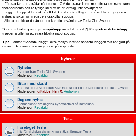
- Företag får starta trådar på forumet - OM de skapar konto med företagets namn som
användarnamn och är tydliga med att de är företag, inte privatperson.
- Lägger du upp bilder tänk på att folk kanske inte vill figurera på webben - gör gärna
andras ansikten och registreringsskyltar suddiga.
- All text och bilder du lägger upp kan fritt användas av Tesla Club Sweden.
Ser du ett inlägg med personpåhopp
anmäl det med
[!] Rapportera detta inlägg
knappen istället för att svara tillbaka något spydigt.
Tips:
Länken "Senaste Inlägg" i övre menyn listar de senaste inläggen folk har gjort på
forumet. Den finns även längst nere på varje sida.
Nyheter
Nyheter
Nyheter från Tesla Club Sweden
Moderator:
Redaktion
Bilar med sladd
Här diskuterar vi podden Bilar med sladd (fd Teslapodden) och dess avsnitt.
Moderatorer:
djFabbe
,
Herr X
,
Redaktion
Dagens nyhet
Diskussioner om dagens nyhetsartikel på hemsidan
Moderator:
Redaktion
Tesla
Företaget Tesla
Här för vi diskussioner kring själva företaget Tesla
Moderator:
Redaktion