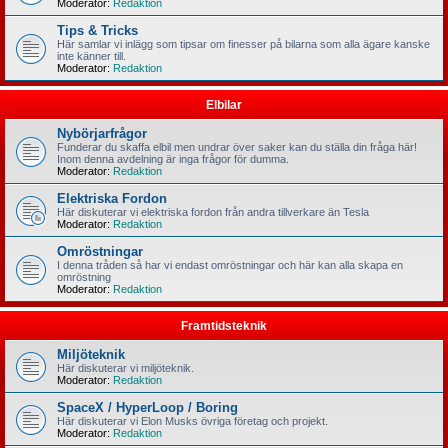
Moderator:
Redaktion
Tips & Tricks
Här samlar vi inlägg som tipsar om finesser på bilarna som alla ägare kanske
inte känner till.
Moderator:
Redaktion
Elbilar
Nybörjarfrågor
Funderar du skaffa elbil men undrar över saker kan du ställa din fråga här!
Inom denna avdelning är inga frågor för dumma.
Moderator:
Redaktion
Elektriska Fordon
Här diskuterar vi elektriska fordon från andra tillverkare än Tesla
Moderator:
Redaktion
Omröstningar
I denna tråden så har vi endast omröstningar och här kan alla skapa en
omröstning
Moderator:
Redaktion
Framtidsteknik
Miljöteknik
Här diskuterar vi miljöteknik.
Moderator:
Redaktion
SpaceX / HyperLoop / Boring
Här diskuterar vi Elon Musks övriga företag och projekt.
Moderator:
Redaktion