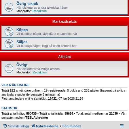
Övrig teknik
Här diskuteras andra tekniska frågor
Moderator:
Redaktion
Marknadsplats
Köpes
Vill du köpa något, lägg då ut en annons här
Säljes
Vill du sälja något, lägg då ut en annons här
Allmänt
Övrigt
Här diskuterar vi övriga ämnen.
Moderator:
Redaktion
VILKA ÄR ONLINE
Totalt
252
användare online: :: 19 registrerade, 0 dolda and 233 gäster (baserat på aktiva
användare under de senaste 5 minuterna)
Flest användare online samtidigt:
16421
, 07 jun 2026 21:59
STATISTIK
Totalt antal inlägg
880435
• Totalt antal trådar
35654
• Totalt antal medlemmar
21030
• Vår
senaste medlem
TESLAdreamer
Senaste Inlägg
Nyhetssidorna
Forumindex