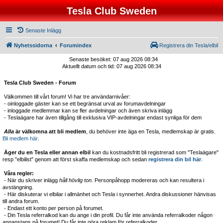
Tesla Club Sweden
Senaste Inlägg
Nyhetssidorna
Forumindex
Registrera din Tesla/elbil
Senaste besöket: 07 aug 2026 08:34
Aktuellt datum och tid: 07 aug 2026 08:34
Tesla Club Sweden - Forum
Välkommen till vårt forum! Vi har tre användarnivåer:
- oinloggade gäster kan se ett begränsat urval av forumavdelningar
- inloggade medlemmar kan se fler avdelningar och även skriva inlägg
- Teslaägare har även tillgång till exklusiva VIP-avdelningar endast synliga för dem
Alla
är välkomna att bli medlem
, du behöver inte äga en Tesla, medlemskap är gratis.
Bli medlem här
.
Äger du en Tesla eller annan elbil
kan du kostnadsfritt bli registrerad som "Teslaägare"
resp "elbilist" genom att först skaffa medlemskap och sedan
registrera din bil här
.
Våra regler:
- När du skriver inlägg
håll hövlig ton.
Personpåhopp modereras och kan resultera i
avstängning.
- Här diskuterar vi elbilar i allmänhet och Tesla i synnerhet. Andra diskussioner hänvisas
till andra forum.
- Endast ett konto per person på forumet.
- Din Tesla referralkod kan du ange i din profil. Du får inte använda referralkoder någon
annanstans på forumet! Du får inte göra reklam för referralkoder.