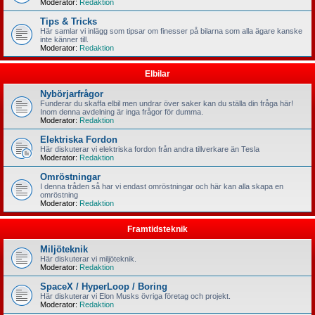
Moderator:
Redaktion
Tips & Tricks
Här samlar vi inlägg som tipsar om finesser på bilarna som alla ägare kanske
inte känner till.
Moderator:
Redaktion
Elbilar
Nybörjarfrågor
Funderar du skaffa elbil men undrar över saker kan du ställa din fråga här!
Inom denna avdelning är inga frågor för dumma.
Moderator:
Redaktion
Elektriska Fordon
Här diskuterar vi elektriska fordon från andra tillverkare än Tesla
Moderator:
Redaktion
Omröstningar
I denna tråden så har vi endast omröstningar och här kan alla skapa en
omröstning
Moderator:
Redaktion
Framtidsteknik
Miljöteknik
Här diskuterar vi miljöteknik.
Moderator:
Redaktion
SpaceX / HyperLoop / Boring
Här diskuterar vi Elon Musks övriga företag och projekt.
Moderator:
Redaktion