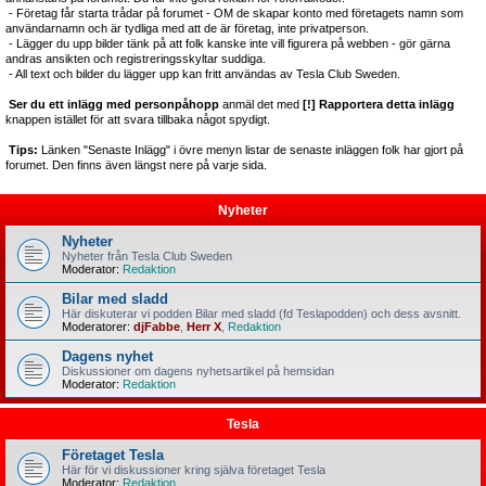
- Företag får starta trådar på forumet - OM de skapar konto med företagets namn som
användarnamn och är tydliga med att de är företag, inte privatperson.
- Lägger du upp bilder tänk på att folk kanske inte vill figurera på webben - gör gärna
andras ansikten och registreringsskyltar suddiga.
- All text och bilder du lägger upp kan fritt användas av Tesla Club Sweden.
Ser du ett inlägg med personpåhopp
anmäl det med
[!] Rapportera detta inlägg
knappen istället för att svara tillbaka något spydigt.
Tips:
Länken "Senaste Inlägg" i övre menyn listar de senaste inläggen folk har gjort på
forumet. Den finns även längst nere på varje sida.
Nyheter
Nyheter
Nyheter från Tesla Club Sweden
Moderator:
Redaktion
Bilar med sladd
Här diskuterar vi podden Bilar med sladd (fd Teslapodden) och dess avsnitt.
Moderatorer:
djFabbe
,
Herr X
,
Redaktion
Dagens nyhet
Diskussioner om dagens nyhetsartikel på hemsidan
Moderator:
Redaktion
Tesla
Företaget Tesla
Här för vi diskussioner kring själva företaget Tesla
Moderator:
Redaktion