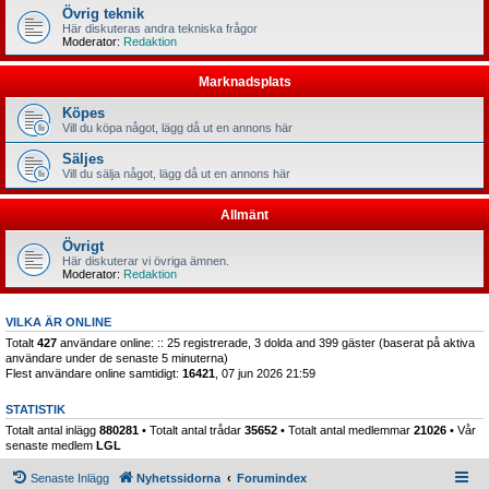
Övrig teknik
Här diskuteras andra tekniska frågor
Moderator:
Redaktion
Marknadsplats
Köpes
Vill du köpa något, lägg då ut en annons här
Säljes
Vill du sälja något, lägg då ut en annons här
Allmänt
Övrigt
Här diskuterar vi övriga ämnen.
Moderator:
Redaktion
VILKA ÄR ONLINE
Totalt
427
användare online: :: 25 registrerade, 3 dolda and 399 gäster (baserat på aktiva
användare under de senaste 5 minuterna)
Flest användare online samtidigt:
16421
, 07 jun 2026 21:59
STATISTIK
Totalt antal inlägg
880281
• Totalt antal trådar
35652
• Totalt antal medlemmar
21026
• Vår
senaste medlem
LGL
Senaste Inlägg
Nyhetssidorna
Forumindex