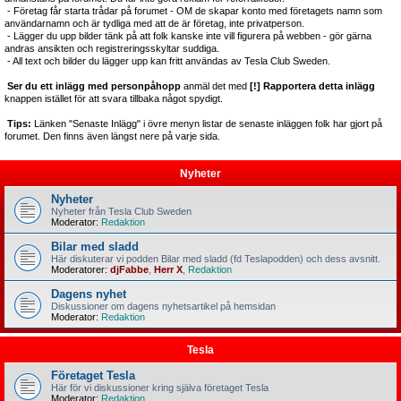
- Företag får starta trådar på forumet - OM de skapar konto med företagets namn som
användarnamn och är tydliga med att de är företag, inte privatperson.
- Lägger du upp bilder tänk på att folk kanske inte vill figurera på webben - gör gärna
andras ansikten och registreringsskyltar suddiga.
- All text och bilder du lägger upp kan fritt användas av Tesla Club Sweden.
Ser du ett inlägg med personpåhopp
anmäl det med
[!] Rapportera detta inlägg
knappen istället för att svara tillbaka något spydigt.
Tips:
Länken "Senaste Inlägg" i övre menyn listar de senaste inläggen folk har gjort på
forumet. Den finns även längst nere på varje sida.
Nyheter
Nyheter
Nyheter från Tesla Club Sweden
Moderator:
Redaktion
Bilar med sladd
Här diskuterar vi podden Bilar med sladd (fd Teslapodden) och dess avsnitt.
Moderatorer:
djFabbe
,
Herr X
,
Redaktion
Dagens nyhet
Diskussioner om dagens nyhetsartikel på hemsidan
Moderator:
Redaktion
Tesla
Företaget Tesla
Här för vi diskussioner kring själva företaget Tesla
Moderator:
Redaktion