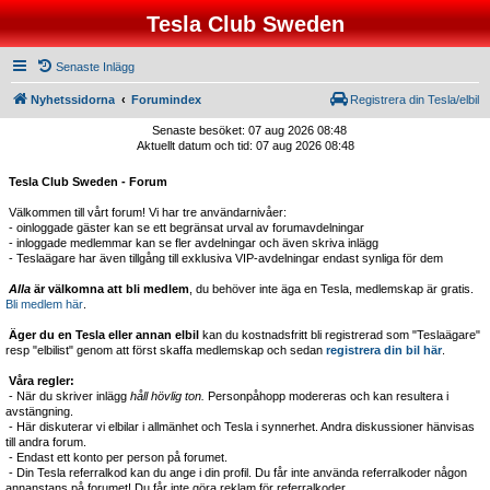
Tesla Club Sweden
Senaste Inlägg
Nyhetssidorna
Forumindex
Registrera din Tesla/elbil
Senaste besöket: 07 aug 2026 08:48
Aktuellt datum och tid: 07 aug 2026 08:48
Tesla Club Sweden - Forum
Välkommen till vårt forum! Vi har tre användarnivåer:
- oinloggade gäster kan se ett begränsat urval av forumavdelningar
- inloggade medlemmar kan se fler avdelningar och även skriva inlägg
- Teslaägare har även tillgång till exklusiva VIP-avdelningar endast synliga för dem
Alla
är välkomna att bli medlem
, du behöver inte äga en Tesla, medlemskap är gratis.
Bli medlem här
.
Äger du en Tesla eller annan elbil
kan du kostnadsfritt bli registrerad som "Teslaägare"
resp "elbilist" genom att först skaffa medlemskap och sedan
registrera din bil här
.
Våra regler:
- När du skriver inlägg
håll hövlig ton.
Personpåhopp modereras och kan resultera i
avstängning.
- Här diskuterar vi elbilar i allmänhet och Tesla i synnerhet. Andra diskussioner hänvisas
till andra forum.
- Endast ett konto per person på forumet.
- Din Tesla referralkod kan du ange i din profil. Du får inte använda referralkoder någon
annanstans på forumet! Du får inte göra reklam för referralkoder.