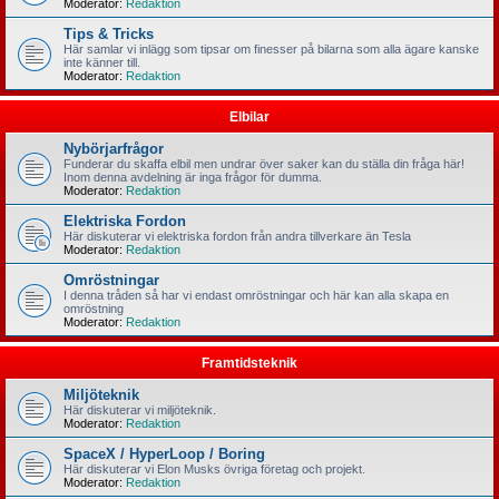
Moderator:
Redaktion
Tips & Tricks
Här samlar vi inlägg som tipsar om finesser på bilarna som alla ägare kanske
inte känner till.
Moderator:
Redaktion
Elbilar
Nybörjarfrågor
Funderar du skaffa elbil men undrar över saker kan du ställa din fråga här!
Inom denna avdelning är inga frågor för dumma.
Moderator:
Redaktion
Elektriska Fordon
Här diskuterar vi elektriska fordon från andra tillverkare än Tesla
Moderator:
Redaktion
Omröstningar
I denna tråden så har vi endast omröstningar och här kan alla skapa en
omröstning
Moderator:
Redaktion
Framtidsteknik
Miljöteknik
Här diskuterar vi miljöteknik.
Moderator:
Redaktion
SpaceX / HyperLoop / Boring
Här diskuterar vi Elon Musks övriga företag och projekt.
Moderator:
Redaktion