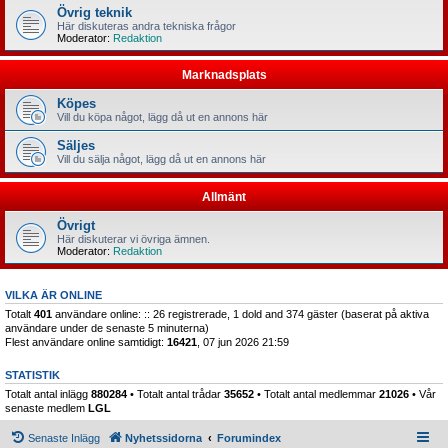
Övrig teknik
Här diskuteras andra tekniska frågor
Moderator:
Redaktion
Marknadsplats
Köpes
Vill du köpa något, lägg då ut en annons här
Säljes
Vill du sälja något, lägg då ut en annons här
Allmänt
Övrigt
Här diskuterar vi övriga ämnen.
Moderator:
Redaktion
VILKA ÄR ONLINE
Totalt
401
användare online: :: 26 registrerade, 1 dold and 374 gäster (baserat på aktiva
användare under de senaste 5 minuterna)
Flest användare online samtidigt:
16421
, 07 jun 2026 21:59
STATISTIK
Totalt antal inlägg
880284
• Totalt antal trådar
35652
• Totalt antal medlemmar
21026
• Vår
senaste medlem
LGL
Senaste Inlägg
Nyhetssidorna
Forumindex