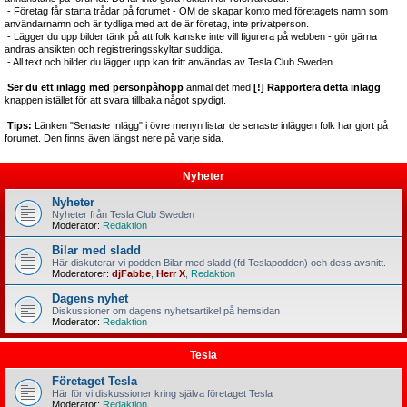
- Företag får starta trådar på forumet - OM de skapar konto med företagets namn som
användarnamn och är tydliga med att de är företag, inte privatperson.
- Lägger du upp bilder tänk på att folk kanske inte vill figurera på webben - gör gärna
andras ansikten och registreringsskyltar suddiga.
- All text och bilder du lägger upp kan fritt användas av Tesla Club Sweden.
Ser du ett inlägg med personpåhopp
anmäl det med
[!] Rapportera detta inlägg
knappen istället för att svara tillbaka något spydigt.
Tips:
Länken "Senaste Inlägg" i övre menyn listar de senaste inläggen folk har gjort på
forumet. Den finns även längst nere på varje sida.
Nyheter
Nyheter
Nyheter från Tesla Club Sweden
Moderator:
Redaktion
Bilar med sladd
Här diskuterar vi podden Bilar med sladd (fd Teslapodden) och dess avsnitt.
Moderatorer:
djFabbe
,
Herr X
,
Redaktion
Dagens nyhet
Diskussioner om dagens nyhetsartikel på hemsidan
Moderator:
Redaktion
Tesla
Företaget Tesla
Här för vi diskussioner kring själva företaget Tesla
Moderator:
Redaktion