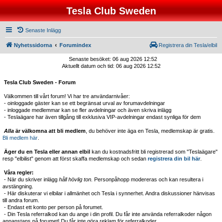
Tesla Club Sweden
Senaste Inlägg
Nyhetssidorna
Forumindex
Registrera din Tesla/elbil
Senaste besöket: 06 aug 2026 12:52
Aktuellt datum och tid: 06 aug 2026 12:52
Tesla Club Sweden - Forum
Välkommen till vårt forum! Vi har tre användarnivåer:
- oinloggade gäster kan se ett begränsat urval av forumavdelningar
- inloggade medlemmar kan se fler avdelningar och även skriva inlägg
- Teslaägare har även tillgång till exklusiva VIP-avdelningar endast synliga för dem
Alla
är välkomna att bli medlem
, du behöver inte äga en Tesla, medlemskap är gratis.
Bli medlem här
.
Äger du en Tesla eller annan elbil
kan du kostnadsfritt bli registrerad som "Teslaägare"
resp "elbilist" genom att först skaffa medlemskap och sedan
registrera din bil här
.
Våra regler:
- När du skriver inlägg
håll hövlig ton.
Personpåhopp modereras och kan resultera i
avstängning.
- Här diskuterar vi elbilar i allmänhet och Tesla i synnerhet. Andra diskussioner hänvisas
till andra forum.
- Endast ett konto per person på forumet.
- Din Tesla referralkod kan du ange i din profil. Du får inte använda referralkoder någon
annanstans på forumet! Du får inte göra reklam för referralkoder.