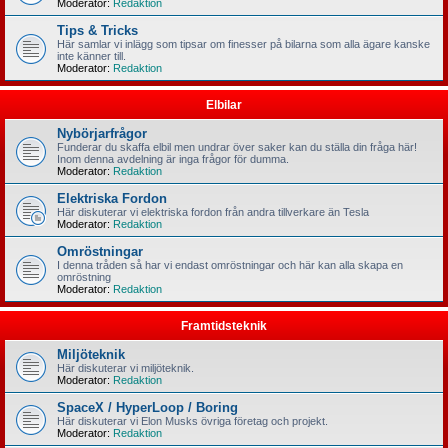
Moderator:
Redaktion
Tips & Tricks
Här samlar vi inlägg som tipsar om finesser på bilarna som alla ägare kanske
inte känner till.
Moderator:
Redaktion
Elbilar
Nybörjarfrågor
Funderar du skaffa elbil men undrar över saker kan du ställa din fråga här!
Inom denna avdelning är inga frågor för dumma.
Moderator:
Redaktion
Elektriska Fordon
Här diskuterar vi elektriska fordon från andra tillverkare än Tesla
Moderator:
Redaktion
Omröstningar
I denna tråden så har vi endast omröstningar och här kan alla skapa en
omröstning
Moderator:
Redaktion
Framtidsteknik
Miljöteknik
Här diskuterar vi miljöteknik.
Moderator:
Redaktion
SpaceX / HyperLoop / Boring
Här diskuterar vi Elon Musks övriga företag och projekt.
Moderator:
Redaktion