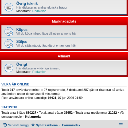
Övrig teknik
Här diskuteras andra tekniska frågor
Moderator:
Redaktion
Marknadsplats
Köpes
Vill du köpa något, lägg då ut en annons här
Säljes
Vill du sälja något, lägg då ut en annons här
Allmänt
Övrigt
Här diskuterar vi övriga ämnen.
Moderator:
Redaktion
VILKA ÄR ONLINE
Totalt
917
användare online: :: 27 registrerade, 3 dolda and 887 gäster (baserat på aktiva
användare under de senaste 5 minuterna)
Flest användare online samtidigt:
16421
, 07 jun 2026 21:59
STATISTIK
Totalt antal inlägg
880227
• Totalt antal trådar
35652
• Totalt antal medlemmar
21022
• Vår
senaste medlem
Kulanpola
Senaste Inlägg
Nyhetssidorna
Forumindex