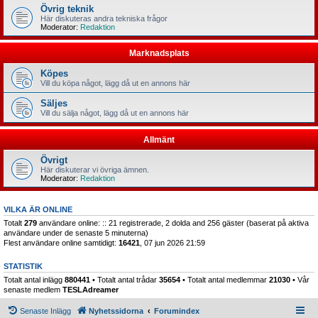
Övrig teknik
Här diskuteras andra tekniska frågor
Moderator:
Redaktion
Marknadsplats
Köpes
Vill du köpa något, lägg då ut en annons här
Säljes
Vill du sälja något, lägg då ut en annons här
Allmänt
Övrigt
Här diskuterar vi övriga ämnen.
Moderator:
Redaktion
VILKA ÄR ONLINE
Totalt
279
användare online: :: 21 registrerade, 2 dolda and 256 gäster (baserat på aktiva
användare under de senaste 5 minuterna)
Flest användare online samtidigt:
16421
, 07 jun 2026 21:59
STATISTIK
Totalt antal inlägg
880441
• Totalt antal trådar
35654
• Totalt antal medlemmar
21030
• Vår
senaste medlem
TESLAdreamer
Senaste Inlägg
Nyhetssidorna
Forumindex