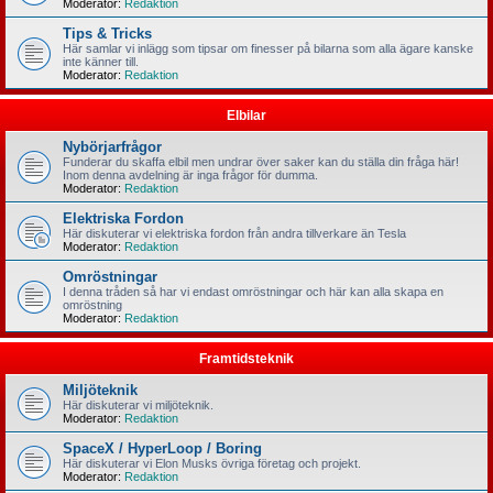
Moderator:
Redaktion
Tips & Tricks
Här samlar vi inlägg som tipsar om finesser på bilarna som alla ägare kanske
inte känner till.
Moderator:
Redaktion
Elbilar
Nybörjarfrågor
Funderar du skaffa elbil men undrar över saker kan du ställa din fråga här!
Inom denna avdelning är inga frågor för dumma.
Moderator:
Redaktion
Elektriska Fordon
Här diskuterar vi elektriska fordon från andra tillverkare än Tesla
Moderator:
Redaktion
Omröstningar
I denna tråden så har vi endast omröstningar och här kan alla skapa en
omröstning
Moderator:
Redaktion
Framtidsteknik
Miljöteknik
Här diskuterar vi miljöteknik.
Moderator:
Redaktion
SpaceX / HyperLoop / Boring
Här diskuterar vi Elon Musks övriga företag och projekt.
Moderator:
Redaktion