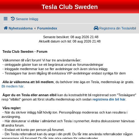
Tesla Club Sweden
Senaste Inlägg
Nyhetssidorna
Forumindex
Registrera din Tesla/elbil
Senaste besöket: 08 aug 2026 21:48
Aktuellt datum och tid: 08 aug 2026 21:48
Tesla Club Sweden - Forum
Välkommen till vårt forum! Vi har tre användarnivåer:
- oinloggade gäster kan se ett begränsat urval av forumavdelningar
- inloggade medlemmar kan se fler avdelningar och även skriva inlägg
- Teslaägare har även tillgång till exklusiva VIP-avdelningar endast synliga för dem
Alla
är välkomna att bli medlem
, du behöver inte äga en Tesla, medlemskap är gratis.
Bli medlem här
.
Äger du en Tesla eller annan elbil
kan du kostnadsfritt bli registrerad som "Teslaägare"
resp "elbilist" genom att först skaffa medlemskap och sedan
registrera din bil här
.
Våra regler:
- När du skriver inlägg
håll hövlig ton.
Personpåhopp modereras och kan resultera i
avstängning.
- Här diskuterar vi elbilar i allmänhet och Tesla i synnerhet. Andra diskussioner hänvisas
till andra forum.
- Endast ett konto per person på forumet.
- Din Tesla referralkod kan du ange i din profil. Du får inte använda referralkoder någon
annanstans på forumet! Du får inte göra reklam för referralkoder.