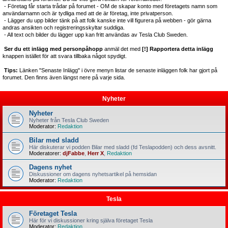
- Företag får starta trådar på forumet - OM de skapar konto med företagets namn som
användarnamn och är tydliga med att de är företag, inte privatperson.
- Lägger du upp bilder tänk på att folk kanske inte vill figurera på webben - gör gärna
andras ansikten och registreringsskyltar suddiga.
- All text och bilder du lägger upp kan fritt användas av Tesla Club Sweden.
Ser du ett inlägg med personpåhopp
anmäl det med
[!] Rapportera detta inlägg
knappen istället för att svara tillbaka något spydigt.
Tips:
Länken "Senaste Inlägg" i övre menyn listar de senaste inläggen folk har gjort på
forumet. Den finns även längst nere på varje sida.
Nyheter
Nyheter
Nyheter från Tesla Club Sweden
Moderator:
Redaktion
Bilar med sladd
Här diskuterar vi podden Bilar med sladd (fd Teslapodden) och dess avsnitt.
Moderatorer:
djFabbe
,
Herr X
,
Redaktion
Dagens nyhet
Diskussioner om dagens nyhetsartikel på hemsidan
Moderator:
Redaktion
Tesla
Företaget Tesla
Här för vi diskussioner kring själva företaget Tesla
Moderator:
Redaktion