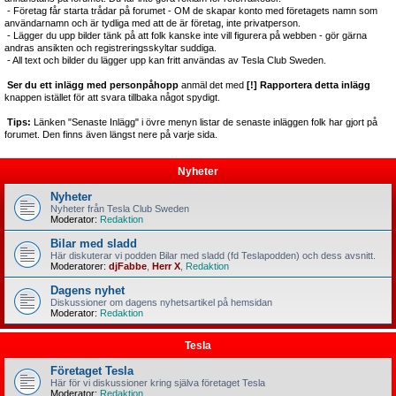
- Företag får starta trådar på forumet - OM de skapar konto med företagets namn som
användarnamn och är tydliga med att de är företag, inte privatperson.
- Lägger du upp bilder tänk på att folk kanske inte vill figurera på webben - gör gärna
andras ansikten och registreringsskyltar suddiga.
- All text och bilder du lägger upp kan fritt användas av Tesla Club Sweden.
Ser du ett inlägg med personpåhopp
anmäl det med
[!] Rapportera detta inlägg
knappen istället för att svara tillbaka något spydigt.
Tips:
Länken "Senaste Inlägg" i övre menyn listar de senaste inläggen folk har gjort på
forumet. Den finns även längst nere på varje sida.
Nyheter
Nyheter
Nyheter från Tesla Club Sweden
Moderator:
Redaktion
Bilar med sladd
Här diskuterar vi podden Bilar med sladd (fd Teslapodden) och dess avsnitt.
Moderatorer:
djFabbe
,
Herr X
,
Redaktion
Dagens nyhet
Diskussioner om dagens nyhetsartikel på hemsidan
Moderator:
Redaktion
Tesla
Företaget Tesla
Här för vi diskussioner kring själva företaget Tesla
Moderator:
Redaktion