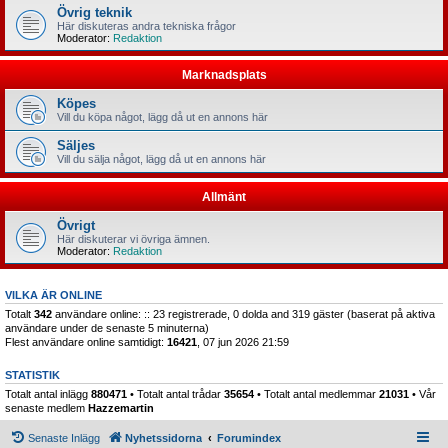
Övrig teknik
Här diskuteras andra tekniska frågor
Moderator:
Redaktion
Marknadsplats
Köpes
Vill du köpa något, lägg då ut en annons här
Säljes
Vill du sälja något, lägg då ut en annons här
Allmänt
Övrigt
Här diskuterar vi övriga ämnen.
Moderator:
Redaktion
VILKA ÄR ONLINE
Totalt
342
användare online: :: 23 registrerade, 0 dolda and 319 gäster (baserat på aktiva
användare under de senaste 5 minuterna)
Flest användare online samtidigt:
16421
, 07 jun 2026 21:59
STATISTIK
Totalt antal inlägg
880471
• Totalt antal trådar
35654
• Totalt antal medlemmar
21031
• Vår
senaste medlem
Hazzemartin
Senaste Inlägg
Nyhetssidorna
Forumindex