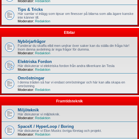
Moderator:
Redaktion
Tips & Tricks
Här samlar vi inlägg som tipsar om finesser på bilarna som alla ägare kanske
inte känner till.
Moderator:
Redaktion
Elbilar
Nybörjarfrågor
Funderar du skaffa elbil men undrar över saker kan du ställa din fråga här!
Inom denna avdelning är inga frågor för dumma.
Moderator:
Redaktion
Elektriska Fordon
Här diskuterar vi elektriska fordon från andra tillverkare än Tesla
Moderator:
Redaktion
Omröstningar
I denna tråden så har vi endast omröstningar och här kan alla skapa en
omröstning
Moderator:
Redaktion
Framtidsteknik
Miljöteknik
Här diskuterar vi miljöteknik.
Moderator:
Redaktion
SpaceX / HyperLoop / Boring
Här diskuterar vi Elon Musks övriga företag och projekt.
Moderator:
Redaktion