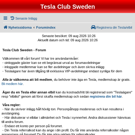
Tesla Club Sweden
Senaste Inlägg
Nyhetssidorna
Forumindex
Registrera din Tesla/elbil
Senaste besöket: 09 aug 2026 10:26
Aktuellt datum och tid: 09 aug 2026 10:26
Tesla Club Sweden - Forum
Välkommen till vårt forum! Vi har tre användarnivåer:
- oinloggade gäster kan se ett begränsat urval av forumavdelningar
- inloggade medlemmar kan se fler avdelningar och även skriva inlägg
- Teslaägare har även tillgång till exklusiva VIP-avdelningar endast synliga för dem
Alla
är välkomna att bli medlem
, du behöver inte äga en Tesla, medlemskap är gratis.
Bli medlem här
.
Äger du en Tesla eller annan elbil
kan du kostnadsfritt bli registrerad som "Teslaägare"
resp "elbilist" genom att först skaffa medlemskap och sedan
registrera din bil här
.
Våra regler:
- När du skriver inlägg
håll hövlig ton.
Personpåhopp modereras och kan resultera i
avstängning.
- Här diskuterar vi elbilar i allmänhet och Tesla i synnerhet. Andra diskussioner hänvisas
till andra forum.
- Endast ett konto per person på forumet.
- Din Tesla referralkod kan du ange i din profil. Du får inte använda referralkoder någon
annanstans på forumet! Du får inte göra reklam för referralkoder.