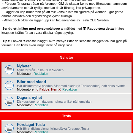
- Företag får starta trådar på forumet - OM de skapar konto med företagets namn som
användarnamn och är tydliga med att de är företag, inte privatperson.
- Lägger du upp bilder tänk på att folk kanske inte vill figurera på webben - gör gärna
andras ansikten och registreringsskyltar suddiga.
- All text och bilder du lägger upp kan fritt användas av Tesla Club Sweden.
Ser du ett inlägg med personpåhopp
anmäl det med
[!] Rapportera detta inlägg
knappen istället för att svara tillbaka något spydigt.
Tips:
Länken "Senaste Inlägg" i övre menyn listar de senaste inläggen folk har gjort på
forumet. Den finns även längst nere på varje sida.
Nyheter
Nyheter
Nyheter från Tesla Club Sweden
Moderator:
Redaktion
Bilar med sladd
Här diskuterar vi podden Bilar med sladd (fd Teslapodden) och dess avsnitt.
Moderatorer:
djFabbe
,
Herr X
,
Redaktion
Dagens nyhet
Diskussioner om dagens nyhetsartikel på hemsidan
Moderator:
Redaktion
Tesla
Företaget Tesla
Här för vi diskussioner kring själva företaget Tesla
Moderator:
Redaktion