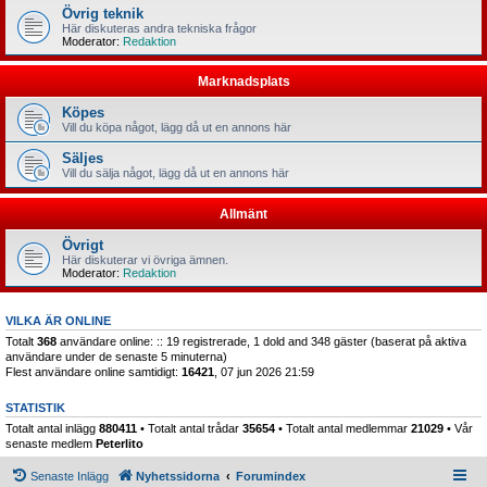
Övrig teknik
Här diskuteras andra tekniska frågor
Moderator:
Redaktion
Marknadsplats
Köpes
Vill du köpa något, lägg då ut en annons här
Säljes
Vill du sälja något, lägg då ut en annons här
Allmänt
Övrigt
Här diskuterar vi övriga ämnen.
Moderator:
Redaktion
VILKA ÄR ONLINE
Totalt
368
användare online: :: 19 registrerade, 1 dold and 348 gäster (baserat på aktiva
användare under de senaste 5 minuterna)
Flest användare online samtidigt:
16421
, 07 jun 2026 21:59
STATISTIK
Totalt antal inlägg
880411
• Totalt antal trådar
35654
• Totalt antal medlemmar
21029
• Vår
senaste medlem
Peterlito
Senaste Inlägg
Nyhetssidorna
Forumindex