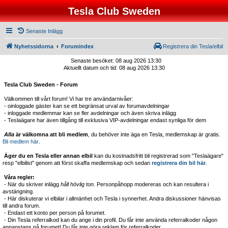
Tesla Club Sweden
Senaste Inlägg
Nyhetssidorna
Forumindex
Registrera din Tesla/elbil
Senaste besöket: 08 aug 2026 13:30
Aktuellt datum och tid: 08 aug 2026 13:30
Tesla Club Sweden - Forum
Välkommen till vårt forum! Vi har tre användarnivåer:
- oinloggade gäster kan se ett begränsat urval av forumavdelningar
- inloggade medlemmar kan se fler avdelningar och även skriva inlägg
- Teslaägare har även tillgång till exklusiva VIP-avdelningar endast synliga för dem
Alla
är välkomna att bli medlem
, du behöver inte äga en Tesla, medlemskap är gratis.
Bli medlem här
.
Äger du en Tesla eller annan elbil
kan du kostnadsfritt bli registrerad som "Teslaägare"
resp "elbilist" genom att först skaffa medlemskap och sedan
registrera din bil här
.
Våra regler:
- När du skriver inlägg
håll hövlig ton.
Personpåhopp modereras och kan resultera i
avstängning.
- Här diskuterar vi elbilar i allmänhet och Tesla i synnerhet. Andra diskussioner hänvisas
till andra forum.
- Endast ett konto per person på forumet.
- Din Tesla referralkod kan du ange i din profil. Du får inte använda referralkoder någon
annanstans på forumet! Du får inte göra reklam för referralkoder.