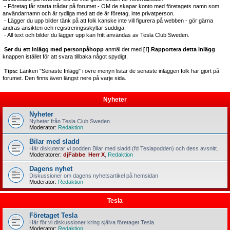
- Företag får starta trådar på forumet - OM de skapar konto med företagets namn som
användarnamn och är tydliga med att de är företag, inte privatperson.
- Lägger du upp bilder tänk på att folk kanske inte vill figurera på webben - gör gärna
andras ansikten och registreringsskyltar suddiga.
- All text och bilder du lägger upp kan fritt användas av Tesla Club Sweden.
Ser du ett inlägg med personpåhopp
anmäl det med
[!] Rapportera detta inlägg
knappen istället för att svara tillbaka något spydigt.
Tips:
Länken "Senaste Inlägg" i övre menyn listar de senaste inläggen folk har gjort på
forumet. Den finns även längst nere på varje sida.
Nyheter
Nyheter
Nyheter från Tesla Club Sweden
Moderator:
Redaktion
Bilar med sladd
Här diskuterar vi podden Bilar med sladd (fd Teslapodden) och dess avsnitt.
Moderatorer:
djFabbe
,
Herr X
,
Redaktion
Dagens nyhet
Diskussioner om dagens nyhetsartikel på hemsidan
Moderator:
Redaktion
Tesla
Företaget Tesla
Här för vi diskussioner kring själva företaget Tesla
Moderator:
Redaktion