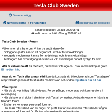
Tesla Club Sweden
Senaste Inlägg
Nyhetssidorna
Forumindex
Registrera din Tesla/elbil
Senaste besöket: 08 aug 2026 08:41
Aktuellt datum och tid: 08 aug 2026 08:41
Tesla Club Sweden - Forum
Välkommen till vårt forum! Vi har tre användarnivåer:
- oinloggade gäster kan se ett begränsat urval av forumavdelningar
- inloggade medlemmar kan se fler avdelningar och även skriva inlägg
- Teslaägare har även tillgång till exklusiva VIP-avdelningar endast synliga för dem
Alla
är välkomna att bli medlem
, du behöver inte äga en Tesla, medlemskap är gratis.
Bli medlem här
.
Äger du en Tesla eller annan elbil
kan du kostnadsfritt bli registrerad som "Teslaägare"
resp "elbilist" genom att först skaffa medlemskap och sedan
registrera din bil här
.
Våra regler:
- När du skriver inlägg
håll hövlig ton.
Personpåhopp modereras och kan resultera i
avstängning.
- Här diskuterar vi elbilar i allmänhet och Tesla i synnerhet. Andra diskussioner hänvisas
till andra forum.
- Endast ett konto per person på forumet.
- Din Tesla referralkod kan du ange i din profil. Du får inte använda referralkoder någon
annanstans på forumet! Du får inte göra reklam för referralkoder.