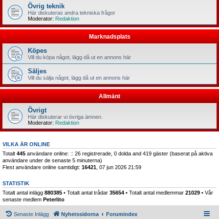
Övrig teknik
Här diskuteras andra tekniska frågor
Moderator:
Redaktion
Marknadsplats
Köpes
Vill du köpa något, lägg då ut en annons här
Säljes
Vill du sälja något, lägg då ut en annons här
Allmänt
Övrigt
Här diskuterar vi övriga ämnen.
Moderator:
Redaktion
VILKA ÄR ONLINE
Totalt
445
användare online: :: 26 registrerade, 0 dolda and 419 gäster (baserat på aktiva
användare under de senaste 5 minuterna)
Flest användare online samtidigt:
16421
, 07 jun 2026 21:59
STATISTIK
Totalt antal inlägg
880385
• Totalt antal trådar
35654
• Totalt antal medlemmar
21029
• Vår
senaste medlem
Peterlito
Senaste Inlägg
Nyhetssidorna
Forumindex