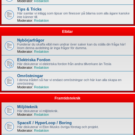
Moderator:
Redaktion
Tips & Tricks
Här samlar vi inlägg som tipsar om finesser på bilarna som alla ägare kanske
inte känner till.
Moderator:
Redaktion
Elbilar
Nybörjarfrågor
Funderar du skaffa elbil men undrar över saker kan du ställa din fråga här!
Inom denna avdelning är inga frågor för dumma.
Moderator:
Redaktion
Elektriska Fordon
Här diskuterar vi elektriska fordon från andra tillverkare än Tesla
Moderator:
Redaktion
Omröstningar
I denna tråden så har vi endast omröstningar och här kan alla skapa en
omröstning
Moderator:
Redaktion
Framtidsteknik
Miljöteknik
Här diskuterar vi miljöteknik.
Moderator:
Redaktion
SpaceX / HyperLoop / Boring
Här diskuterar vi Elon Musks övriga företag och projekt.
Moderator:
Redaktion