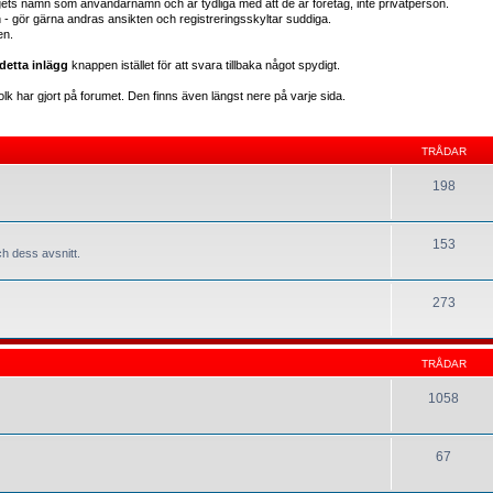
gets namn som användarnamn och är tydliga med att de är företag, inte privatperson.
en - gör gärna andras ansikten och registreringsskyltar suddiga.
en.
detta inlägg
knappen istället för att svara tillbaka något spydigt.
lk har gjort på forumet. Den finns även längst nere på varje sida.
TRÅDAR
198
153
h dess avsnitt.
273
TRÅDAR
1058
67