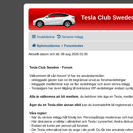
Tesla Club Swede
Snabblänkar
Senaste Inlägg
Nyhetssidorna
Forumindex
Aktuellt datum och tid: 08 aug 2026 01:00
Tesla Club Sweden - Forum
Välkommen till vårt forum! Vi har tre användarnivåer:
- oinloggade gäster kan se ett begränsat urval av forumavdelningar
- inloggade medlemmar kan se fler avdelningar och även skriva inlägg
- Teslaägare har även tillgång till exklusiva VIP-avdelningar endast synl
Alla
är välkomna att bli medlem
, du behöver inte äga en Tesla, medle
Äger du en Tesla eller annan elbil
kan du kostnadsfritt bli registrera
Våra regler:
- När du skriver inlägg
håll hövlig ton.
Personpåhopp modereras och kan r
- Här diskuterar vi elbilar i allmänhet och Tesla i synnerhet. Andra diskus
- Endast ett konto per person på forumet.
- Din Tesla referralkod kan du ange i din profil. Du får inte använda ref