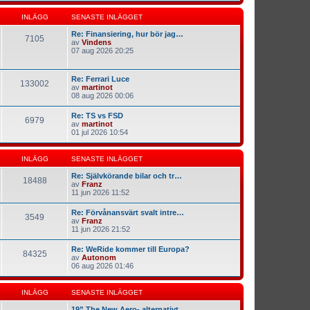
INLÄGG
SENASTE INLÄGGET
Re: Finansiering, hur bör jag…
7105
av
Vindens
07 aug 2026 20:25
Re: Ferrari Luce
133002
av
martinot
08 aug 2026 00:06
Re: TS vs FSD
6979
av
martinot
01 jul 2026 10:54
INLÄGG
SENASTE INLÄGGET
Re: Självkörande bilar och tr…
18488
av
Franz
11 jun 2026 11:52
Re: Förvånansvärt svalt intre…
3549
av
Franz
11 jun 2026 21:52
Re: WeRide kommer till Europa?
84325
av
Autonom
06 aug 2026 01:46
INLÄGG
SENASTE INLÄGGET
19” The New Aero- alternativt…