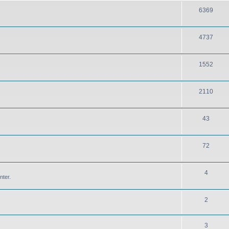
6369
4737
1552
2110
43
72
4
nter.
2
3