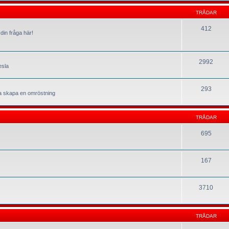
TRÅDAR
412
din fråga här!
2992
esla
293
la skapa en omröstning
TRÅDAR
695
167
3710
TRÅDAR