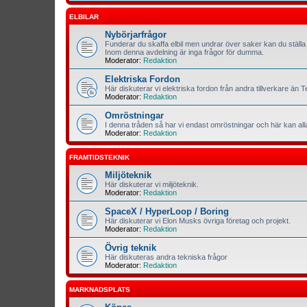
ELBILAR
Nybörjarfrågor
Funderar du skaffa elbil men undrar över saker kan du ställa 
Inom denna avdelning är inga frågor för dumma.
Moderator:
Redaktion
Elektriska Fordon
Här diskuterar vi elektriska fordon från andra tillverkare än T
Moderator:
Redaktion
Omröstningar
I denna tråden så har vi endast omröstningar och här kan al
Moderator:
Redaktion
FRAMTIDSTEKNIK
Miljöteknik
Här diskuterar vi miljöteknik.
Moderator:
Redaktion
SpaceX / HyperLoop / Boring
Här diskuterar vi Elon Musks övriga företag och projekt.
Moderator:
Redaktion
Övrig teknik
Här diskuteras andra tekniska frågor
Moderator:
Redaktion
MARKNADSPLATS