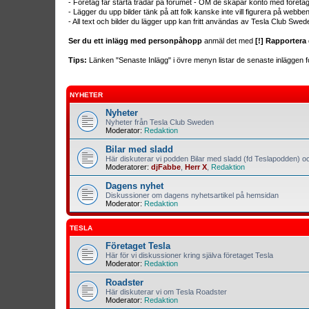
- Företag får starta trådar på forumet - OM de skapar konto med företa
- Lägger du upp bilder tänk på att folk kanske inte vill figurera på webb
- All text och bilder du lägger upp kan fritt användas av Tesla Club Swed
Ser du ett inlägg med personpåhopp
anmäl det med
[!] Rapportera 
Tips:
Länken "Senaste Inlägg" i övre menyn listar de senaste inläggen fo
NYHETER
Nyheter
Nyheter från Tesla Club Sweden
Moderator:
Redaktion
Bilar med sladd
Här diskuterar vi podden Bilar med sladd (fd Teslapodden) oc
Moderatorer:
djFabbe
,
Herr X
,
Redaktion
Dagens nyhet
Diskussioner om dagens nyhetsartikel på hemsidan
Moderator:
Redaktion
TESLA
Företaget Tesla
Här för vi diskussioner kring själva företaget Tesla
Moderator:
Redaktion
Roadster
Här diskuterar vi om Tesla Roadster
Moderator:
Redaktion