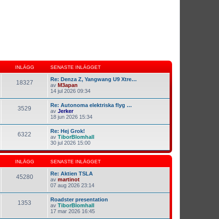
INLÄGG
SENASTE INLÄGGET
Re: Denza Z, Yangwang U9 Xtre…
18327
av
M3apan
14 jul 2026 09:34
Re: Autonoma elektriska flyg …
3529
av
Jerker
18 jun 2026 15:34
Re: Hej Grok!
6322
av
TiborBlomhall
30 jul 2026 15:00
INLÄGG
SENASTE INLÄGGET
Re: Aktien TSLA
45280
av
martinot
07 aug 2026 23:14
Roadster presentation
1353
av
TiborBlomhall
17 mar 2026 16:45