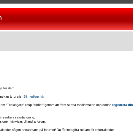
n
iga för dem
mskap är gratis.
Bli medlem här
.
d som "Teslaägare" resp "elbilist" genom att först skaffa medlemskap och sedan
registrera din
esultera i avstängning.
sioner hänvisas till andra forum.
erralkoder någon annanstans på forumet! Du får inte göra reklam för referralkoder.