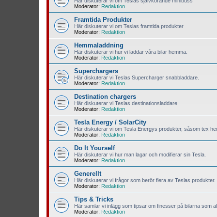
Här diskuterar vi om Teslas självkörande minibuss
Moderator:
Redaktion
Framtida Produkter
Här diskuterar vi om Teslas framtida produkter
Moderator:
Redaktion
Hemmaladdning
Här diskuterar vi hur vi laddar våra bilar hemma.
Moderator:
Redaktion
Superchargers
Här diskuterar vi Teslas Supercharger snabbladdare.
Moderator:
Redaktion
Destination chargers
Här diskuterar vi Teslas destinationsladdare
Moderator:
Redaktion
Tesla Energy / SolarCity
Här diskuterar vi om Tesla Energys produkter, såsom tex hem
Moderator:
Redaktion
Do It Yourself
Här diskuterar vi hur man lagar och modifierar sin Tesla.
Moderator:
Redaktion
Generellt
Här diskuterar vi frågor som berör flera av Teslas produkter.
Moderator:
Redaktion
Tips & Tricks
Här samlar vi inlägg som tipsar om finesser på bilarna som all
Moderator:
Redaktion