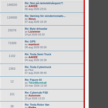
Re: Slut på räckviddsångest?!
146020
av
AAKEE
06 aug 2026 23:01
Re: Varning för sönderrostade…
116930
av
Xious
07 aug 2026 16:18
Re: Byte drivaxlar
25076
av
Lizwinter
24 jul 2026 03:33
Re: GPS
73309
av
martinot
08 aug 2026 00:59
Re: Tesla Semi Truck
1102
av
AAKEE
04 aug 2026 20:28
Re: Tesla Cybertruck
2363
av
Pius
07 aug 2026 08:40
Re: Figure 03
12
av
TiborBlomhall
10 mar 2026 13:30
Re: Cybercab FSD
101
av
Autonom
25 jul 2026 13:23
Re: Tesla Robo Van
36
av
Bjelke