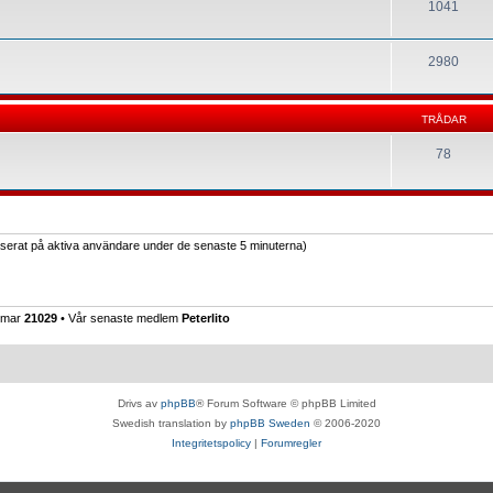
1041
2980
TRÅDAR
78
baserat på aktiva användare under de senaste 5 minuterna)
emmar
21029
• Vår senaste medlem
Peterlito
Drivs av
phpBB
® Forum Software © phpBB Limited
Swedish translation by
phpBB Sweden
© 2006-2020
Integritetspolicy
|
Forumregler