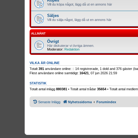
Köpes
Vill du köpa något, lägg då ut en annons här
Säljes
Vill du sälja något, lägg då ut en annons här
ALLMÄNT
Övrigt
Här diskuterar vi övriga ämnen.
Moderator:
Redaktion
VILKA ÄR ONLINE
Totalt
391
användare online: :: 14 registrerade, 1 dold and 376 gäster (
Flest användare online samtidigt:
16421
, 07 jun 2026 21:59
STATISTIK
Totalt antal inlägg
880381
• Totalt antal trådar
35654
• Totalt antal medl
Senaste Inlägg
Nyhetssidorna
Forumindex