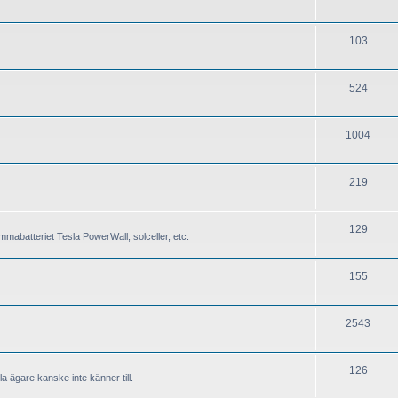
103
524
1004
219
129
mabatteriet Tesla PowerWall, solceller, etc.
155
2543
126
a ägare kanske inte känner till.