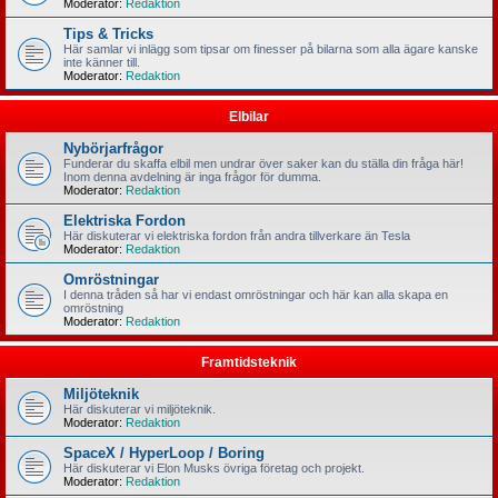
Moderator:
Redaktion
Tips & Tricks
Här samlar vi inlägg som tipsar om finesser på bilarna som alla ägare kanske
inte känner till.
Moderator:
Redaktion
Elbilar
Nybörjarfrågor
Funderar du skaffa elbil men undrar över saker kan du ställa din fråga här!
Inom denna avdelning är inga frågor för dumma.
Moderator:
Redaktion
Elektriska Fordon
Här diskuterar vi elektriska fordon från andra tillverkare än Tesla
Moderator:
Redaktion
Omröstningar
I denna tråden så har vi endast omröstningar och här kan alla skapa en
omröstning
Moderator:
Redaktion
Framtidsteknik
Miljöteknik
Här diskuterar vi miljöteknik.
Moderator:
Redaktion
SpaceX / HyperLoop / Boring
Här diskuterar vi Elon Musks övriga företag och projekt.
Moderator:
Redaktion