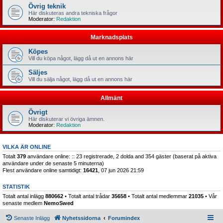
Övrig teknik
Här diskuteras andra tekniska frågor
Moderator:
Redaktion
Marknadsplats
Köpes
Vill du köpa något, lägg då ut en annons här
Säljes
Vill du sälja något, lägg då ut en annons här
Allmänt
Övrigt
Här diskuterar vi övriga ämnen.
Moderator:
Redaktion
VILKA ÄR ONLINE
Totalt
379
användare online: :: 23 registrerade, 2 dolda and 354 gäster (baserat på aktiva
användare under de senaste 5 minuterna)
Flest användare online samtidigt:
16421
, 07 jun 2026 21:59
STATISTIK
Totalt antal inlägg
880662
• Totalt antal trådar
35658
• Totalt antal medlemmar
21035
• Vår
senaste medlem
NemoSwed
Senaste Inlägg
Nyhetssidorna
Forumindex