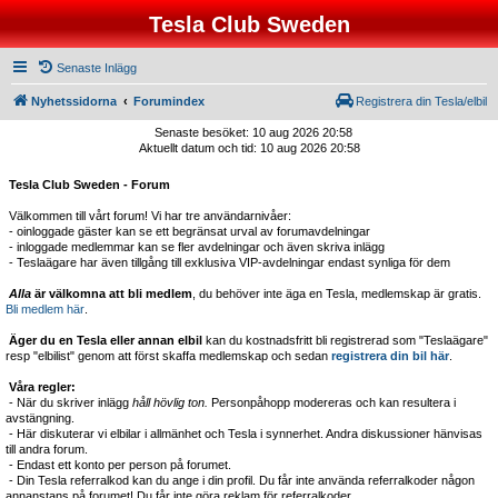
Tesla Club Sweden
Senaste Inlägg
Nyhetssidorna
Forumindex
Registrera din Tesla/elbil
Senaste besöket: 10 aug 2026 20:58
Aktuellt datum och tid: 10 aug 2026 20:58
Tesla Club Sweden - Forum
Välkommen till vårt forum! Vi har tre användarnivåer:
- oinloggade gäster kan se ett begränsat urval av forumavdelningar
- inloggade medlemmar kan se fler avdelningar och även skriva inlägg
- Teslaägare har även tillgång till exklusiva VIP-avdelningar endast synliga för dem
Alla
är välkomna att bli medlem
, du behöver inte äga en Tesla, medlemskap är gratis.
Bli medlem här
.
Äger du en Tesla eller annan elbil
kan du kostnadsfritt bli registrerad som "Teslaägare"
resp "elbilist" genom att först skaffa medlemskap och sedan
registrera din bil här
.
Våra regler:
- När du skriver inlägg
håll hövlig ton.
Personpåhopp modereras och kan resultera i
avstängning.
- Här diskuterar vi elbilar i allmänhet och Tesla i synnerhet. Andra diskussioner hänvisas
till andra forum.
- Endast ett konto per person på forumet.
- Din Tesla referralkod kan du ange i din profil. Du får inte använda referralkoder någon
annanstans på forumet! Du får inte göra reklam för referralkoder.