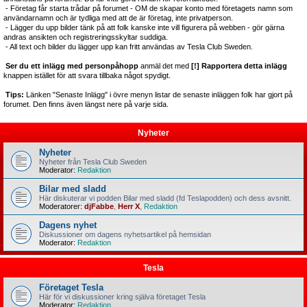
- Företag får starta trådar på forumet - OM de skapar konto med företagets namn som
användarnamn och är tydliga med att de är företag, inte privatperson.
- Lägger du upp bilder tänk på att folk kanske inte vill figurera på webben - gör gärna
andras ansikten och registreringsskyltar suddiga.
- All text och bilder du lägger upp kan fritt användas av Tesla Club Sweden.
Ser du ett inlägg med personpåhopp
anmäl det med
[!] Rapportera detta inlägg
knappen istället för att svara tillbaka något spydigt.
Tips:
Länken "Senaste Inlägg" i övre menyn listar de senaste inläggen folk har gjort på
forumet. Den finns även längst nere på varje sida.
Nyheter
Nyheter
Nyheter från Tesla Club Sweden
Moderator:
Redaktion
Bilar med sladd
Här diskuterar vi podden Bilar med sladd (fd Teslapodden) och dess avsnitt.
Moderatorer:
djFabbe
,
Herr X
,
Redaktion
Dagens nyhet
Diskussioner om dagens nyhetsartikel på hemsidan
Moderator:
Redaktion
Tesla
Företaget Tesla
Här för vi diskussioner kring själva företaget Tesla
Moderator:
Redaktion