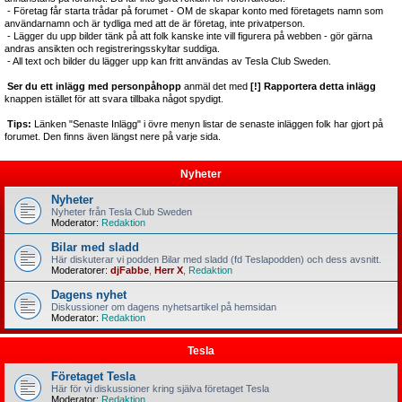
- Företag får starta trådar på forumet - OM de skapar konto med företagets namn som
användarnamn och är tydliga med att de är företag, inte privatperson.
- Lägger du upp bilder tänk på att folk kanske inte vill figurera på webben - gör gärna
andras ansikten och registreringsskyltar suddiga.
- All text och bilder du lägger upp kan fritt användas av Tesla Club Sweden.
Ser du ett inlägg med personpåhopp
anmäl det med
[!] Rapportera detta inlägg
knappen istället för att svara tillbaka något spydigt.
Tips:
Länken "Senaste Inlägg" i övre menyn listar de senaste inläggen folk har gjort på
forumet. Den finns även längst nere på varje sida.
Nyheter
Nyheter
Nyheter från Tesla Club Sweden
Moderator:
Redaktion
Bilar med sladd
Här diskuterar vi podden Bilar med sladd (fd Teslapodden) och dess avsnitt.
Moderatorer:
djFabbe
,
Herr X
,
Redaktion
Dagens nyhet
Diskussioner om dagens nyhetsartikel på hemsidan
Moderator:
Redaktion
Tesla
Företaget Tesla
Här för vi diskussioner kring själva företaget Tesla
Moderator:
Redaktion