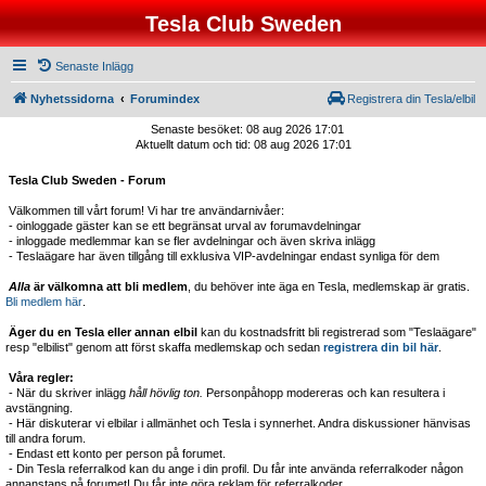
Tesla Club Sweden
Senaste Inlägg
Nyhetssidorna
Forumindex
Registrera din Tesla/elbil
Senaste besöket: 08 aug 2026 17:01
Aktuellt datum och tid: 08 aug 2026 17:01
Tesla Club Sweden - Forum
Välkommen till vårt forum! Vi har tre användarnivåer:
- oinloggade gäster kan se ett begränsat urval av forumavdelningar
- inloggade medlemmar kan se fler avdelningar och även skriva inlägg
- Teslaägare har även tillgång till exklusiva VIP-avdelningar endast synliga för dem
Alla
är välkomna att bli medlem
, du behöver inte äga en Tesla, medlemskap är gratis.
Bli medlem här
.
Äger du en Tesla eller annan elbil
kan du kostnadsfritt bli registrerad som "Teslaägare"
resp "elbilist" genom att först skaffa medlemskap och sedan
registrera din bil här
.
Våra regler:
- När du skriver inlägg
håll hövlig ton.
Personpåhopp modereras och kan resultera i
avstängning.
- Här diskuterar vi elbilar i allmänhet och Tesla i synnerhet. Andra diskussioner hänvisas
till andra forum.
- Endast ett konto per person på forumet.
- Din Tesla referralkod kan du ange i din profil. Du får inte använda referralkoder någon
annanstans på forumet! Du får inte göra reklam för referralkoder.