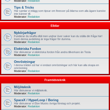
Moderator:
Redaktion
Tips & Tricks
Här samlar vi inlägg som tipsar om finesser på bilarna som alla ägare kanske
inte känner till.
Moderator:
Redaktion
Elbilar
Nybörjarfrågor
Funderar du skaffa elbil men undrar över saker kan du ställa din fråga här!
Inom denna avdelning är inga frågor för dumma.
Moderator:
Redaktion
Elektriska Fordon
Här diskuterar vi elektriska fordon från andra tillverkare än Tesla
Moderator:
Redaktion
Omröstningar
I denna tråden så har vi endast omröstningar och här kan alla skapa en
omröstning
Moderator:
Redaktion
Framtidsteknik
Miljöteknik
Här diskuterar vi miljöteknik.
Moderator:
Redaktion
SpaceX / HyperLoop / Boring
Här diskuterar vi Elon Musks övriga företag och projekt.
Moderator:
Redaktion