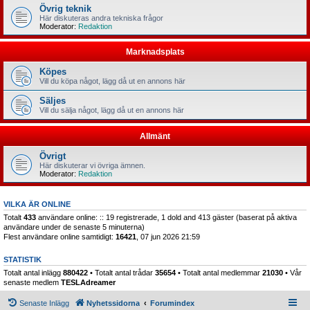
Övrig teknik
Här diskuteras andra tekniska frågor
Moderator:
Redaktion
Marknadsplats
Köpes
Vill du köpa något, lägg då ut en annons här
Säljes
Vill du sälja något, lägg då ut en annons här
Allmänt
Övrigt
Här diskuterar vi övriga ämnen.
Moderator:
Redaktion
VILKA ÄR ONLINE
Totalt
433
användare online: :: 19 registrerade, 1 dold and 413 gäster (baserat på aktiva
användare under de senaste 5 minuterna)
Flest användare online samtidigt:
16421
, 07 jun 2026 21:59
STATISTIK
Totalt antal inlägg
880422
• Totalt antal trådar
35654
• Totalt antal medlemmar
21030
• Vår
senaste medlem
TESLAdreamer
Senaste Inlägg
Nyhetssidorna
Forumindex