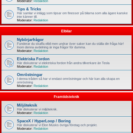
Moderator:
Redaktion
Tips & Tricks
Här samlar vi inlägg som tipsar om finesser på bilarna som alla ägare kanske
inte känner till.
Moderator:
Redaktion
Elbilar
Nybörjarfrågor
Funderar du skaffa elbil men undrar över saker kan du ställa din fråga här!
Inom denna avdelning är inga frågor för dumma.
Moderator:
Redaktion
Elektriska Fordon
Här diskuterar vi elektriska fordon från andra tillverkare än Tesla
Moderator:
Redaktion
Omröstningar
I denna tråden så har vi endast omröstningar och här kan alla skapa en
omröstning
Moderator:
Redaktion
Framtidsteknik
Miljöteknik
Här diskuterar vi miljöteknik.
Moderator:
Redaktion
SpaceX / HyperLoop / Boring
Här diskuterar vi Elon Musks övriga företag och projekt.
Moderator:
Redaktion