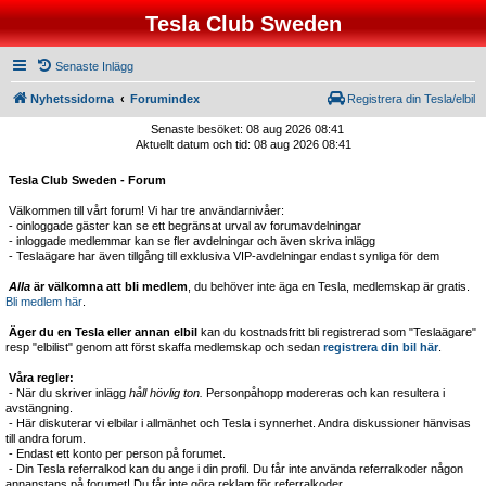
Tesla Club Sweden
Senaste Inlägg
Nyhetssidorna
Forumindex
Registrera din Tesla/elbil
Senaste besöket: 08 aug 2026 08:41
Aktuellt datum och tid: 08 aug 2026 08:41
Tesla Club Sweden - Forum
Välkommen till vårt forum! Vi har tre användarnivåer:
- oinloggade gäster kan se ett begränsat urval av forumavdelningar
- inloggade medlemmar kan se fler avdelningar och även skriva inlägg
- Teslaägare har även tillgång till exklusiva VIP-avdelningar endast synliga för dem
Alla
är välkomna att bli medlem
, du behöver inte äga en Tesla, medlemskap är gratis.
Bli medlem här
.
Äger du en Tesla eller annan elbil
kan du kostnadsfritt bli registrerad som "Teslaägare"
resp "elbilist" genom att först skaffa medlemskap och sedan
registrera din bil här
.
Våra regler:
- När du skriver inlägg
håll hövlig ton.
Personpåhopp modereras och kan resultera i
avstängning.
- Här diskuterar vi elbilar i allmänhet och Tesla i synnerhet. Andra diskussioner hänvisas
till andra forum.
- Endast ett konto per person på forumet.
- Din Tesla referralkod kan du ange i din profil. Du får inte använda referralkoder någon
annanstans på forumet! Du får inte göra reklam för referralkoder.