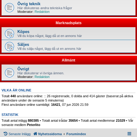
Övrig teknik
Här diskuteras andra tekniska frågor
Moderator:
Redaktion
Marknadsplats
Köpes
Vill du köpa något, lägg då ut en annons här
Säljes
Vill du sälja något, lägg då ut en annons här
Allmänt
Övrigt
Här diskuterar vi övriga ämnen.
Moderator:
Redaktion
VILKA ÄR ONLINE
Totalt
440
användare online: :: 26 registrerade, 0 dolda and 414 gäster (baserat på aktiva
användare under de senaste 5 minuterna)
Flest användare online samtidigt:
16421
, 07 jun 2026 21:59
STATISTIK
Totalt antal inlägg
880385
• Totalt antal trådar
35654
• Totalt antal medlemmar
21029
• Vår
senaste medlem
Peterlito
Senaste Inlägg
Nyhetssidorna
Forumindex