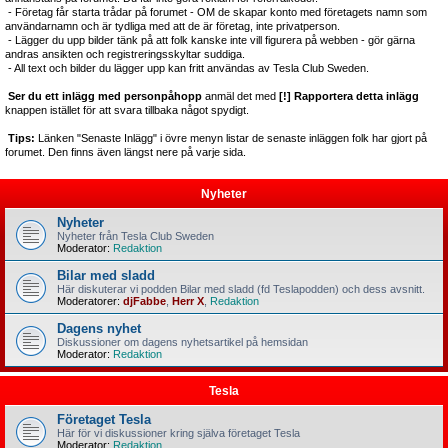
- Företag får starta trådar på forumet - OM de skapar konto med företagets namn som
användarnamn och är tydliga med att de är företag, inte privatperson.
- Lägger du upp bilder tänk på att folk kanske inte vill figurera på webben - gör gärna
andras ansikten och registreringsskyltar suddiga.
- All text och bilder du lägger upp kan fritt användas av Tesla Club Sweden.
Ser du ett inlägg med personpåhopp
anmäl det med
[!] Rapportera detta inlägg
knappen istället för att svara tillbaka något spydigt.
Tips:
Länken "Senaste Inlägg" i övre menyn listar de senaste inläggen folk har gjort på
forumet. Den finns även längst nere på varje sida.
Nyheter
Nyheter
Nyheter från Tesla Club Sweden
Moderator:
Redaktion
Bilar med sladd
Här diskuterar vi podden Bilar med sladd (fd Teslapodden) och dess avsnitt.
Moderatorer:
djFabbe
,
Herr X
,
Redaktion
Dagens nyhet
Diskussioner om dagens nyhetsartikel på hemsidan
Moderator:
Redaktion
Tesla
Företaget Tesla
Här för vi diskussioner kring själva företaget Tesla
Moderator:
Redaktion