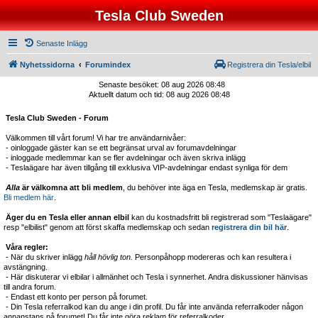
Tesla Club Sweden
Senaste Inlägg
Nyhetssidorna
Forumindex
Registrera din Tesla/elbil
Senaste besöket: 08 aug 2026 08:48
Aktuellt datum och tid: 08 aug 2026 08:48
Tesla Club Sweden - Forum
Välkommen till vårt forum! Vi har tre användarnivåer:
- oinloggade gäster kan se ett begränsat urval av forumavdelningar
- inloggade medlemmar kan se fler avdelningar och även skriva inlägg
- Teslaägare har även tillgång till exklusiva VIP-avdelningar endast synliga för dem
Alla
är välkomna att bli medlem
, du behöver inte äga en Tesla, medlemskap är gratis.
Bli medlem här
.
Äger du en Tesla eller annan elbil
kan du kostnadsfritt bli registrerad som "Teslaägare"
resp "elbilist" genom att först skaffa medlemskap och sedan
registrera din bil här
.
Våra regler:
- När du skriver inlägg
håll hövlig ton.
Personpåhopp modereras och kan resultera i
avstängning.
- Här diskuterar vi elbilar i allmänhet och Tesla i synnerhet. Andra diskussioner hänvisas
till andra forum.
- Endast ett konto per person på forumet.
- Din Tesla referralkod kan du ange i din profil. Du får inte använda referralkoder någon
annanstans på forumet! Du får inte göra reklam för referralkoder.