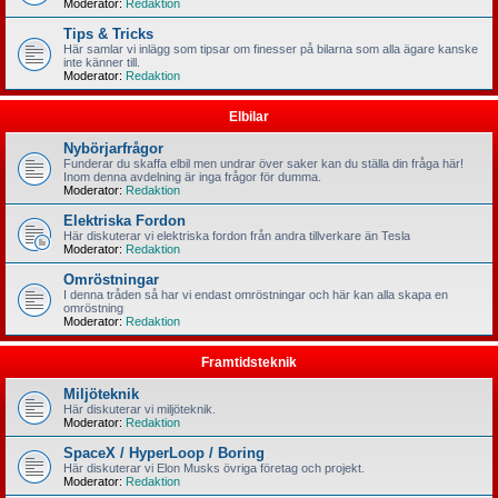
Moderator:
Redaktion
Tips & Tricks
Här samlar vi inlägg som tipsar om finesser på bilarna som alla ägare kanske
inte känner till.
Moderator:
Redaktion
Elbilar
Nybörjarfrågor
Funderar du skaffa elbil men undrar över saker kan du ställa din fråga här!
Inom denna avdelning är inga frågor för dumma.
Moderator:
Redaktion
Elektriska Fordon
Här diskuterar vi elektriska fordon från andra tillverkare än Tesla
Moderator:
Redaktion
Omröstningar
I denna tråden så har vi endast omröstningar och här kan alla skapa en
omröstning
Moderator:
Redaktion
Framtidsteknik
Miljöteknik
Här diskuterar vi miljöteknik.
Moderator:
Redaktion
SpaceX / HyperLoop / Boring
Här diskuterar vi Elon Musks övriga företag och projekt.
Moderator:
Redaktion