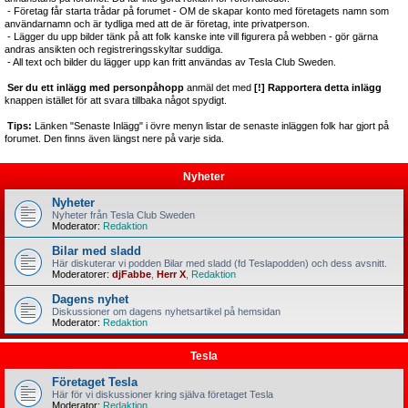
- Företag får starta trådar på forumet - OM de skapar konto med företagets namn som
användarnamn och är tydliga med att de är företag, inte privatperson.
- Lägger du upp bilder tänk på att folk kanske inte vill figurera på webben - gör gärna
andras ansikten och registreringsskyltar suddiga.
- All text och bilder du lägger upp kan fritt användas av Tesla Club Sweden.
Ser du ett inlägg med personpåhopp
anmäl det med
[!] Rapportera detta inlägg
knappen istället för att svara tillbaka något spydigt.
Tips:
Länken "Senaste Inlägg" i övre menyn listar de senaste inläggen folk har gjort på
forumet. Den finns även längst nere på varje sida.
Nyheter
Nyheter
Nyheter från Tesla Club Sweden
Moderator:
Redaktion
Bilar med sladd
Här diskuterar vi podden Bilar med sladd (fd Teslapodden) och dess avsnitt.
Moderatorer:
djFabbe
,
Herr X
,
Redaktion
Dagens nyhet
Diskussioner om dagens nyhetsartikel på hemsidan
Moderator:
Redaktion
Tesla
Företaget Tesla
Här för vi diskussioner kring själva företaget Tesla
Moderator:
Redaktion