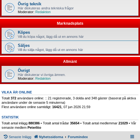
Övrig teknik
Här diskuteras andra tekniska frågor
Moderator:
Redaktion
Marknadsplats
Köpes
Vill du köpa något, lägg då ut en annons här
Säljes
Vill du sälja något, lägg då ut en annons här
Allmänt
Övrigt
Här diskuterar vi övriga ämnen.
Moderator:
Redaktion
VILKA ÄR ONLINE
Totalt
372
användare online: :: 21 registrerade, 3 dolda and 348 gäster (baserat på aktiva
användare under de senaste 5 minuterna)
Flest användare online samtidigt:
16421
, 07 jun 2026 21:59
STATISTIK
Totalt antal inlägg
880386
• Totalt antal trådar
35654
• Totalt antal medlemmar
21029
• Vår
senaste medlem
Peterlito
Senaste Inlägg
Nyhetssidorna
Forumindex