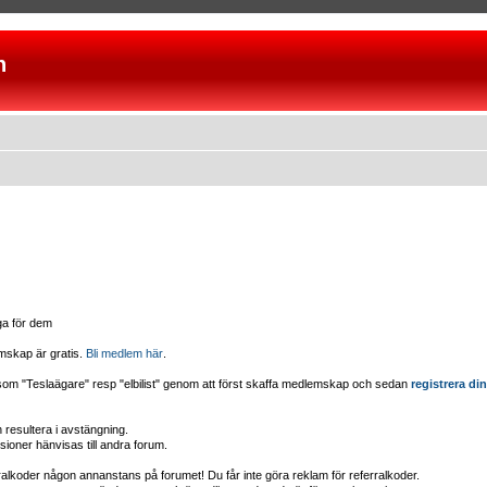
n
iga för dem
mskap är gratis.
Bli medlem här
.
d som "Teslaägare" resp "elbilist" genom att först skaffa medlemskap och sedan
registrera din
esultera i avstängning.
sioner hänvisas till andra forum.
erralkoder någon annanstans på forumet! Du får inte göra reklam för referralkoder.