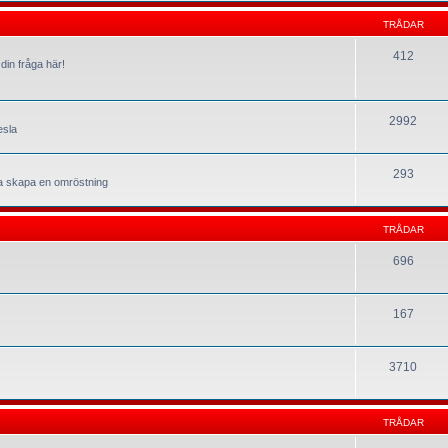
TRÅDAR
412
din fråga här!
2992
esla
293
la skapa en omröstning
TRÅDAR
696
167
3710
TRÅDAR