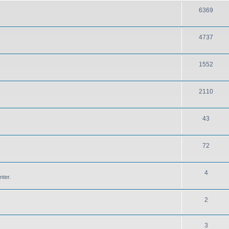
6369
4737
1552
2110
43
72
4
nter.
2
3