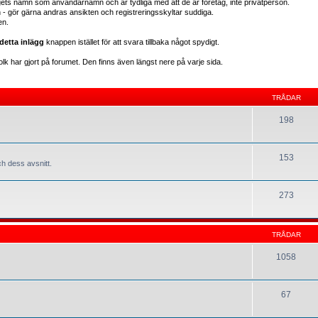
gets namn som användarnamn och är tydliga med att de är företag, inte privatperson.
en - gör gärna andras ansikten och registreringsskyltar suddiga.
en.
detta inlägg
knappen istället för att svara tillbaka något spydigt.
lk har gjort på forumet. Den finns även längst nere på varje sida.
TRÅDAR
198
153
h dess avsnitt.
273
TRÅDAR
1058
67