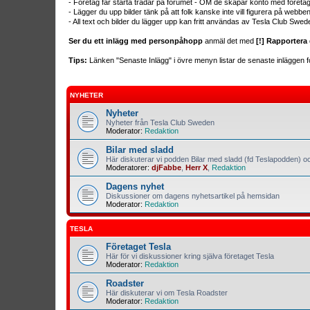
- Företag får starta trådar på forumet - OM de skapar konto med företa
- Lägger du upp bilder tänk på att folk kanske inte vill figurera på webb
- All text och bilder du lägger upp kan fritt användas av Tesla Club Swed
Ser du ett inlägg med personpåhopp
anmäl det med
[!] Rapportera 
Tips:
Länken "Senaste Inlägg" i övre menyn listar de senaste inläggen fo
NYHETER
Nyheter
Nyheter från Tesla Club Sweden
Moderator:
Redaktion
Bilar med sladd
Här diskuterar vi podden Bilar med sladd (fd Teslapodden) oc
Moderatorer:
djFabbe
,
Herr X
,
Redaktion
Dagens nyhet
Diskussioner om dagens nyhetsartikel på hemsidan
Moderator:
Redaktion
TESLA
Företaget Tesla
Här för vi diskussioner kring själva företaget Tesla
Moderator:
Redaktion
Roadster
Här diskuterar vi om Tesla Roadster
Moderator:
Redaktion