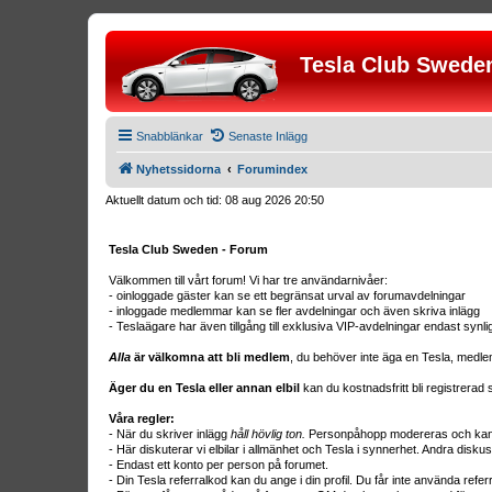
Tesla Club Swede
Snabblänkar
Senaste Inlägg
Nyhetssidorna
Forumindex
Aktuellt datum och tid: 08 aug 2026 20:50
Tesla Club Sweden - Forum
Välkommen till vårt forum! Vi har tre användarnivåer:
- oinloggade gäster kan se ett begränsat urval av forumavdelningar
- inloggade medlemmar kan se fler avdelningar och även skriva inlägg
- Teslaägare har även tillgång till exklusiva VIP-avdelningar endast synl
Alla
är välkomna att bli medlem
, du behöver inte äga en Tesla, medle
Äger du en Tesla eller annan elbil
kan du kostnadsfritt bli registrera
Våra regler:
- När du skriver inlägg
håll hövlig ton.
Personpåhopp modereras och kan r
- Här diskuterar vi elbilar i allmänhet och Tesla i synnerhet. Andra diskus
- Endast ett konto per person på forumet.
- Din Tesla referralkod kan du ange i din profil. Du får inte använda ref