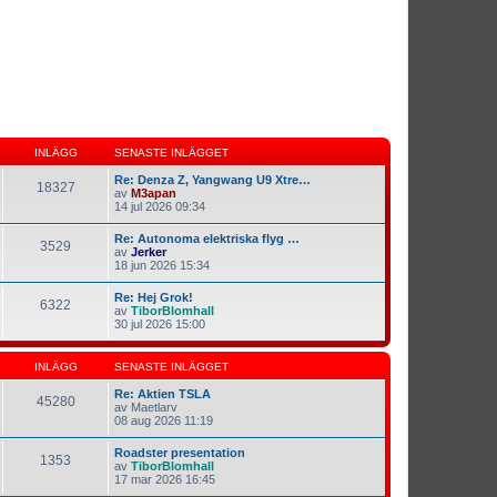
INLÄGG
SENASTE INLÄGGET
Re: Denza Z, Yangwang U9 Xtre…
18327
av
M3apan
14 jul 2026 09:34
Re: Autonoma elektriska flyg …
3529
av
Jerker
18 jun 2026 15:34
Re: Hej Grok!
6322
av
TiborBlomhall
30 jul 2026 15:00
INLÄGG
SENASTE INLÄGGET
Re: Aktien TSLA
45280
av
Maetlarv
08 aug 2026 11:19
Roadster presentation
1353
av
TiborBlomhall
17 mar 2026 16:45