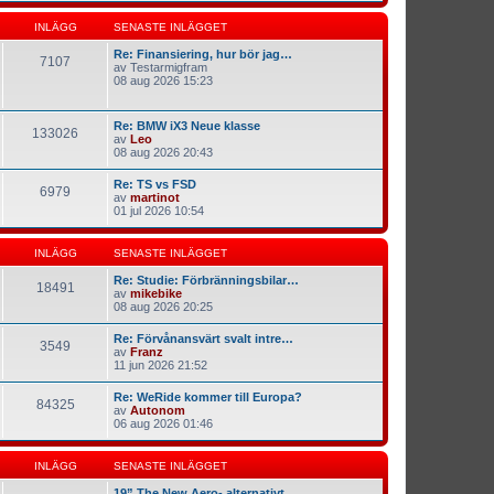
INLÄGG
SENASTE INLÄGGET
Re: Finansiering, hur bör jag…
7107
av
Testarmigfram
08 aug 2026 15:23
Re: BMW iX3 Neue klasse
133026
av
Leo
08 aug 2026 20:43
Re: TS vs FSD
6979
av
martinot
01 jul 2026 10:54
INLÄGG
SENASTE INLÄGGET
Re: Studie: Förbränningsbilar…
18491
av
mikebike
08 aug 2026 20:25
Re: Förvånansvärt svalt intre…
3549
av
Franz
11 jun 2026 21:52
Re: WeRide kommer till Europa?
84325
av
Autonom
06 aug 2026 01:46
INLÄGG
SENASTE INLÄGGET
19” The New Aero- alternativt…