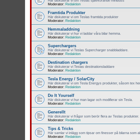
Här diskuterar vi om Teslas självkörande minibuss
Moderator:
Redaktion
Framtida Produkter
Här diskuterar vi om Teslas framtida produkter
Moderator:
Redaktion
Hemmaladdning
Här diskuterar vi hur vi laddar våra bilar hemma.
Moderator:
Redaktion
Superchargers
Här diskuterar vi Teslas Supercharger snabbladdare.
Moderator:
Redaktion
Destination chargers
Här diskuterar vi Teslas destinationsladdare
Moderator:
Redaktion
Tesla Energy / SolarCity
Här diskuterar vi om Tesla Energys produkter, såsom tex hem
Moderator:
Redaktion
Do It Yourself
Här diskuterar vi hur man lagar och modifierar sin Tesla.
Moderator:
Redaktion
Generellt
Här diskuterar vi frågor som berör flera av Teslas produkter.
Moderator:
Redaktion
Tips & Tricks
Här samlar vi inlägg som tipsar om finesser på bilarna som all
Moderator:
Redaktion