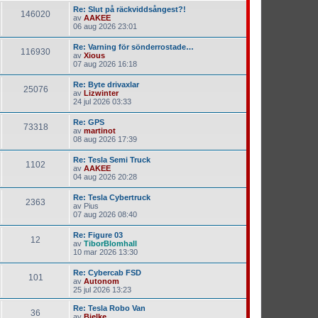
Re: Slut på räckviddsångest?!
146020
av
AAKEE
06 aug 2026 23:01
Re: Varning för sönderrostade…
116930
av
Xious
07 aug 2026 16:18
Re: Byte drivaxlar
25076
av
Lizwinter
24 jul 2026 03:33
Re: GPS
73318
av
martinot
08 aug 2026 17:39
Re: Tesla Semi Truck
1102
av
AAKEE
04 aug 2026 20:28
Re: Tesla Cybertruck
2363
av
Pius
07 aug 2026 08:40
Re: Figure 03
12
av
TiborBlomhall
10 mar 2026 13:30
Re: Cybercab FSD
101
av
Autonom
25 jul 2026 13:23
Re: Tesla Robo Van
36
av
Bjelke