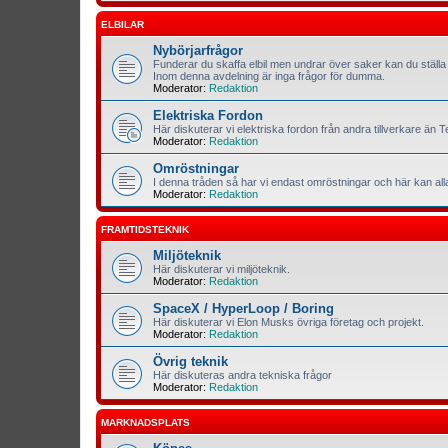
ELBILAR
Nybörjarfrågor
Funderar du skaffa elbil men undrar över saker kan du ställa 
Inom denna avdelning är inga frågor för dumma.
Moderator:
Redaktion
Elektriska Fordon
Här diskuterar vi elektriska fordon från andra tillverkare än T
Moderator:
Redaktion
Omröstningar
I denna tråden så har vi endast omröstningar och här kan al
Moderator:
Redaktion
FRAMTIDSTEKNIK
Miljöteknik
Här diskuterar vi miljöteknik.
Moderator:
Redaktion
SpaceX / HyperLoop / Boring
Här diskuterar vi Elon Musks övriga företag och projekt.
Moderator:
Redaktion
Övrig teknik
Här diskuteras andra tekniska frågor
Moderator:
Redaktion
MARKNADSPLATS