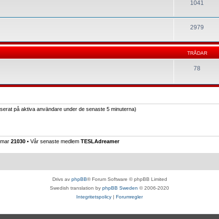
1041
2979
TRÅDAR
78
baserat på aktiva användare under de senaste 5 minuterna)
emmar
21030
• Vår senaste medlem
TESLAdreamer
Drivs av
phpBB
® Forum Software © phpBB Limited
Swedish translation by
phpBB Sweden
© 2006-2020
Integritetspolicy
|
Forumregler