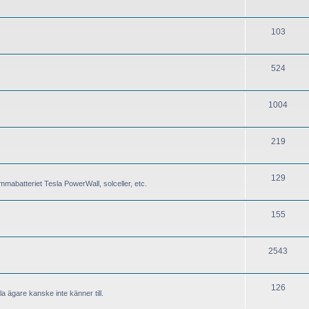
103
524
1004
219
129
mabatteriet Tesla PowerWall, solceller, etc.
155
2543
126
a ägare kanske inte känner till.