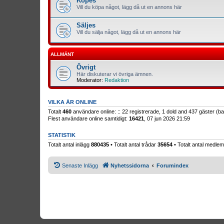
Köpes
Vill du köpa något, lägg då ut en annons här
Säljes
Vill du sälja något, lägg då ut en annons här
ALLMÄNT
Övrigt
Här diskuterar vi övriga ämnen.
Moderator:
Redaktion
VILKA ÄR ONLINE
Totalt
460
användare online: :: 22 registrerade, 1 dold and 437 gäster (
Flest användare online samtidigt:
16421
, 07 jun 2026 21:59
STATISTIK
Totalt antal inlägg
880435
• Totalt antal trådar
35654
• Totalt antal medl
Senaste Inlägg
Nyhetssidorna
Forumindex