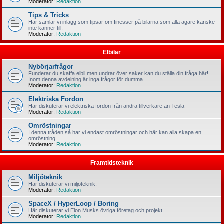
Moderator:
Redaktion
Tips & Tricks
Här samlar vi inlägg som tipsar om finesser på bilarna som alla ägare kanske
inte känner till.
Moderator:
Redaktion
Elbilar
Nybörjarfrågor
Funderar du skaffa elbil men undrar över saker kan du ställa din fråga här!
Inom denna avdelning är inga frågor för dumma.
Moderator:
Redaktion
Elektriska Fordon
Här diskuterar vi elektriska fordon från andra tillverkare än Tesla
Moderator:
Redaktion
Omröstningar
I denna tråden så har vi endast omröstningar och här kan alla skapa en
omröstning
Moderator:
Redaktion
Framtidsteknik
Miljöteknik
Här diskuterar vi miljöteknik.
Moderator:
Redaktion
SpaceX / HyperLoop / Boring
Här diskuterar vi Elon Musks övriga företag och projekt.
Moderator:
Redaktion