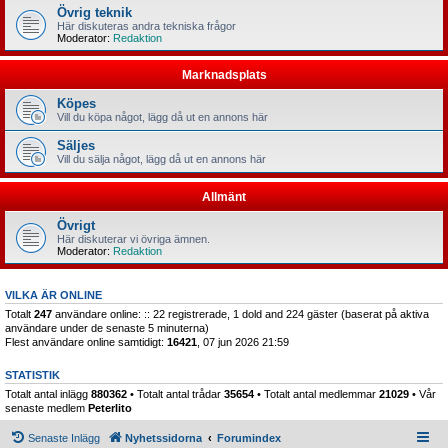
Övrig teknik
Här diskuteras andra tekniska frågor
Moderator:
Redaktion
Marknadsplats
Köpes
Vill du köpa något, lägg då ut en annons här
Säljes
Vill du sälja något, lägg då ut en annons här
Allmänt
Övrigt
Här diskuterar vi övriga ämnen.
Moderator:
Redaktion
VILKA ÄR ONLINE
Totalt
247
användare online: :: 22 registrerade, 1 dold and 224 gäster (baserat på aktiva
användare under de senaste 5 minuterna)
Flest användare online samtidigt:
16421
, 07 jun 2026 21:59
STATISTIK
Totalt antal inlägg
880362
• Totalt antal trådar
35654
• Totalt antal medlemmar
21029
• Vår
senaste medlem
Peterlito
Senaste Inlägg
Nyhetssidorna
Forumindex