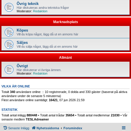
Övrig teknik
Här diskuteras andra tekniska frågor
Moderator:
Redaktion
Marknadsplats
Köpes
Vill du köpa något, lägg då ut en annons här
Säljes
Vill du sälja något, lägg då ut en annons här
Allmänt
Övrigt
Här diskuterar vi övriga ämnen.
Moderator:
Redaktion
VILKA ÄR ONLINE
Totalt
340
användare online: :: 10 registrerade, 0 dolda and 330 gäster (baserat på aktiva
användare under de senaste 5 minuterna)
Flest användare online samtidigt:
16421
, 07 jun 2026 21:59
STATISTIK
Totalt antal inlägg
880448
• Totalt antal trådar
35654
• Totalt antal medlemmar
21030
• Vår
senaste medlem
TESLAdreamer
Senaste Inlägg
Nyhetssidorna
Forumindex