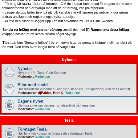
- Företag får starta trådar på forumet - OM de skapar konto med företagets namn som
användarnamn och är tydliga med att de är företag, inte privatperson.
- Lägger du upp bilder tänk på att folk kanske inte vill figurera på webben - gör gärna
andras ansikten och registreringsskyltar suddiga.
- All text och bilder du lägger upp kan fritt användas av Tesla Club Sweden.
Ser du ett inlägg med personpåhopp
anmäl det med
[!] Rapportera detta inlägg
knappen istället för att svara tillbaka något spydigt.
Tips:
Länken "Senaste Inlägg" i övre menyn listar de senaste inläggen folk har gjort på
forumet. Den finns även längst nere på varje sida.
Nyheter
Nyheter
Nyheter från Tesla Club Sweden
Moderator:
Redaktion
Bilar med sladd
Här diskuterar vi podden Bilar med sladd (fd Teslapodden) och dess avsnitt.
Moderatorer:
djFabbe
,
Herr X
,
Redaktion
Dagens nyhet
Diskussioner om dagens nyhetsartikel på hemsidan
Moderator:
Redaktion
Tesla
Företaget Tesla
Här för vi diskussioner kring själva företaget Tesla
Moderator:
Redaktion