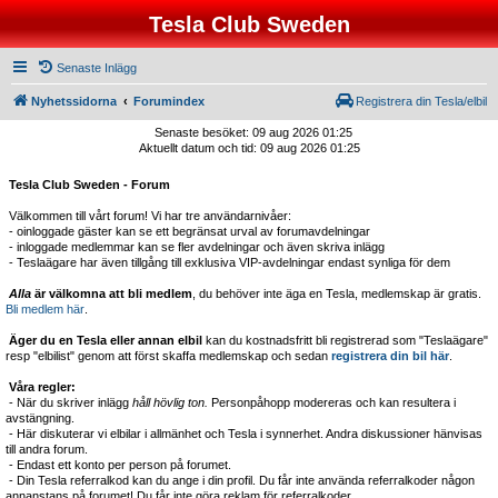
Tesla Club Sweden
Senaste Inlägg
Nyhetssidorna
Forumindex
Registrera din Tesla/elbil
Senaste besöket: 09 aug 2026 01:25
Aktuellt datum och tid: 09 aug 2026 01:25
Tesla Club Sweden - Forum
Välkommen till vårt forum! Vi har tre användarnivåer:
- oinloggade gäster kan se ett begränsat urval av forumavdelningar
- inloggade medlemmar kan se fler avdelningar och även skriva inlägg
- Teslaägare har även tillgång till exklusiva VIP-avdelningar endast synliga för dem
Alla
är välkomna att bli medlem
, du behöver inte äga en Tesla, medlemskap är gratis.
Bli medlem här
.
Äger du en Tesla eller annan elbil
kan du kostnadsfritt bli registrerad som "Teslaägare"
resp "elbilist" genom att först skaffa medlemskap och sedan
registrera din bil här
.
Våra regler:
- När du skriver inlägg
håll hövlig ton.
Personpåhopp modereras och kan resultera i
avstängning.
- Här diskuterar vi elbilar i allmänhet och Tesla i synnerhet. Andra diskussioner hänvisas
till andra forum.
- Endast ett konto per person på forumet.
- Din Tesla referralkod kan du ange i din profil. Du får inte använda referralkoder någon
annanstans på forumet! Du får inte göra reklam för referralkoder.