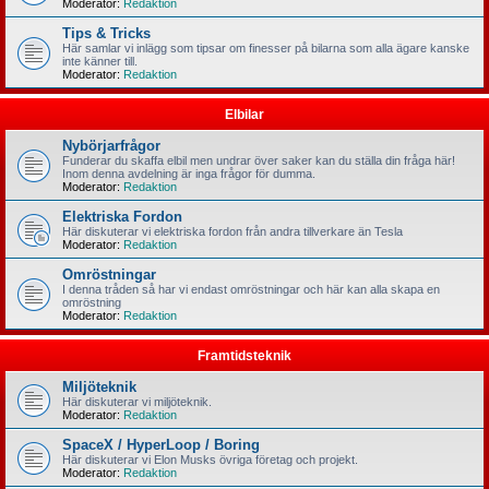
Moderator:
Redaktion
Tips & Tricks
Här samlar vi inlägg som tipsar om finesser på bilarna som alla ägare kanske
inte känner till.
Moderator:
Redaktion
Elbilar
Nybörjarfrågor
Funderar du skaffa elbil men undrar över saker kan du ställa din fråga här!
Inom denna avdelning är inga frågor för dumma.
Moderator:
Redaktion
Elektriska Fordon
Här diskuterar vi elektriska fordon från andra tillverkare än Tesla
Moderator:
Redaktion
Omröstningar
I denna tråden så har vi endast omröstningar och här kan alla skapa en
omröstning
Moderator:
Redaktion
Framtidsteknik
Miljöteknik
Här diskuterar vi miljöteknik.
Moderator:
Redaktion
SpaceX / HyperLoop / Boring
Här diskuterar vi Elon Musks övriga företag och projekt.
Moderator:
Redaktion